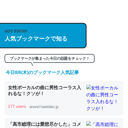
何気にChatGPTの仕組み、特に「トークン」について解
説してる記事が少ないので貴重な良記事。/続編来た
https://isobe324649.hatenablog.com/entry/2023/03/27
HOT ENTRY
/064121
人気ブックマークで知る
─GPTの仕組みと限界についての考察（１） - conceptualization
ブックマークが集まった今日の話題をチェック！
今日8/6(木)のブックマーク人気記事
これは良記事。32768トークンだと英語小説100ページ分
女性ボーカルの曲に男性コーラス入
くらい。小説でいう「ずっと前の伏線」は回収されないけ
れるな！クソが！
ど、短期記憶というには多い分量。進化すればするほど分
かりやすく強くなりそう
177 users
anond.hatelabo.jp
─GPTの仕組みと限界についての考察（１） - conceptualization
「高市総理には愛想尽かした」コメ