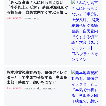
「みんな高市さんに何も言えない」
「半分以上が反対」 消費税減税めぐ
る舞台裏 自民党内でくすぶる慎重
これを元に考えるとカルシウムを大量に使う脊椎動物と貝
論と本音【スポットライト】｜FNN
243 users
www.fnn.jp
類は苦労してるんだな…。腹足類だと殻を無くしてナメク
プライムオンライン
ジになったり努力してるし。
─ニュース :: 【研究発表】昆虫学の大問題＝「昆虫はなぜ海にいな
いのか」に関する新仮説
ウチもEchoを実家に置いて４年。でたまに覗いてる。ぼ
熊本地震視察動画を、映像ディレク
ちぼちRingも置こうかと画策中。あと、Googleマップで
ターとして本気で分析する｜牟田高
位置情報を共有してる。電池残量や充電中かが分かるので
太郎｜映像で、想いをつなぐ
これ見て生きてるなって分かる。
175 users
note.com/kotaro_muta
─たまにLINEするくらいだった遠方の父67歳と僕。ITツール導入で
コミュニケーションが劇的に変化した｜tayorini by LIFULL介護