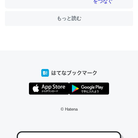
もっと読む
ちょうど同じ理由でEcho Show 8を設定中でした。Prime
とかSpotifyを支払う孝行もできる。一生で親と会える残
り時間を日数にすると1週間とかの人が多いそうだけど、
それを実質100倍以上に伸ばす効果があるはず……
─たまにLINEするくらいだった遠方の父67歳と僕。ITツール導入で
コミュニケーションが劇的に変化した｜tayorini by LIFULL介護
私も3年前ぐらいに祖母の家に設置した。ポケットWifiみ
© Hatena
たいなのでネット環境作ったけどAlexaしか使わないので
回線代ほとんどかからないですよ。参考：
https://toyoshi.hatenablog.com/entry/2019/05/15/1805
34