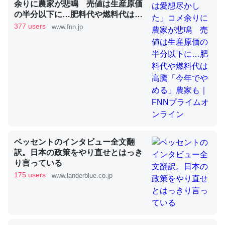
余りに農家が悲鳴 売値は生産原価
の半分以下に…肥料代や燃料代は高
騰「今年でやめる」農家も｜FNNプ
377 users
www.fnn.jp
ライムオンライン
昆虫ってカルシウム少ないのか。知らんかった。調べたら
コオロギのカルシウム分はエビの600分の1程度。
─ニュース :: 【研究発表】昆虫学の大問題＝「昆虫はなぜ海にいな
いのか」に関する新仮説
論文では「淡水はカルシウムも酸素も不足してて両方に不
ベッセントのインタビュー全文翻
利だから両方が拮抗してるのでは」とあって面白い。海に
訳。日本の政策をやり直せとはっき
いる鋏角類（カブトガニ・ウミグモ）はカルシウムを使わ
り言っている
ずキチンを強化してる筈だが、酵素が違うのか？
175 users
www.landerblue.co.jp
─ニュース :: 【研究発表】昆虫学の大問題＝「昆虫はなぜ海にいな
いのか」に関する新仮説