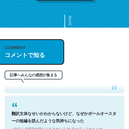
Scroll
COMMENT
これは名文。彼はとてもクレバーなんだろうなと凄く思
コメントで知る
う。英語少しでも読める人は原文もお勧め。自分はこの流
れ好き。Let’s Fucking Go. Then Covid hit. Shit.
─今のこの状況が信じられるかい？ by ラーズ・ヌートバー
記事へみんなの感想が集まる
翻訳文体なせいかわからないけど、なぜかポールオースタ
ーの短編を読んだような気持ちになった
─今のこの状況が信じられるかい？ by ラーズ・ヌートバー