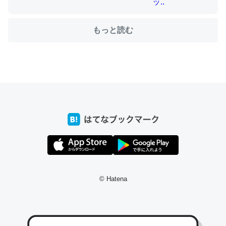
もっと読む
ちょうど同じ理由でEcho Show 8を設定中でした。Prime
とかSpotifyを支払う孝行もできる。一生で親と会える残
り時間を日数にすると1週間とかの人が多いそうだけど、
それを実質100倍以上に伸ばす効果があるはず……
─たまにLINEするくらいだった遠方の父67歳と僕。ITツール導入で
コミュニケーションが劇的に変化した｜tayorini by LIFULL介護
私も3年前ぐらいに祖母の家に設置した。ポケットWifiみ
たいなのでネット環境作ったけどAlexaしか使わないので
© Hatena
回線代ほとんどかからないですよ。参考：
https://toyoshi.hatenablog.com/entry/2019/05/15/1805
34
─たまにLINEするくらいだった遠方の父67歳と僕。ITツール導入で