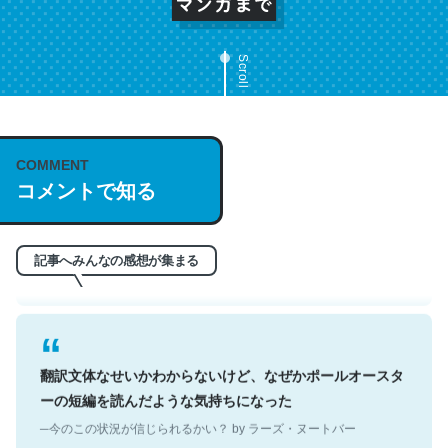
Scroll
これは名文。彼はとてもクレバーなんだろうなと凄く思
COMMENT
う。英語少しでも読める人は原文もお勧め。自分はこの流
コメントで知る
れ好き。Let’s Fucking Go. Then Covid hit. Shit.
─今のこの状況が信じられるかい？ by ラーズ・ヌートバー
記事へみんなの感想が集まる
翻訳文体なせいかわからないけど、なぜかポールオースタ
ーの短編を読んだような気持ちになった
─今のこの状況が信じられるかい？ by ラーズ・ヌートバー