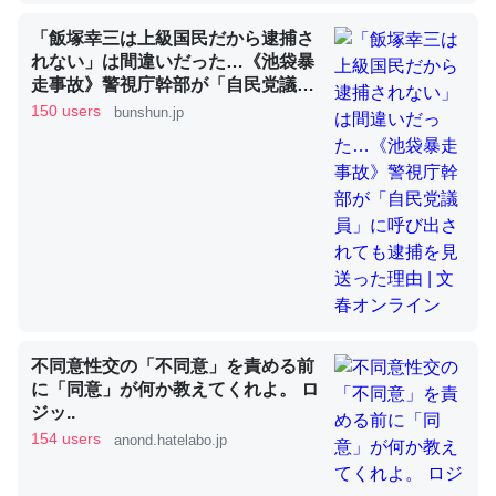
「飯塚幸三は上級国民だから逮捕さ
これを元に考えるとカルシウムを大量に使う脊椎動物と貝
れない」は間違いだった…《池袋暴
類は苦労してるんだな…。腹足類だと殻を無くしてナメク
走事故》警視庁幹部が「自民党議
ジになったり努力してるし。
員」に呼び出されても逮捕を見送っ
150 users
bunshun.jp
た理由 | 文春オンライン
─ニュース :: 【研究発表】昆虫学の大問題＝「昆虫はなぜ海にいな
いのか」に関する新仮説
ウチもEchoを実家に置いて４年。でたまに覗いてる。ぼ
ちぼちRingも置こうかと画策中。あと、Googleマップで
位置情報を共有してる。電池残量や充電中かが分かるので
不同意性交の「不同意」を責める前
これ見て生きてるなって分かる。
に「同意」が何か教えてくれよ。 ロ
─たまにLINEするくらいだった遠方の父67歳と僕。ITツール導入で
ジッ..
コミュニケーションが劇的に変化した｜tayorini by LIFULL介護
154 users
anond.hatelabo.jp