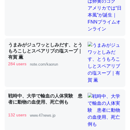
昆虫ってカルシウム少ないのか。知らんかった。調べたら
コオロギのカルシウム分はエビの600分の1程度。
─ニュース :: 【研究発表】昆虫学の大問題＝「昆虫はなぜ海にいな
いのか」に関する新仮説
うまみがジュワッとしみだす、とう
もろこしとスペアリブの塩スープ｜
有賀 薫
284 users
note.com/kaorun
論文では「淡水はカルシウムも酸素も不足してて両方に不
利だから両方が拮抗してるのでは」とあって面白い。海に
いる鋏角類（カブトガニ・ウミグモ）はカルシウムを使わ
ずキチンを強化してる筈だが、酵素が違うのか？
戦時中、大学で輸血の人体実験 患
者に動物の血使用、死亡例も
─ニュース :: 【研究発表】昆虫学の大問題＝「昆虫はなぜ海にいな
いのか」に関する新仮説
132 users
www.47news.jp