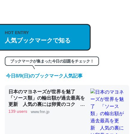
何気にChatGPTの仕組み、特に「トークン」について解
説してる記事が少ないので貴重な良記事。/続編来た
https://isobe324649.hatenablog.com/entry/2023/03/27
HOT ENTRY
/064121
人気ブックマークで知る
─GPTの仕組みと限界についての考察（１） - conceptualization
ブックマークが集まった今日の話題をチェック！
今日8/9(日)のブックマーク人気記事
これは良記事。32768トークンだと英語小説100ページ分
くらい。小説でいう「ずっと前の伏線」は回収されないけ
日本のマヨネーズが世界を魅了
ど、短期記憶というには多い分量。進化すればするほど分
「ソース類」の輸出額が過去最高を
かりやすく強くなりそう
更新 人気の裏には卵黄のコク ア
メリカでは“日本風”が誕生｜FNNプ
139 users
─GPTの仕組みと限界についての考察（１） - conceptualization
www.fnn.jp
ライムオンライン