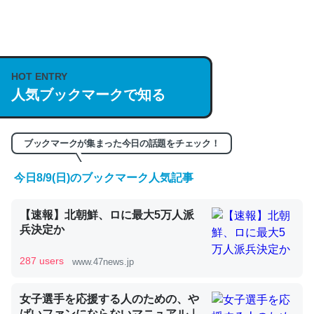
何気にChatGPTの仕組み、特に「トークン」について解
説してる記事が少ないので貴重な良記事。/続編来た
https://isobe324649.hatenablog.com/entry/2023/03/27
HOT ENTRY
/064121
人気ブックマークで知る
─GPTの仕組みと限界についての考察（１） - conceptualization
ブックマークが集まった今日の話題をチェック！
今日8/9(日)のブックマーク人気記事
これは良記事。32768トークンだと英語小説100ページ分
くらい。小説でいう「ずっと前の伏線」は回収されないけ
【速報】北朝鮮、ロに最大5万人派
ど、短期記憶というには多い分量。進化すればするほど分
兵決定か
かりやすく強くなりそう
─GPTの仕組みと限界についての考察（１） - conceptualization
287 users
www.47news.jp
女子選手を応援する人のための、や
ばいファンにならないマニュアル｜