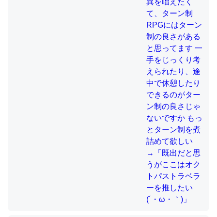
制の良さじゃないですか もっとター
ン制を煮詰めて欲しい→「既出だと
これを元に考えるとカルシウムを大量に使う脊椎動物と貝
思うがここはオクトパストラベラー
類は苦労してるんだな…。腹足類だと殻を無くしてナメク
を推したい(´・ω・｀)」
ジになったり努力してるし。
─ニュース :: 【研究発表】昆虫学の大問題＝「昆虫はなぜ海にいな
いのか」に関する新仮説
ウチもEchoを実家に置いて４年。でたまに覗いてる。ぼ
ちぼちRingも置こうかと画策中。あと、Googleマップで
位置情報を共有してる。電池残量や充電中かが分かるので
これ見て生きてるなって分かる。
─たまにLINEするくらいだった遠方の父67歳と僕。ITツール導入で
コミュニケーションが劇的に変化した｜tayorini by LIFULL介護