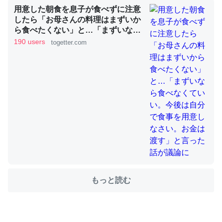
用意した朝食を息子が食べずに注意
したら「お母さんの料理はまずいか
ら食べたくない」と…「まずいなら
ちょうど同じ理由でEcho Show 8を設定中でした。Prime
食べなくていい。今後は自分で食事
190 users
togetter.com
とかSpotifyを支払う孝行もできる。一生で親と会える残
を用意しなさい。お金は渡す」と言
り時間を日数にすると1週間とかの人が多いそうだけど、
った話が議論に
それを実質100倍以上に伸ばす効果があるはず……
─たまにLINEするくらいだった遠方の父67歳と僕。ITツール導入で
コミュニケーションが劇的に変化した｜tayorini by LIFULL介護
私も3年前ぐらいに祖母の家に設置した。ポケットWifiみ
たいなのでネット環境作ったけどAlexaしか使わないので
回線代ほとんどかからないですよ。参考：
もっと読む
https://toyoshi.hatenablog.com/entry/2019/05/15/1805
34
─たまにLINEするくらいだった遠方の父67歳と僕。ITツール導入で