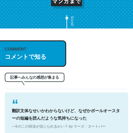
Scroll
これは名文。彼はとてもクレバーなんだろうなと凄く思
COMMENT
う。英語少しでも読める人は原文もお勧め。自分はこの流
コメントで知る
れ好き。Let’s Fucking Go. Then Covid hit. Shit.
─今のこの状況が信じられるかい？ by ラーズ・ヌートバー
記事へみんなの感想が集まる
翻訳文体なせいかわからないけど、なぜかポールオースタ
ーの短編を読んだような気持ちになった
─今のこの状況が信じられるかい？ by ラーズ・ヌートバー