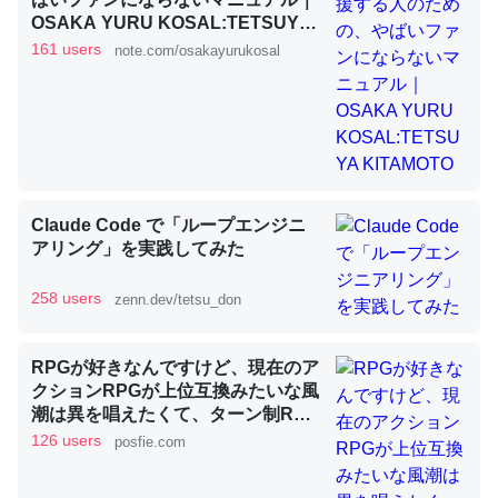
OSAKA YURU KOSAL:TETSUYA
KITAMOTO
161 users
note.com/osakayurukosal
昆虫ってカルシウム少ないのか。知らんかった。調べたら
コオロギのカルシウム分はエビの600分の1程度。
─ニュース :: 【研究発表】昆虫学の大問題＝「昆虫はなぜ海にいな
いのか」に関する新仮説
Claude Code で「ループエンジニ
アリング」を実践してみた
論文では「淡水はカルシウムも酸素も不足してて両方に不
258 users
zenn.dev/tetsu_don
利だから両方が拮抗してるのでは」とあって面白い。海に
いる鋏角類（カブトガニ・ウミグモ）はカルシウムを使わ
ずキチンを強化してる筈だが、酵素が違うのか？
RPGが好きなんですけど、現在のア
─ニュース :: 【研究発表】昆虫学の大問題＝「昆虫はなぜ海にいな
クションRPGが上位互換みたいな風
いのか」に関する新仮説
潮は異を唱えたくて、ターン制RPG
にはターン制の良さがあると思って
126 users
posfie.com
ます 一手をじっくり考えられたり、
途中で休憩したりできるのがターン