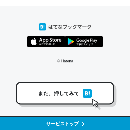
コミュニケーションが劇的に変化した｜tayorini by LIFULL介護
これ作ろう。/早速夕食に作った！本当にスナップえんどう
が止まらなくなった…！生のにんにくが結構効いてるの
で、気になる場合はにんにくだけ加熱してから加えたりガ
ーリックパウダーで代用してもいいかも。
© Hatena
─野菜が止まらなくなる南フランス発祥の万能ソース「アイオリソ
ース」の作り方をビストロ居酒屋のシェフに聞いてみた - メシ通 | ホ
ットペッパーグルメ
スペインにもアリオリソースがあり、それも美味しいんだ
けど、読み方が違うだけで同じものを指すのか、また違う
サービストップ
ソースなのか気になる