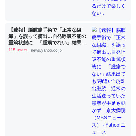
これを元に考えるとカルシウムを大量に使う脊椎動物と貝
類は苦労してるんだな…。腹足類だと殻を無くしてナメク
【速報】脳腫瘍手術で「正常な組
ジになったり努力してるし。
織」を誤って摘出…自発呼吸不能の
重篤状態に 「腫瘍でない」結果出
─ニュース :: 【研究発表】昆虫学の大問題＝「昆虫はなぜ海にいな
いのか」に関する新仮説
ても“勘違い”で摘出継続 通常の生
115 users
news.yahoo.co.jp
活送っていた患者が手足も動かず
京大病院（MBSニュース） -
Yahoo!ニュース
ウチもEchoを実家に置いて４年。でたまに覗いてる。ぼ
ちぼちRingも置こうかと画策中。あと、Googleマップで
位置情報を共有してる。電池残量や充電中かが分かるので
これ見て生きてるなって分かる。
─たまにLINEするくらいだった遠方の父67歳と僕。ITツール導入で
コミュニケーションが劇的に変化した｜tayorini by LIFULL介護