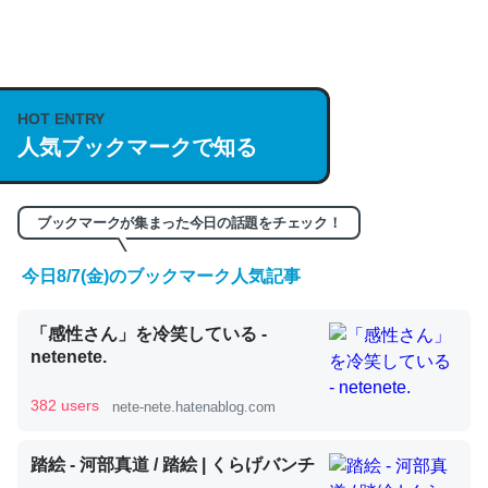
何気にChatGPTの仕組み、特に「トークン」について解
説してる記事が少ないので貴重な良記事。/続編来た
https://isobe324649.hatenablog.com/entry/2023/03/27
HOT ENTRY
/064121
人気ブックマークで知る
─GPTの仕組みと限界についての考察（１） - conceptualization
ブックマークが集まった今日の話題をチェック！
今日8/7(金)のブックマーク人気記事
これは良記事。32768トークンだと英語小説100ページ分
「感性さん」を冷笑している -
くらい。小説でいう「ずっと前の伏線」は回収されないけ
netenete.
ど、短期記憶というには多い分量。進化すればするほど分
かりやすく強くなりそう
382 users
nete-nete.hatenablog.com
─GPTの仕組みと限界についての考察（１） - conceptualization
踏絵 - 河部真道 / 踏絵 | くらげバンチ