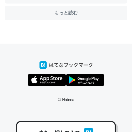
もっと読む
ちょうど同じ理由でEcho Show 8を設定中でした。Prime
とかSpotifyを支払う孝行もできる。一生で親と会える残
り時間を日数にすると1週間とかの人が多いそうだけど、
それを実質100倍以上に伸ばす効果があるはず……
─たまにLINEするくらいだった遠方の父67歳と僕。ITツール導入で
コミュニケーションが劇的に変化した｜tayorini by LIFULL介護
私も3年前ぐらいに祖母の家に設置した。ポケットWifiみ
© Hatena
たいなのでネット環境作ったけどAlexaしか使わないので
回線代ほとんどかからないですよ。参考：
https://toyoshi.hatenablog.com/entry/2019/05/15/1805
34