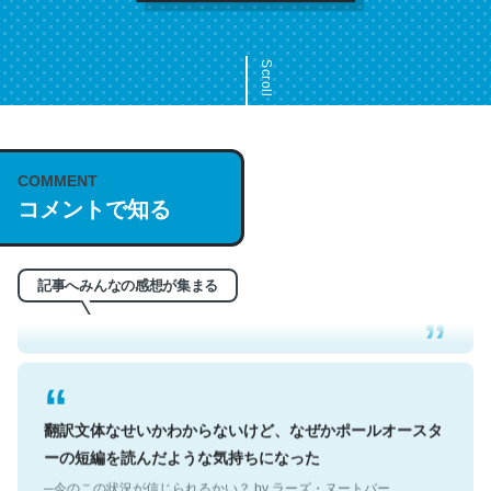
Scroll
COMMENT
これは名文。彼はとてもクレバーなんだろうなと凄く思
コメントで知る
う。英語少しでも読める人は原文もお勧め。自分はこの流
れ好き。Let’s Fucking Go. Then Covid hit. Shit.
─今のこの状況が信じられるかい？ by ラーズ・ヌートバー
記事へみんなの感想が集まる
翻訳文体なせいかわからないけど、なぜかポールオースタ
ーの短編を読んだような気持ちになった
─今のこの状況が信じられるかい？ by ラーズ・ヌートバー