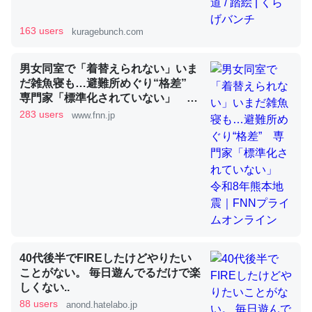
163 users
kuragebunch.com
昆虫ってカルシウム少ないのか。知らんかった。調べたら
コオロギのカルシウム分はエビの600分の1程度。
男女同室で「着替えられない」いま
だ雑魚寝も…避難所めぐり“格差”
─ニュース :: 【研究発表】昆虫学の大問題＝「昆虫はなぜ海にいな
いのか」に関する新仮説
専門家「標準化されていない」 令
和8年熊本地震｜FNNプライムオン
283 users
www.fnn.jp
ライン
論文では「淡水はカルシウムも酸素も不足してて両方に不
利だから両方が拮抗してるのでは」とあって面白い。海に
いる鋏角類（カブトガニ・ウミグモ）はカルシウムを使わ
ずキチンを強化してる筈だが、酵素が違うのか？
─ニュース :: 【研究発表】昆虫学の大問題＝「昆虫はなぜ海にいな
40代後半でFIREしたけどやりたい
いのか」に関する新仮説
ことがない。 毎日遊んでるだけで楽
しくない..
88 users
anond.hatelabo.jp