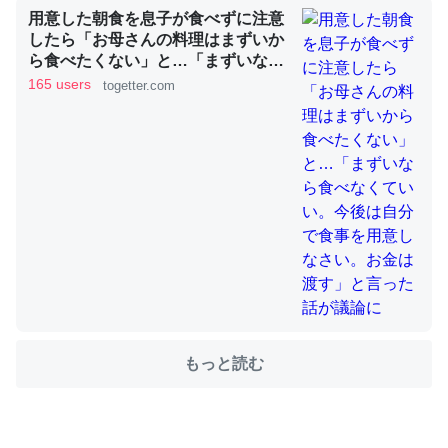
用意した朝食を息子が食べずに注意
したら「お母さんの料理はまずいか
ら食べたくない」と…「まずいなら
ちょうど同じ理由でEcho Show 8を設定中でした。Prime
食べなくていい。今後は自分で食事
165 users
togetter.com
を用意しなさい。お金は渡す」と言
とかSpotifyを支払う孝行もできる。一生で親と会える残
った話が議論に
り時間を日数にすると1週間とかの人が多いそうだけど、
それを実質100倍以上に伸ばす効果があるはず……
─たまにLINEするくらいだった遠方の父67歳と僕。ITツール導入で
コミュニケーションが劇的に変化した｜tayorini by LIFULL介護
私も3年前ぐらいに祖母の家に設置した。ポケットWifiみ
たいなのでネット環境作ったけどAlexaしか使わないので
もっと読む
回線代ほとんどかからないですよ。参考：
https://toyoshi.hatenablog.com/entry/2019/05/15/1805
34