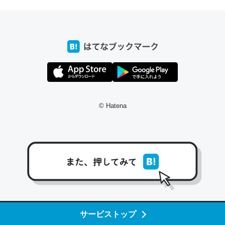
─たまにLINEするくらいだった遠方の父67歳と僕。ITツール導入で
コミュニケーションが劇的に変化した｜tayorini by LIFULL介護
これ作ろう。/早速夕食に作った！本当にスナップえんどう
が止まらなくなった…！生のにんにくが結構効いてるの
で、気になる場合はにんにくだけ加熱してから加えたりガ
© Hatena
ーリックパウダーで代用してもいいかも。
─野菜が止まらなくなる南フランス発祥の万能ソース「アイオリソ
ース」の作り方をビストロ居酒屋のシェフに聞いてみた - メシ通 | ホ
ットペッパーグルメ
スペインにもアリオリソースがあり、それも美味しいんだ
サービストップ
けど、読み方が違うだけで同じものを指すのか、また違う