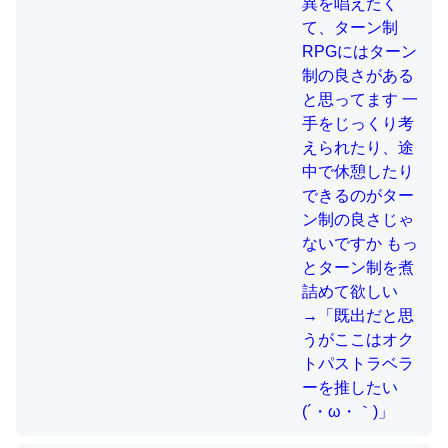
制の良さじゃないですか もっとター
ン制を煮詰めて欲しい→「既出だと
思うがここはオクトパストラベラー
これを元に考えるとカルシウムを大量に使う脊椎動物と貝
を推したい(´・ω・｀)」
類は苦労してるんだな…。腹足類だと殻を無くしてナメク
ジになったり努力してるし。
─ニュース :: 【研究発表】昆虫学の大問題＝「昆虫はなぜ海にいな
いのか」に関する新仮説
ウチもEchoを実家に置いて４年。でたまに覗いてる。ぼ
ちぼちRingも置こうかと画策中。あと、Googleマップで
位置情報を共有してる。電池残量や充電中かが分かるので
これ見て生きてるなって分かる。
─たまにLINEするくらいだった遠方の父67歳と僕。ITツール導入で
コミュニケーションが劇的に変化した｜tayorini by LIFULL介護