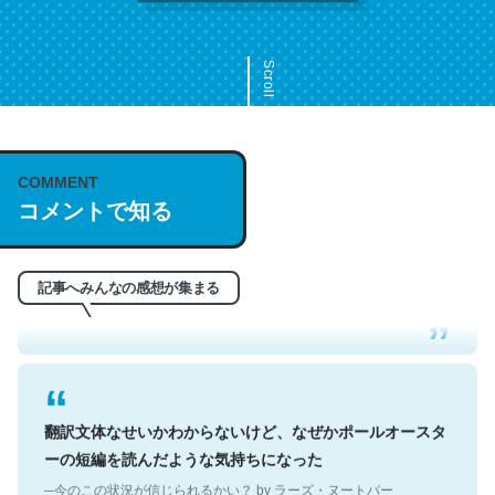
Scroll
COMMENT
これは名文。彼はとてもクレバーなんだろうなと凄く思
コメントで知る
う。英語少しでも読める人は原文もお勧め。自分はこの流
れ好き。Let’s Fucking Go. Then Covid hit. Shit.
─今のこの状況が信じられるかい？ by ラーズ・ヌートバー
記事へみんなの感想が集まる
翻訳文体なせいかわからないけど、なぜかポールオースタ
ーの短編を読んだような気持ちになった
─今のこの状況が信じられるかい？ by ラーズ・ヌートバー