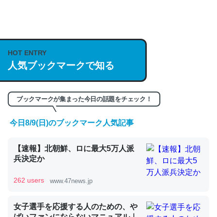
何気にChatGPTの仕組み、特に「トークン」について解
説してる記事が少ないので貴重な良記事。/続編来た
https://isobe324649.hatenablog.com/entry/2023/03/27
HOT ENTRY
/064121
人気ブックマークで知る
─GPTの仕組みと限界についての考察（１） - conceptualization
ブックマークが集まった今日の話題をチェック！
今日8/9(日)のブックマーク人気記事
これは良記事。32768トークンだと英語小説100ページ分
【速報】北朝鮮、ロに最大5万人派
くらい。小説でいう「ずっと前の伏線」は回収されないけ
兵決定か
ど、短期記憶というには多い分量。進化すればするほど分
かりやすく強くなりそう
262 users
www.47news.jp
─GPTの仕組みと限界についての考察（１） - conceptualization
女子選手を応援する人のための、や
ばいファンにならないマニュアル｜