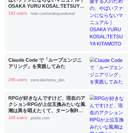
OSAKA YURU KOSAL:TETSUYA
KITAMOTO
142 users
note.com/osakayurukosal
昆虫ってカルシウム少ないのか。知らんかった。調べたら
コオロギのカルシウム分はエビの600分の1程度。
─ニュース :: 【研究発表】昆虫学の大問題＝「昆虫はなぜ海にいな
いのか」に関する新仮説
Claude Code で「ループエンジニ
アリング」を実践してみた
論文では「淡水はカルシウムも酸素も不足してて両方に不
246 users
zenn.dev/tetsu_don
利だから両方が拮抗してるのでは」とあって面白い。海に
いる鋏角類（カブトガニ・ウミグモ）はカルシウムを使わ
RPGが好きなんですけど、現在のア
ずキチンを強化してる筈だが、酵素が違うのか？
クションRPGが上位互換みたいな風
─ニュース :: 【研究発表】昆虫学の大問題＝「昆虫はなぜ海にいな
潮は異を唱えたくて、ターン制RPG
いのか」に関する新仮説
にはターン制の良さがあると思って
108 users
posfie.com
ます 一手をじっくり考えられたり、
途中で休憩したりできるのがターン