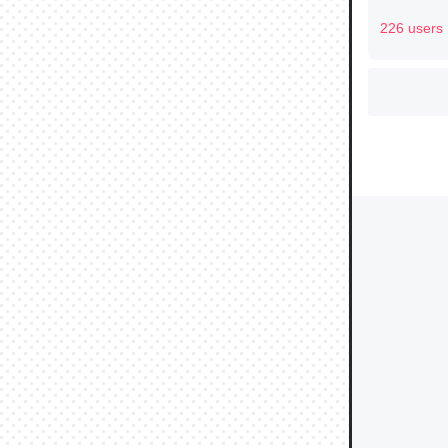
226 users
ウチもE
中。あと
れ見て生
─たまにL
た｜tayori
ちょうど同
きる。一
を実質1
─たまにL
た｜tayori