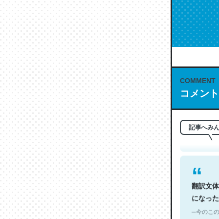
COMMENT
これは名
コメント
もお勧め。自
─今のこの
記事へみ
翻訳文体
になった
─今のこの