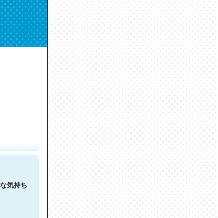
人は原文
な気持ち