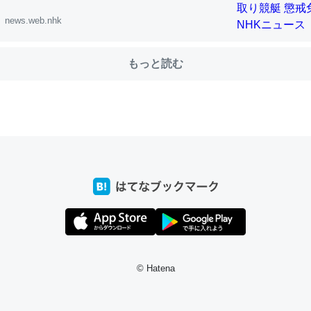
news.web.nhk
choを実家に置いて４年。でたまに覗いてる。ぼちぼちRingも置こう
、Googleマップで位置情報を共有してる。電池残量や充電中かが分か
もっと読む
きてるなって分かる。
INEするくらいだった遠方の父67歳と僕。ITツール導入でコミュニケーションが劇
ni by LIFULL介護
じ理由でEcho Show 8を設定中でした。PrimeとかSpotifyを支払
生で親と会える残り時間を日数にすると1週間とかの人が多いそうだけ
00倍以上に伸ばす効果があるはず……
INEするくらいだった遠方の父67歳と僕。ITツール導入でコミュニケーションが劇
ni by LIFULL介護
© Hatena