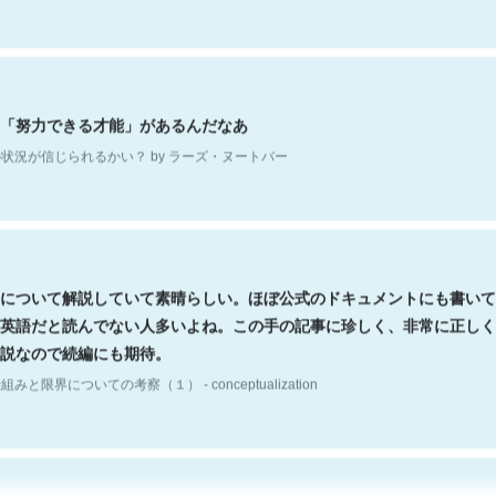
「努力できる才能」があるんだなあ
状況が信じられるかい？ by ラーズ・ヌートバー
について解説していて素晴らしい。ほぼ公式のドキュメントにも書いて
英語だと読んでない人多いよね。この手の記事に珍しく、非常に正しく
説なので続編にも期待。
組みと限界についての考察（１） - conceptualization