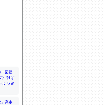
ので貴重
064121
ずっと前
ど分かり
分はエビ