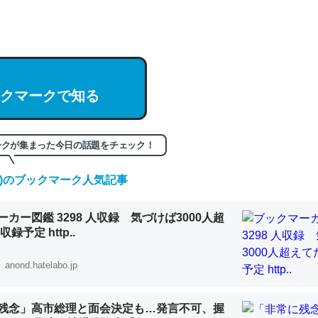
hatGPTの仕組み、特に「トークン」について解説してる記事が少ない
編来た https://isobe324649.hatenablog.com/entry/2023/03/27/
組みと限界についての考察（１） - conceptualization
クマークで知る
記事。32768トークンだと英語小説100ページ分くらい。小説でいう「
ークが集まった今日の話題をチェック！
は回収されないけど、短期記憶というには多い分量。進化すればするほ
くなりそう
(土)のブックマーク人気記事
組みと限界についての考察（１） - conceptualization
カー図鑑 3298 人収録 気づけば3000人超
録予定 http..
anond.hatelabo.jp
カルシウム少ないのか。知らんかった。調べたらコオロギのカルシウム
分の1程度。
残念」高市総理と面会決定も…発言不可、握
 :: 【研究発表】昆虫学の大問題＝「昆虫はなぜ海にいないのか」に関する新仮説