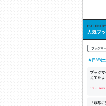
何気にC
な良記事。/続
─GPTの仕
HOT ENTRY
人気ブッ
これは良
ブックマ
の伏線」
やすく強
今日8/8
─GPTの仕
ブックマー
えてたよ 収
183 users
昆虫って
の600
「非常に
─ニュース