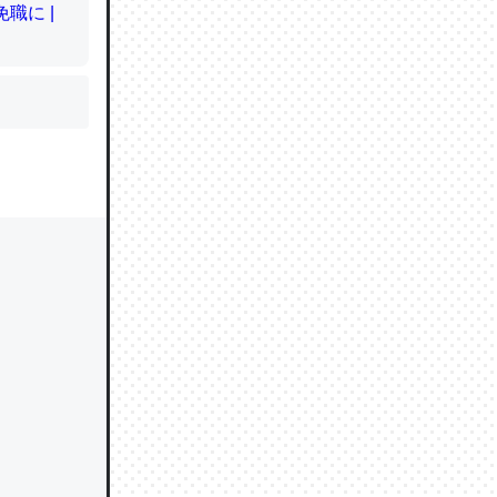
かと画策
るのでこ
的に変化し
う孝行もで
ど、それ
的に変化し