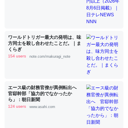
昆虫ってカルシウム少ないのか。知らんかった。調べたら
コオロギのカルシウム分はエビの600分の1程度。
─ニュース :: 【研究発表】昆虫学の大問題＝「昆虫はなぜ海にいな
ワールドトリガー最大の発明は、味
いのか」に関する新仮説
方同士を殺し合わせたことだ。｜ま
くらぎ
154 users
note.com/makuragi_note
論文では「淡水はカルシウムも酸素も不足してて両方に不
利だから両方が拮抗してるのでは」とあって面白い。海に
エース級の財務官僚が異例転出へ
いる鋏角類（カブトガニ・ウミグモ）はカルシウムを使わ
官邸幹部「協力的でなかったか
ずキチンを強化してる筈だが、酵素が違うのか？
ら」：朝日新聞
124 users
─ニュース :: 【研究発表】昆虫学の大問題＝「昆虫はなぜ海にいな
www.asahi.com
いのか」に関する新仮説