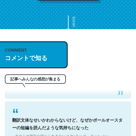
Scroll
COMMENT
これは名文。彼はとてもクレバーなんだろうなと凄く思
コメントで知る
う。英語少しでも読める人は原文もお勧め。自分はこの流
れ好き。Let’s Fucking Go. Then Covid hit. Shit.
─今のこの状況が信じられるかい？ by ラーズ・ヌートバー
記事へみんなの感想が集まる
翻訳文体なせいかわからないけど、なぜかポールオースタ
ーの短編を読んだような気持ちになった
─今のこの状況が信じられるかい？ by ラーズ・ヌートバー