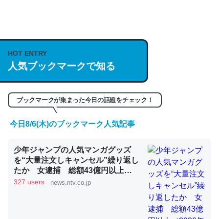
何気にChatGPTの仕組み、特に「トークン」について解
説してる記事が少ないので貴重な良記事。/続編来た
https://isobe324649.hatenablog.com/entry/2023/03/27
HOT ENTRY
人気ブックマークで知る
/064121
─GPTの仕組みと限界についての考察（１） - conceptualization
ブックマークが集まった今日の話題をチェック！
今日8/6(木)のブックマーク人気記事
これは良記事。32768トークンだと英語小説100ページ分
少年ジャンプの人気マンガグッズ
くらい。小説でいう「ずっと前の伏線」は回収されないけ
を“大量注文しキャンセル”繰り返し
ど、短期記憶というには多い分量。進化すればするほど分
たか 女逮捕 総額43億円以上
かりやすく強くなりそう
（2026年8月6日掲載）｜日テレ
327 users
news.ntv.co.jp
NEWS NNN
─GPTの仕組みと限界についての考察（１） - conceptualization