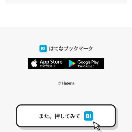
ちょうど同じ理由でEcho Show 8を設定中でした。Prime
とかSpotifyを支払う孝行もできる。一生で親と会える残
り時間を日数にすると1週間とかの人が多いそうだけど、
それを実質100倍以上に伸ばす効果があるはず……
─たまにLINEするくらいだった遠方の父67歳と僕。ITツール導入で
コミュニケーションが劇的に変化した｜tayorini by LIFULL介護
© Hatena
私も3年前ぐらいに祖母の家に設置した。ポケットWifiみ
たいなのでネット環境作ったけどAlexaしか使わないので
回線代ほとんどかからないですよ。参考：
https://toyoshi.hatenablog.com/entry/2019/05/15/1805
34