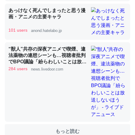
あっけなく死んでしまったと思う漫
画・アニメの主要キャラ
これを元に考えるとカルシウムを大量に使う脊椎動物と貝
類は苦労してるんだな…。腹足類だと殻を無くしてナメク
101 users
anond.hatelabo.jp
ジになったり努力してるし。
─ニュース :: 【研究発表】昆虫学の大問題＝「昆虫はなぜ海にいな
いのか」に関する新仮説
“獣人”共存の深夜アニメで喫煙、違
法薬物の連想シーンも…視聴者批判
でBPO議論「紛らわしいことは放送
しないほうが」 - ライブドアニュー
284 users
news.livedoor.com
ス
ウチもEchoを実家に置いて４年。でたまに覗いてる。ぼ
ちぼちRingも置こうかと画策中。あと、Googleマップで
位置情報を共有してる。電池残量や充電中かが分かるので
これ見て生きてるなって分かる。
─たまにLINEするくらいだった遠方の父67歳と僕。ITツール導入で
コミュニケーションが劇的に変化した｜tayorini by LIFULL介護
もっと読む