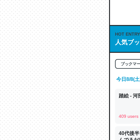
何気にC
な良記事。/続
─GPTの仕
HOT ENTRY
人気ブッ
これは良
ブックマ
の伏線」
やすく強
今日8/8
─GPTの仕
踏絵 - 
409 users
昆虫って
40代後
の600
んでるだ