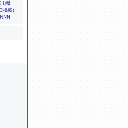
かと画策
るのでこ
的に変化し
う孝行もで
ど、それ
的に変化し