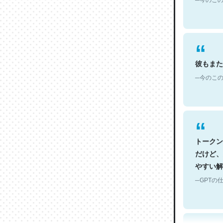
彼もまた
─今のこの
トークン
だけど、
やすい解
─GPTの仕