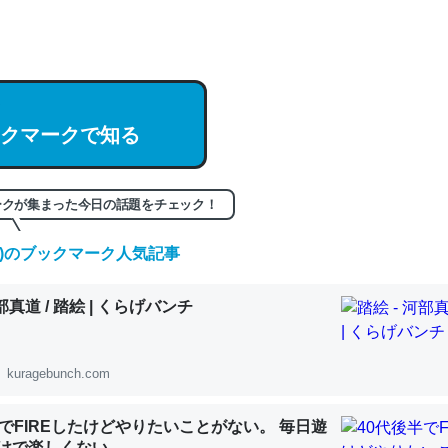
hatGPTの仕組み、特に「トークン」について解説してる記事が少ない
編来た https://isobe324649.hatenablog.com/entry/2023/03/27/
組みと限界についての考察（１） - conceptualization
クマークで知る
記事。32768トークンだと英語小説100ページ分くらい。小説でいう「
ークが集まった今日の話題をチェック！
は回収されないけど、短期記憶というには多い分量。進化すればするほ
くなりそう
(土)のブックマーク人気記事
組みと限界についての考察（１） - conceptualization
河部真道 / 踏絵 | くらげバンチ
kuragebunch.com
カルシウム少ないのか。知らんかった。調べたらコオロギのカルシウム
半でFIREしたけどやりたいことがない。 毎日遊
分の1程度。
けで楽しくない..