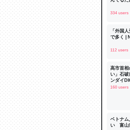
─ニュース
334 users
「外国人
で多く | 
論文では
は」とあ
112 users
チンを強
─ニュース
高市首相
い」石破
ンダイDIG
160 users
これを元
類だと殻
─ニュース
ベトナム
い 富山県