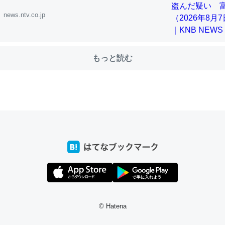
news.ntv.co.jp
choを実家に置いて４年。でたまに覗いてる。ぼちぼちRingも置こう
、Googleマップで位置情報を共有してる。電池残量や充電中かが分か
もっと読む
きてるなって分かる。
INEするくらいだった遠方の父67歳と僕。ITツール導入でコミュニケーションが劇
ni by LIFULL介護
じ理由でEcho Show 8を設定中でした。PrimeとかSpotifyを支払
生で親と会える残り時間を日数にすると1週間とかの人が多いそうだけ
00倍以上に伸ばす効果があるはず……
INEするくらいだった遠方の父67歳と僕。ITツール導入でコミュニケーションが劇
ni by LIFULL介護
© Hatena