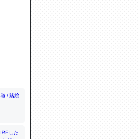
ので貴重
064121
ずっと前
ど分かり
分はエビ