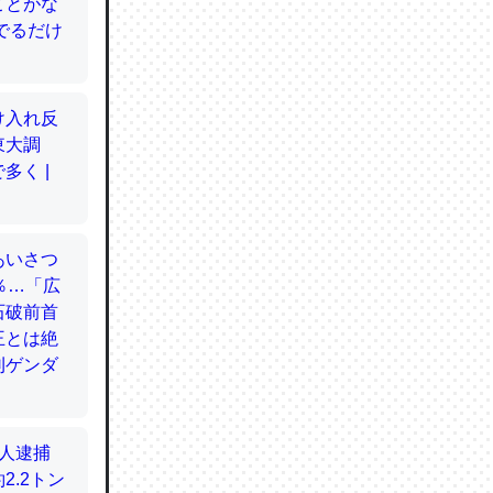
てるので
使わずキ
…。腹足