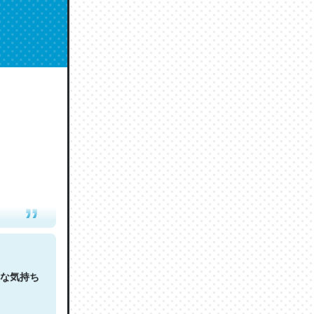
人は原文
な気持ち