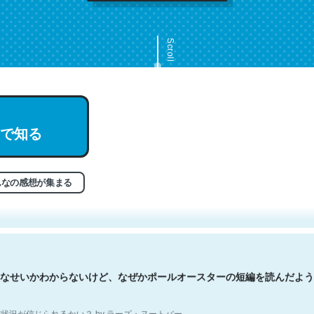
Scroll
で知る
文。彼はとてもクレバーなんだろうなと凄く思う。英語少しでも読める
分はこの流れ好き。Let’s Fucking Go. Then Covid hit. Shit.
状況が信じられるかい？ by ラーズ・ヌートバー
んなの感想が集まる
なせいかわからないけど、なぜかポールオースターの短編を読んだよう
状況が信じられるかい？ by ラーズ・ヌートバー