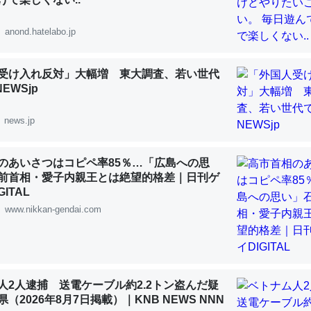
 :: 【研究発表】昆虫学の大問題＝「昆虫はなぜ海にいないのか」に関する新仮説
anond.hatelabo.jp
受け入れ反対」大幅増 東大調査、若い世代
NEWSjp
「淡水はカルシウムも酸素も不足してて両方に不利だから両方が拮抗し
って面白い。海にいる鋏角類（カブトガニ・ウミグモ）はカルシウムを
news.jp
化してる筈だが、酵素が違うのか？
 :: 【研究発表】昆虫学の大問題＝「昆虫はなぜ海にいないのか」に関する新仮説
のあいさつはコピペ率85％…「広島への思
前首相・愛子内親王とは絶望的格差｜日刊ゲ
ITAL
www.nikkan-gendai.com
に考えるとカルシウムを大量に使う脊椎動物と貝類は苦労してるんだな
を無くしてナメクジになったり努力してるし。
 :: 【研究発表】昆虫学の大問題＝「昆虫はなぜ海にいないのか」に関する新仮説
人2人逮捕 送電ケーブル約2.2トン盗んだ疑
（2026年8月7日掲載）｜KNB NEWS NNN