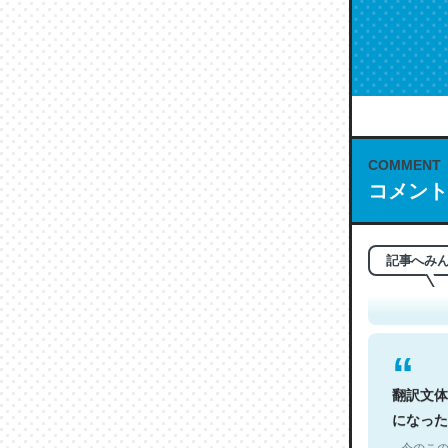
COMMENT
コメント
これは名
もお勧め。自
─今のこの
記事へみ
翻訳文体
になった
─今のこの