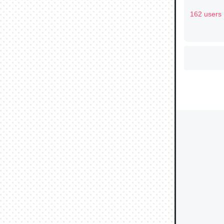
162 users
ウチもE
中。あと
れ見て生
─たまにL
た｜tayori
ちょうど同
きる。一
を実質1
─たまにL
た｜tayori