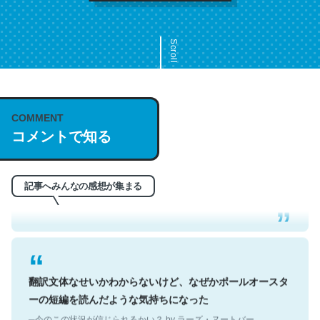
Scroll
COMMENT
これは名文。彼はとてもクレバーなんだろうなと凄く思
コメントで知る
う。英語少しでも読める人は原文もお勧め。自分はこの流
れ好き。Let’s Fucking Go. Then Covid hit. Shit.
─今のこの状況が信じられるかい？ by ラーズ・ヌートバー
記事へみんなの感想が集まる
翻訳文体なせいかわからないけど、なぜかポールオースタ
ーの短編を読んだような気持ちになった
─今のこの状況が信じられるかい？ by ラーズ・ヌートバー