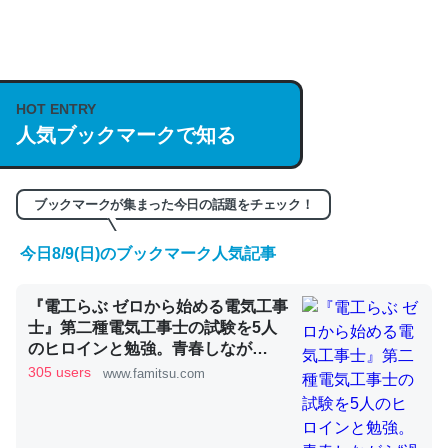
何気にChatGPTの仕組み、特に「トークン」について解
説してる記事が少ないので貴重な良記事。/続編来た
https://isobe324649.hatenablog.com/entry/2023/03/27
HOT ENTRY
/064121
人気ブックマークで知る
─GPTの仕組みと限界についての考察（１） - conceptualization
ブックマークが集まった今日の話題をチェック！
今日8/9(日)のブックマーク人気記事
これは良記事。32768トークンだと英語小説100ページ分
『電工らぶ ゼロから始める電気工事
くらい。小説でいう「ずっと前の伏線」は回収されないけ
士』第二種電気工事士の試験を5人
ど、短期記憶というには多い分量。進化すればするほど分
のヒロインと勉強。青春しなが
かりやすく強くなりそう
ら“過去問1000問”や“本番形式CBT
305 users
www.famitsu.com
模擬試験”で本格的に学べるノベル
─GPTの仕組みと限界についての考察（１） - conceptualization
ゲーム | ゲーム・エンタメ最新情報
のファミ通.com