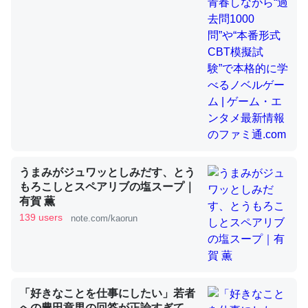
昆虫ってカルシウム少ないのか。知らんかった。調べたら
コオロギのカルシウム分はエビの600分の1程度。
─ニュース :: 【研究発表】昆虫学の大問題＝「昆虫はなぜ海にいな
いのか」に関する新仮説
うまみがジュワッとしみだす、とう
論文では「淡水はカルシウムも酸素も不足してて両方に不
もろこしとスペアリブの塩スープ｜
利だから両方が拮抗してるのでは」とあって面白い。海に
有賀 薫
いる鋏角類（カブトガニ・ウミグモ）はカルシウムを使わ
139 users
note.com/kaorun
ずキチンを強化してる筈だが、酵素が違うのか？
─ニュース :: 【研究発表】昆虫学の大問題＝「昆虫はなぜ海にいな
いのか」に関する新仮説
「好きなことを仕事にしたい」若者
への豊田章男の回答が正論すぎて、