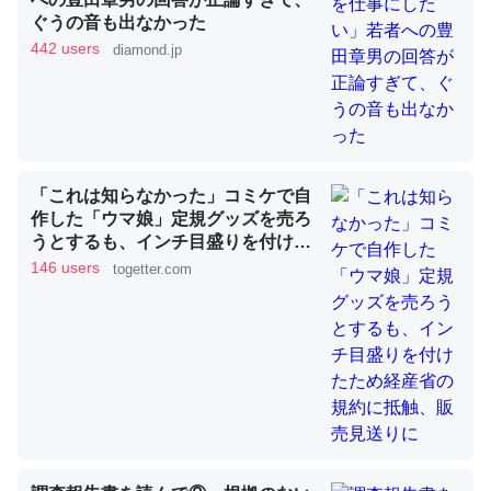
ぐうの音も出なかった
442 users
diamond.jp
これを元に考えるとカルシウムを大量に使う脊椎動物と貝
類は苦労してるんだな…。腹足類だと殻を無くしてナメク
ジになったり努力してるし。
─ニュース :: 【研究発表】昆虫学の大問題＝「昆虫はなぜ海にいな
いのか」に関する新仮説
「これは知らなかった」コミケで自
作した「ウマ娘」定規グッズを売ろ
うとするも、インチ目盛りを付けた
ため経産省の規約に抵触、販売見送
146 users
togetter.com
りに
ウチもEchoを実家に置いて４年。でたまに覗いてる。ぼ
ちぼちRingも置こうかと画策中。あと、Googleマップで
位置情報を共有してる。電池残量や充電中かが分かるので
これ見て生きてるなって分かる。
─たまにLINEするくらいだった遠方の父67歳と僕。ITツール導入で
コミュニケーションが劇的に変化した｜tayorini by LIFULL介護