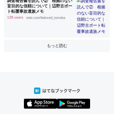
調査報告書を読んで② 根拠のない
盲目的な信頼について｜辺野古ボー
ト転覆事故遺族メモ
138 users
note.com/beloved_tomoka
ちょうど同じ理由でEcho Show 8を設定中でした。Prime
とかSpotifyを支払う孝行もできる。一生で親と会える残
り時間を日数にすると1週間とかの人が多いそうだけど、
それを実質100倍以上に伸ばす効果があるはず……
もっと読む
─たまにLINEするくらいだった遠方の父67歳と僕。ITツール導入で
コミュニケーションが劇的に変化した｜tayorini by LIFULL介護
私も3年前ぐらいに祖母の家に設置した。ポケットWifiみ
たいなのでネット環境作ったけどAlexaしか使わないので
回線代ほとんどかからないですよ。参考：
https://toyoshi.hatenablog.com/entry/2019/05/15/1805
34