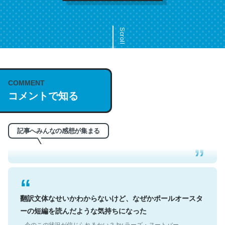
Scroll
COMMENT
これは名文。彼はとてもクレバーなんだろうなと凄く思
コメントで知る
う。英語少しでも読める人は原文もお勧め。自分はこの流
れ好き。Let’s Fucking Go. Then Covid hit. Shit.
─今のこの状況が信じられるかい？ by ラーズ・ヌートバー
記事へみんなの感想が集まる
翻訳文体なせいかわからないけど、なぜかポールオースタ
ーの短編を読んだような気持ちになった
─今のこの状況が信じられるかい？ by ラーズ・ヌートバー