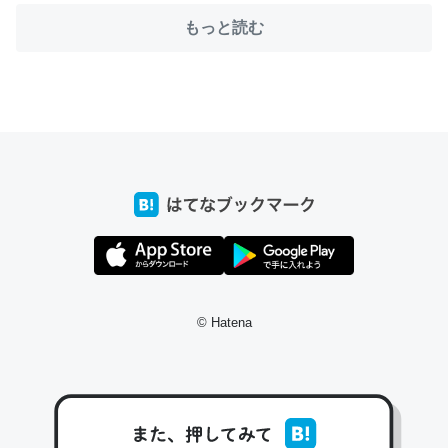
もっと読む
ちょうど同じ理由でEcho Show 8を設定中でした。Prime
とかSpotifyを支払う孝行もできる。一生で親と会える残
り時間を日数にすると1週間とかの人が多いそうだけど、
それを実質100倍以上に伸ばす効果があるはず……
─たまにLINEするくらいだった遠方の父67歳と僕。ITツール導入で
コミュニケーションが劇的に変化した｜tayorini by LIFULL介護
© Hatena
私も3年前ぐらいに祖母の家に設置した。ポケットWifiみ
たいなのでネット環境作ったけどAlexaしか使わないので
回線代ほとんどかからないですよ。参考：
https://toyoshi.hatenablog.com/entry/2019/05/15/1805
34