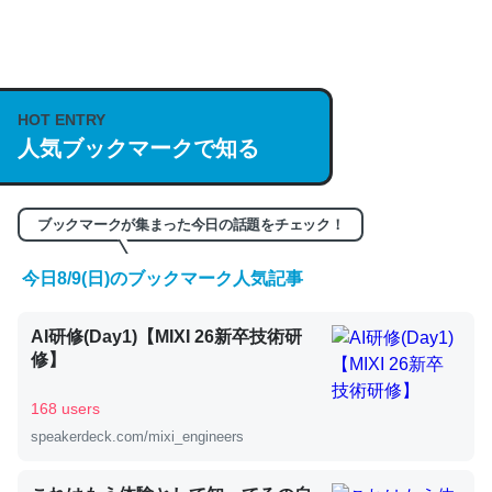
何気にChatGPTの仕組み、特に「トークン」について解
説してる記事が少ないので貴重な良記事。/続編来た
https://isobe324649.hatenablog.com/entry/2023/03/27
HOT ENTRY
人気ブックマークで知る
/064121
─GPTの仕組みと限界についての考察（１） - conceptualization
ブックマークが集まった今日の話題をチェック！
今日8/9(日)のブックマーク人気記事
これは良記事。32768トークンだと英語小説100ページ分
AI研修(Day1)【MIXI 26新卒技術研
くらい。小説でいう「ずっと前の伏線」は回収されないけ
修】
ど、短期記憶というには多い分量。進化すればするほど分
かりやすく強くなりそう
168 users
─GPTの仕組みと限界についての考察（１） - conceptualization
speakerdeck.com/mixi_engineers