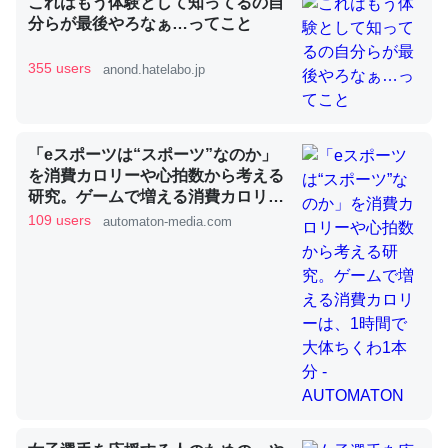
これはもう体験として知ってるの自
分らが最後やろなぁ…ってこと
355 users
anond.hatelabo.jp
昆虫ってカルシウム少ないのか。知らんかった。調べたら
コオロギのカルシウム分はエビの600分の1程度。
─ニュース :: 【研究発表】昆虫学の大問題＝「昆虫はなぜ海にいな
いのか」に関する新仮説
「eスポーツは“スポーツ”なのか」
を消費カロリーや心拍数から考える
研究。ゲームで増える消費カロリー
は、1時間で大体ちくわ1本分 -
109 users
automaton-media.com
AUTOMATON
論文では「淡水はカルシウムも酸素も不足してて両方に不
利だから両方が拮抗してるのでは」とあって面白い。海に
いる鋏角類（カブトガニ・ウミグモ）はカルシウムを使わ
ずキチンを強化してる筈だが、酵素が違うのか？
─ニュース :: 【研究発表】昆虫学の大問題＝「昆虫はなぜ海にいな
いのか」に関する新仮説