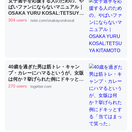
女子選手を応援する人のための、や
ばいファンにならないマニュアル｜
OSAKA YURU KOSAL:TETSUYA
KITAMOTO
これを元に考えるとカルシウムを大量に使う脊椎動物と貝
304 users
note.com/osakayurukosal
類は苦労してるんだな…。腹足類だと殻を無くしてナメク
ジになったり努力してるし。
─ニュース :: 【研究発表】昆虫学の大問題＝「昆虫はなぜ海にいな
いのか」に関する新仮説
40歳を過ぎた男は筋トレ・キャン
プ・カレーにハマるというが、女版
は何か？挙げられた例にドキッとす
ウチもEchoを実家に置いて４年。でたまに覗いてる。ぼ
る「当てはまって笑った」
270 users
togetter.com
ちぼちRingも置こうかと画策中。あと、Googleマップで
位置情報を共有してる。電池残量や充電中かが分かるので
これ見て生きてるなって分かる。
─たまにLINEするくらいだった遠方の父67歳と僕。ITツール導入で
コミュニケーションが劇的に変化した｜tayorini by LIFULL介護