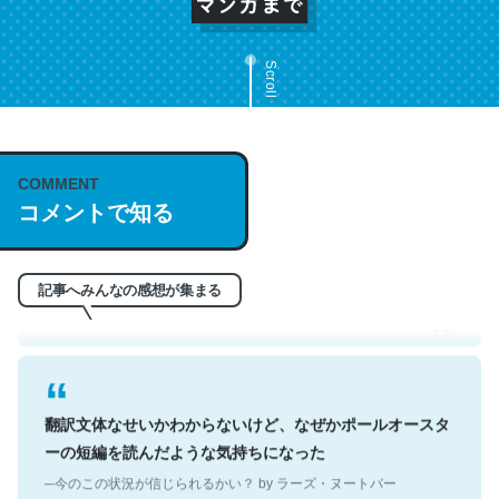
Scroll
COMMENT
これは名文。彼はとてもクレバーなんだろうなと凄く思
コメントで知る
う。英語少しでも読める人は原文もお勧め。自分はこの流
れ好き。Let’s Fucking Go. Then Covid hit. Shit.
─今のこの状況が信じられるかい？ by ラーズ・ヌートバー
記事へみんなの感想が集まる
翻訳文体なせいかわからないけど、なぜかポールオースタ
ーの短編を読んだような気持ちになった
─今のこの状況が信じられるかい？ by ラーズ・ヌートバー