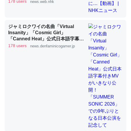
178 users
news.web.nhk
これを元に考えるとカルシウムを大量に使う脊椎動物と貝
類は苦労してるんだな…。腹足類だと殻を無くしてナメク
ジャミロクワイの名曲「Virtual
ジになったり努力してるし。
Insanity」「Cosmic Girl」
─ニュース :: 【研究発表】昆虫学の大問題＝「昆虫はなぜ海にいな
「Canned Heat」公式日本語字幕付
いのか」に関する新仮説
きMVがいきなり公開！「SUMMER
178 users
news.denfaminicogamer.jp
SONIC 2026」での9年ぶりとなる日
本公演を記念して
ウチもEchoを実家に置いて４年。でたまに覗いてる。ぼ
ちぼちRingも置こうかと画策中。あと、Googleマップで
位置情報を共有してる。電池残量や充電中かが分かるので
これ見て生きてるなって分かる。
─たまにLINEするくらいだった遠方の父67歳と僕。ITツール導入で
コミュニケーションが劇的に変化した｜tayorini by LIFULL介護