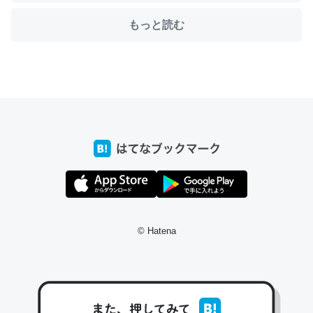
もっと読む
ちょうど同じ理由でEcho Show 8を設定中でした。Prime
とかSpotifyを支払う孝行もできる。一生で親と会える残
り時間を日数にすると1週間とかの人が多いそうだけど、
それを実質100倍以上に伸ばす効果があるはず……
─たまにLINEするくらいだった遠方の父67歳と僕。ITツール導入で
コミュニケーションが劇的に変化した｜tayorini by LIFULL介護
私も3年前ぐらいに祖母の家に設置した。ポケットWifiみ
© Hatena
たいなのでネット環境作ったけどAlexaしか使わないので
回線代ほとんどかからないですよ。参考：
https://toyoshi.hatenablog.com/entry/2019/05/15/1805
34
─たまにLINEするくらいだった遠方の父67歳と僕。ITツール導入で