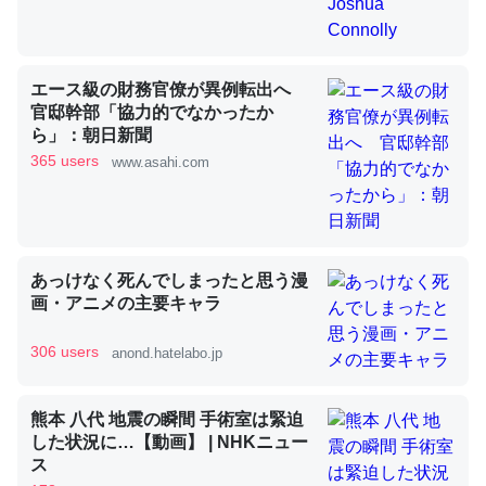
昆虫ってカルシウム少ないのか。知らんかった。調べたら
エース級の財務官僚が異例転出へ
コオロギのカルシウム分はエビの600分の1程度。
官邸幹部「協力的でなかったか
─ニュース :: 【研究発表】昆虫学の大問題＝「昆虫はなぜ海にいな
ら」：朝日新聞
いのか」に関する新仮説
365 users
www.asahi.com
論文では「淡水はカルシウムも酸素も不足してて両方に不
あっけなく死んでしまったと思う漫
利だから両方が拮抗してるのでは」とあって面白い。海に
画・アニメの主要キャラ
いる鋏角類（カブトガニ・ウミグモ）はカルシウムを使わ
306 users
anond.hatelabo.jp
ずキチンを強化してる筈だが、酵素が違うのか？
─ニュース :: 【研究発表】昆虫学の大問題＝「昆虫はなぜ海にいな
いのか」に関する新仮説
熊本 八代 地震の瞬間 手術室は緊迫
した状況に…【動画】 | NHKニュー
ス