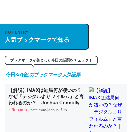
何気にChatGPTの仕組み、特に「トークン」について解
説してる記事が少ないので貴重な良記事。/続編来た
https://isobe324649.hatenablog.com/entry/2023/03/27
HOT ENTRY
/064121
人気ブックマークで知る
─GPTの仕組みと限界についての考察（１） - conceptualization
ブックマークが集まった今日の話題をチェック！
今日8/7(金)のブックマーク人気記事
これは良記事。32768トークンだと英語小説100ページ分
くらい。小説でいう「ずっと前の伏線」は回収されないけ
【解説】IMAXは結局何が凄いの？
ど、短期記憶というには多い分量。進化すればするほど分
なぜ「デジタルよりフィルム」と言
われるのか？｜Joshua Connolly
かりやすく強くなりそう
225 users
note.com/joshua_film
─GPTの仕組みと限界についての考察（１） - conceptualization