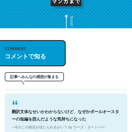
Scroll
これは名文。彼はとてもクレバーなんだろうなと凄く思
COMMENT
コメントで知る
う。英語少しでも読める人は原文もお勧め。自分はこの流
れ好き。Let’s Fucking Go. Then Covid hit. Shit.
─今のこの状況が信じられるかい？ by ラーズ・ヌートバー
記事へみんなの感想が集まる
翻訳文体なせいかわからないけど、なぜかポールオースタ
ーの短編を読んだような気持ちになった
─今のこの状況が信じられるかい？ by ラーズ・ヌートバー