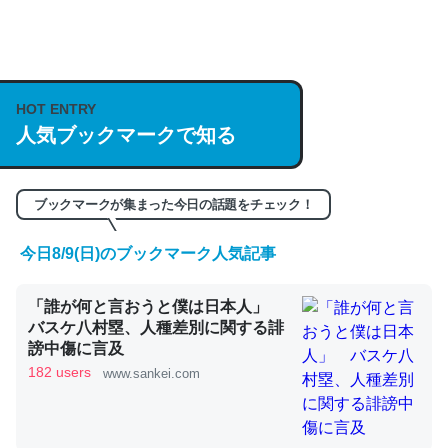
何気にChatGPTの仕組み、特に「トークン」について解
説してる記事が少ないので貴重な良記事。/続編来た
https://isobe324649.hatenablog.com/entry/2023/03/27
HOT ENTRY
/064121
人気ブックマークで知る
─GPTの仕組みと限界についての考察（１） - conceptualization
ブックマークが集まった今日の話題をチェック！
今日8/9(日)のブックマーク人気記事
これは良記事。32768トークンだと英語小説100ページ分
くらい。小説でいう「ずっと前の伏線」は回収されないけ
「誰が何と言おうと僕は日本人」
ど、短期記憶というには多い分量。進化すればするほど分
バスケ八村塁、人種差別に関する誹
かりやすく強くなりそう
謗中傷に言及
182 users
www.sankei.com
─GPTの仕組みと限界についての考察（１） - conceptualization