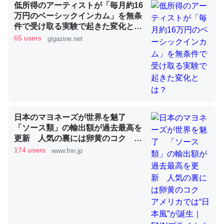
低所得のアーティストが「毎月約16
万円のベーシックインカム」を無条
これを元に考えるとカルシウムを大量に使う脊椎動物と貝
件で受け取る実験で起きた変化と
は？
類は苦労してるんだな…。腹足類だと殻を無くしてナメク
65 users
gigazine.net
ジになったり努力してるし。
─ニュース :: 【研究発表】昆虫学の大問題＝「昆虫はなぜ海にいな
いのか」に関する新仮説
日本のマヨネーズが世界を魅了
「ソース類」の輸出額が過去最高を
ウチもEchoを実家に置いて４年。でたまに覗いてる。ぼ
更新 人気の裏には卵黄のコク ア
ちぼちRingも置こうかと画策中。あと、Googleマップで
メリカでは“日本風”が誕生｜FNNプ
174 users
www.fnn.jp
ライムオンライン
位置情報を共有してる。電池残量や充電中かが分かるので
これ見て生きてるなって分かる。
─たまにLINEするくらいだった遠方の父67歳と僕。ITツール導入で
コミュニケーションが劇的に変化した｜tayorini by LIFULL介護