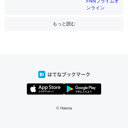
ちょうど同じ理由でEcho Show 8を設定中でした。Prime
もっと読む
とかSpotifyを支払う孝行もできる。一生で親と会える残
り時間を日数にすると1週間とかの人が多いそうだけど、
それを実質100倍以上に伸ばす効果があるはず……
─たまにLINEするくらいだった遠方の父67歳と僕。ITツール導入で
コミュニケーションが劇的に変化した｜tayorini by LIFULL介護
私も3年前ぐらいに祖母の家に設置した。ポケットWifiみ
たいなのでネット環境作ったけどAlexaしか使わないので
回線代ほとんどかからないですよ。参考：
© Hatena
https://toyoshi.hatenablog.com/entry/2019/05/15/1805
34
─たまにLINEするくらいだった遠方の父67歳と僕。ITツール導入で