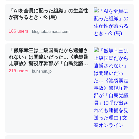
「AIを全員に配った組織」の生産性
が落ちるとき - 🐴 (馬)
昆虫ってカルシウム少ないのか。知らんかった。調べたら
コオロギのカルシウム分はエビの600分の1程度。
186 users
blog.takaumada.com
─ニュース :: 【研究発表】昆虫学の大問題＝「昆虫はなぜ海にいな
いのか」に関する新仮説
「飯塚幸三は上級国民だから逮捕さ
れない」は間違いだった…《池袋暴
走事故》警視庁幹部が「自民党議
員」に呼び出されても逮捕を見送っ
219 users
bunshun.jp
た理由 | 文春オンライン
論文では「淡水はカルシウムも酸素も不足してて両方に不
利だから両方が拮抗してるのでは」とあって面白い。海に
いる鋏角類（カブトガニ・ウミグモ）はカルシウムを使わ
ずキチンを強化してる筈だが、酵素が違うのか？
─ニュース :: 【研究発表】昆虫学の大問題＝「昆虫はなぜ海にいな
いのか」に関する新仮説