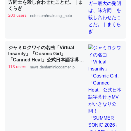
方同士を殺し合わせたことだ。｜ま
くらぎ
203 users
note.com/makuragi_note
これを元に考えるとカルシウムを大量に使う脊椎動物と貝
類は苦労してるんだな…。腹足類だと殻を無くしてナメク
ジになったり努力してるし。
─ニュース :: 【研究発表】昆虫学の大問題＝「昆虫はなぜ海にいな
いのか」に関する新仮説
ジャミロクワイの名曲「Virtual
Insanity」「Cosmic Girl」
「Canned Heat」公式日本語字幕付
きMVがいきなり公開！「SUMMER
113 users
news.denfaminicogamer.jp
SONIC 2026」での9年ぶりとなる日
本公演を記念して
ウチもEchoを実家に置いて４年。でたまに覗いてる。ぼ
ちぼちRingも置こうかと画策中。あと、Googleマップで
位置情報を共有してる。電池残量や充電中かが分かるので
これ見て生きてるなって分かる。
─たまにLINEするくらいだった遠方の父67歳と僕。ITツール導入で
コミュニケーションが劇的に変化した｜tayorini by LIFULL介護