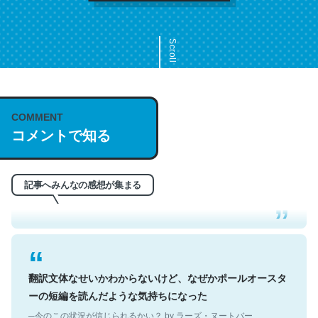
Scroll
COMMENT
これは名文。彼はとてもクレバーなんだろうなと凄く思
コメントで知る
う。英語少しでも読める人は原文もお勧め。自分はこの流
れ好き。Let’s Fucking Go. Then Covid hit. Shit.
─今のこの状況が信じられるかい？ by ラーズ・ヌートバー
記事へみんなの感想が集まる
翻訳文体なせいかわからないけど、なぜかポールオースタ
ーの短編を読んだような気持ちになった
─今のこの状況が信じられるかい？ by ラーズ・ヌートバー