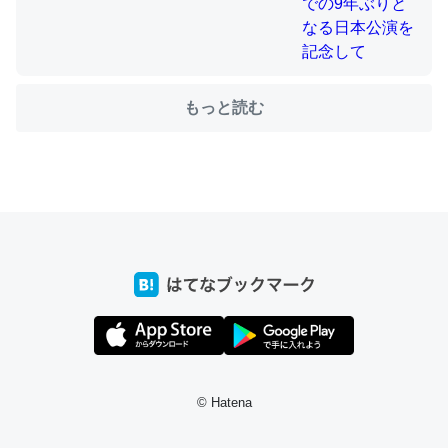
ちょうど同じ理由でEcho Show 8を設定中でした。Prime
とかSpotifyを支払う孝行もできる。一生で親と会える残
もっと読む
り時間を日数にすると1週間とかの人が多いそうだけど、
それを実質100倍以上に伸ばす効果があるはず……
─たまにLINEするくらいだった遠方の父67歳と僕。ITツール導入で
コミュニケーションが劇的に変化した｜tayorini by LIFULL介護
私も3年前ぐらいに祖母の家に設置した。ポケットWifiみ
たいなのでネット環境作ったけどAlexaしか使わないので
回線代ほとんどかからないですよ。参考：
https://toyoshi.hatenablog.com/entry/2019/05/15/1805
© Hatena
34