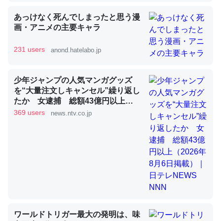
あっけなく死んでしまったと思う漫
画・アニメの主要キャラ
昆虫ってカルシウム少ないのか。知らんかった。調べたら
コオロギのカルシウム分はエビの600分の1程度。
231 users
anond.hatelabo.jp
─ニュース :: 【研究発表】昆虫学の大問題＝「昆虫はなぜ海にいな
いのか」に関する新仮説
少年ジャンプの人気マンガグッズ
を“大量注文しキャンセル”繰り返し
たか 女逮捕 総額43億円以上
（2026年8月6日掲載）｜日テレ
369 users
news.ntv.co.jp
NEWS NNN
論文では「淡水はカルシウムも酸素も不足してて両方に不
利だから両方が拮抗してるのでは」とあって面白い。海に
いる鋏角類（カブトガニ・ウミグモ）はカルシウムを使わ
ずキチンを強化してる筈だが、酵素が違うのか？
─ニュース :: 【研究発表】昆虫学の大問題＝「昆虫はなぜ海にいな
いのか」に関する新仮説
ワールドトリガー最大の発明は、味