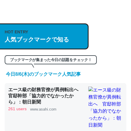
何気にChatGPTの仕組み、特に「トークン」について解
説してる記事が少ないので貴重な良記事。/続編来た
https://isobe324649.hatenablog.com/entry/2023/03/27
HOT ENTRY
/064121
人気ブックマークで知る
─GPTの仕組みと限界についての考察（１） - conceptualization
ブックマークが集まった今日の話題をチェック！
今日8/6(木)のブックマーク人気記事
これは良記事。32768トークンだと英語小説100ページ分
エース級の財務官僚が異例転出へ
くらい。小説でいう「ずっと前の伏線」は回収されないけ
官邸幹部「協力的でなかったか
ど、短期記憶というには多い分量。進化すればするほど分
ら」：朝日新聞
かりやすく強くなりそう
261 users
www.asahi.com
─GPTの仕組みと限界についての考察（１） - conceptualization