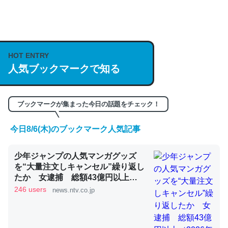
何気にChatGPTの仕組み、特に「トークン」について解
説してる記事が少ないので貴重な良記事。/続編来た
https://isobe324649.hatenablog.com/entry/2023/03/27
HOT ENTRY
人気ブックマークで知る
/064121
─GPTの仕組みと限界についての考察（１） - conceptualization
ブックマークが集まった今日の話題をチェック！
今日8/6(木)のブックマーク人気記事
これは良記事。32768トークンだと英語小説100ページ分
少年ジャンプの人気マンガグッズ
くらい。小説でいう「ずっと前の伏線」は回収されないけ
を“大量注文しキャンセル”繰り返し
ど、短期記憶というには多い分量。進化すればするほど分
たか 女逮捕 総額43億円以上
かりやすく強くなりそう
（2026年8月6日掲載）｜日テレ
246 users
news.ntv.co.jp
NEWS NNN
─GPTの仕組みと限界についての考察（１） - conceptualization