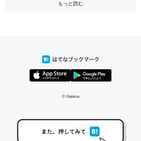
もっと読む
ちょうど同じ理由でEcho Show 8を設定中でした。Prime
とかSpotifyを支払う孝行もできる。一生で親と会える残
り時間を日数にすると1週間とかの人が多いそうだけど、
それを実質100倍以上に伸ばす効果があるはず……
─たまにLINEするくらいだった遠方の父67歳と僕。ITツール導入で
コミュニケーションが劇的に変化した｜tayorini by LIFULL介護
© Hatena
私も3年前ぐらいに祖母の家に設置した。ポケットWifiみ
たいなのでネット環境作ったけどAlexaしか使わないので
回線代ほとんどかからないですよ。参考：
https://toyoshi.hatenablog.com/entry/2019/05/15/1805
34