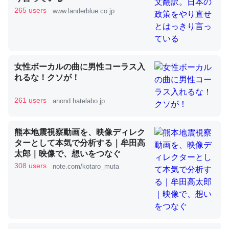
265 users
www.landerblue.co.jp
これを元に考えるとカルシウムを大量に使う脊椎動物と貝
類は苦労してるんだな…。腹足類だと殻を無くしてナメク
ジになったり努力してるし。
女性ボーカルの曲に男性コーラス入
─ニュース :: 【研究発表】昆虫学の大問題＝「昆虫はなぜ海にいな
れるな！クソが！
いのか」に関する新仮説
261 users
anond.hatelabo.jp
熊本地震視察動画を、映像ディレク
ターとして本気で分析する｜牟田高
ウチもEchoを実家に置いて４年。でたまに覗いてる。ぼ
太郎｜映像で、想いをつなぐ
ちぼちRingも置こうかと画策中。あと、Googleマップで
308 users
note.com/kotaro_muta
位置情報を共有してる。電池残量や充電中かが分かるので
これ見て生きてるなって分かる。
─たまにLINEするくらいだった遠方の父67歳と僕。ITツール導入で
コミュニケーションが劇的に変化した｜tayorini by LIFULL介護