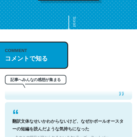
Scroll
COMMENT
これは名文。彼はとてもクレバーなんだろうなと凄く思
コメントで知る
う。英語少しでも読める人は原文もお勧め。自分はこの流
れ好き。Let’s Fucking Go. Then Covid hit. Shit.
─今のこの状況が信じられるかい？ by ラーズ・ヌートバー
記事へみんなの感想が集まる
翻訳文体なせいかわからないけど、なぜかポールオースタ
ーの短編を読んだような気持ちになった
─今のこの状況が信じられるかい？ by ラーズ・ヌートバー