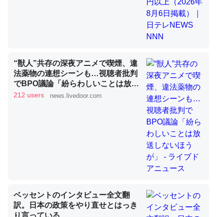
昆虫ってカルシウム少ないのか。知らんかった。調べたら
コオロギのカルシウム分はエビの600分の1程度。
─ニュース :: 【研究発表】昆虫学の大問題＝「昆虫はなぜ海にいな
“獣人”共存の深夜アニメで喫煙、違
いのか」に関する新仮説
法薬物の連想シーンも…視聴者批判
でBPO議論「紛らわしいことは放送
しないほうが」 - ライブドアニュー
212 users
news.livedoor.com
ス
論文では「淡水はカルシウムも酸素も不足してて両方に不
利だから両方が拮抗してるのでは」とあって面白い。海に
いる鋏角類（カブトガニ・ウミグモ）はカルシウムを使わ
ずキチンを強化してる筈だが、酵素が違うのか？
─ニュース :: 【研究発表】昆虫学の大問題＝「昆虫はなぜ海にいな
いのか」に関する新仮説
ベッセントのインタビュー全文翻
訳。日本の政策をやり直せとはっき
り言っている