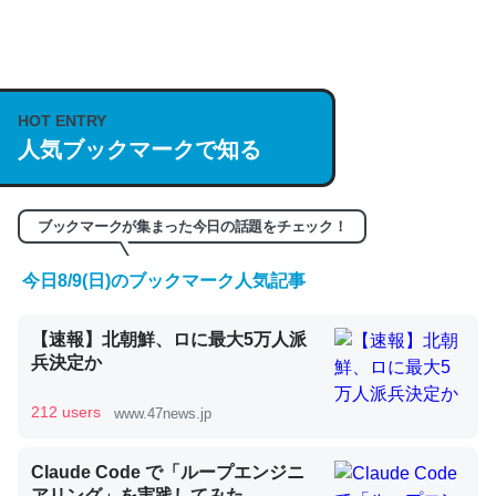
何気にChatGPTの仕組み、特に「トークン」について解
説してる記事が少ないので貴重な良記事。/続編来た
HOT ENTRY
https://isobe324649.hatenablog.com/entry/2023/03/27
人気ブックマークで知る
/064121
─GPTの仕組みと限界についての考察（１） - conceptualization
ブックマークが集まった今日の話題をチェック！
今日8/9(日)のブックマーク人気記事
これは良記事。32768トークンだと英語小説100ページ分
【速報】北朝鮮、ロに最大5万人派
くらい。小説でいう「ずっと前の伏線」は回収されないけ
兵決定か
ど、短期記憶というには多い分量。進化すればするほど分
かりやすく強くなりそう
212 users
www.47news.jp
─GPTの仕組みと限界についての考察（１） - conceptualization
Claude Code で「ループエンジニ
アリング」を実践してみた