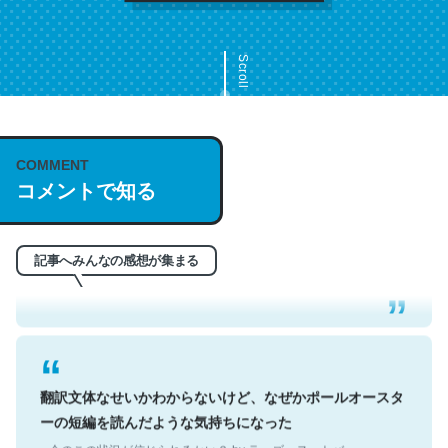
Scroll
COMMENT
これは名文。彼はとてもクレバーなんだろうなと凄く思
コメントで知る
う。英語少しでも読める人は原文もお勧め。自分はこの流
れ好き。Let’s Fucking Go. Then Covid hit. Shit.
─今のこの状況が信じられるかい？ by ラーズ・ヌートバー
記事へみんなの感想が集まる
翻訳文体なせいかわからないけど、なぜかポールオースタ
ーの短編を読んだような気持ちになった
─今のこの状況が信じられるかい？ by ラーズ・ヌートバー