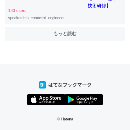
183 users
speakerdeck.com/mixi_engineers
ちょうど同じ理由でEcho Show 8を設定中でした。Prime
とかSpotifyを支払う孝行もできる。一生で親と会える残
もっと読む
り時間を日数にすると1週間とかの人が多いそうだけど、
それを実質100倍以上に伸ばす効果があるはず……
─たまにLINEするくらいだった遠方の父67歳と僕。ITツール導入で
コミュニケーションが劇的に変化した｜tayorini by LIFULL介護
私も3年前ぐらいに祖母の家に設置した。ポケットWifiみ
たいなのでネット環境作ったけどAlexaしか使わないので
回線代ほとんどかからないですよ。参考：
https://toyoshi.hatenablog.com/entry/2019/05/15/1805
© Hatena
34