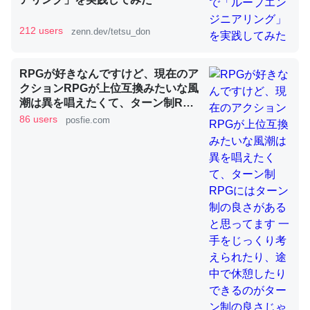
212 users
zenn.dev/tetsu_don
昆虫ってカルシウム少ないのか。知らんかった。調べたら
コオロギのカルシウム分はエビの600分の1程度。
RPGが好きなんですけど、現在のア
クションRPGが上位互換みたいな風
─ニュース :: 【研究発表】昆虫学の大問題＝「昆虫はなぜ海にいな
いのか」に関する新仮説
潮は異を唱えたくて、ターン制RPG
にはターン制の良さがあると思って
86 users
posfie.com
ます 一手をじっくり考えられたり、
途中で休憩したりできるのがターン
制の良さじゃないですか もっとター
ン制を煮詰めて欲しい→「既出だと
論文では「淡水はカルシウムも酸素も不足してて両方に不
思うがここはオクトパストラベラー
利だから両方が拮抗してるのでは」とあって面白い。海に
を推したい(´・ω・｀)」
いる鋏角類（カブトガニ・ウミグモ）はカルシウムを使わ
ずキチンを強化してる筈だが、酵素が違うのか？
─ニュース :: 【研究発表】昆虫学の大問題＝「昆虫はなぜ海にいな
いのか」に関する新仮説