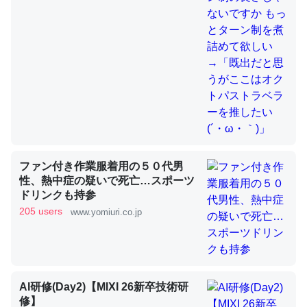
これを元に考えるとカルシウムを大量に使う脊椎動物と貝
類は苦労してるんだな…。腹足類だと殻を無くしてナメク
ジになったり努力してるし。
─ニュース :: 【研究発表】昆虫学の大問題＝「昆虫はなぜ海にいな
いのか」に関する新仮説
ファン付き作業服着用の５０代男
性、熱中症の疑いで死亡…スポーツ
ドリンクも持参
ウチもEchoを実家に置いて４年。でたまに覗いてる。ぼ
205 users
www.yomiuri.co.jp
ちぼちRingも置こうかと画策中。あと、Googleマップで
位置情報を共有してる。電池残量や充電中かが分かるので
これ見て生きてるなって分かる。
─たまにLINEするくらいだった遠方の父67歳と僕。ITツール導入で
コミュニケーションが劇的に変化した｜tayorini by LIFULL介護
AI研修(Day2)【MIXI 26新卒技術研
修】