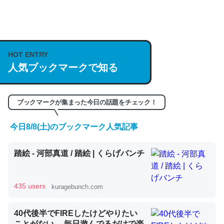
何気にChatGPTの仕組み、特に「トークン」について解
説してる記事が少ないので貴重な良記事。/続編来た
https://isobe324649.hatenablog.com/entry/2023/03/27
HOT ENTRY
人気ブックマークで知る
/064121
─GPTの仕組みと限界についての考察（１） - conceptualization
ブックマークが集まった今日の話題をチェック！
今日8/8(土)のブックマーク人気記事
これは良記事。32768トークンだと英語小説100ページ分
踏絵 - 河部真道 / 踏絵 | くらげバンチ
くらい。小説でいう「ずっと前の伏線」は回収されないけ
ど、短期記憶というには多い分量。進化すればするほど分
かりやすく強くなりそう
435 users
kuragebunch.com
─GPTの仕組みと限界についての考察（１） - conceptualization
40代後半でFIREしたけどやりたい
ことがない。 毎日遊んでるだけで楽