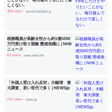
しくない..
354 users
anond.hatelabo.jp
昆虫ってカルシウム少ないのか。知らんかった。調べたら
コオロギのカルシウム分はエビの600分の1程度。
─ニュース :: 【研究発表】昆虫学の大問題＝「昆虫はなぜ海にいな
いのか」に関する新仮説
税務職員が高齢女性から約1億5000
万円受け取り競艇 懲戒免職に | NHK
ニュース
67 users
news.web.nhk
論文では「淡水はカルシウムも酸素も不足してて両方に不
利だから両方が拮抗してるのでは」とあって面白い。海に
いる鋏角類（カブトガニ・ウミグモ）はカルシウムを使わ
「外国人受け入れ反対」大幅増 東
ずキチンを強化してる筈だが、酵素が違うのか？
大調査、若い世代で多く | NEWSjp
─ニュース :: 【研究発表】昆虫学の大問題＝「昆虫はなぜ海にいな
いのか」に関する新仮説
142 users
news.jp