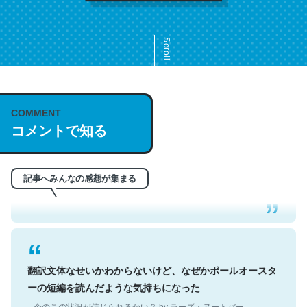
Scroll
COMMENT
これは名文。彼はとてもクレバーなんだろうなと凄く思
コメントで知る
う。英語少しでも読める人は原文もお勧め。自分はこの流
れ好き。Let’s Fucking Go. Then Covid hit. Shit.
─今のこの状況が信じられるかい？ by ラーズ・ヌートバー
記事へみんなの感想が集まる
翻訳文体なせいかわからないけど、なぜかポールオースタ
ーの短編を読んだような気持ちになった
─今のこの状況が信じられるかい？ by ラーズ・ヌートバー