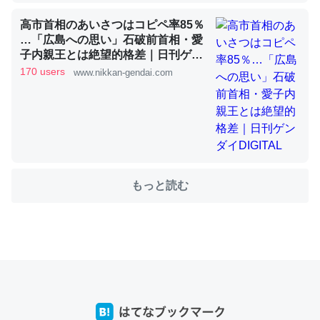
高市首相のあいさつはコピペ率85％
…「広島への思い」石破前首相・愛
これを元に考えるとカルシウムを大量に使う脊椎動物と貝
子内親王とは絶望的格差｜日刊ゲン
類は苦労してるんだな…。腹足類だと殻を無くしてナメク
ダイDIGITAL
170 users
www.nikkan-gendai.com
ジになったり努力してるし。
─ニュース :: 【研究発表】昆虫学の大問題＝「昆虫はなぜ海にいな
いのか」に関する新仮説
もっと読む
ウチもEchoを実家に置いて４年。でたまに覗いてる。ぼ
ちぼちRingも置こうかと画策中。あと、Googleマップで
位置情報を共有してる。電池残量や充電中かが分かるので
これ見て生きてるなって分かる。
─たまにLINEするくらいだった遠方の父67歳と僕。ITツール導入で
コミュニケーションが劇的に変化した｜tayorini by LIFULL介護