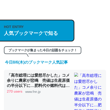
何気にChatGPTの仕組み、特に「トークン」について解
説してる記事が少ないので貴重な良記事。/続編来た
https://isobe324649.hatenablog.com/entry/2023/03/27
HOT ENTRY
/064121
人気ブックマークで知る
─GPTの仕組みと限界についての考察（１） - conceptualization
ブックマークが集まった今日の話題をチェック！
今日8/6(木)のブックマーク人気記事
これは良記事。32768トークンだと英語小説100ページ分
くらい。小説でいう「ずっと前の伏線」は回収されないけ
「高市総理には愛想尽かした」コメ
余りに農家が悲鳴 売値は生産原価
ど、短期記憶というには多い分量。進化すればするほど分
の半分以下に…肥料代や燃料代は高
かりやすく強くなりそう
騰「今年でやめる」農家も｜FNNプ
270 users
www.fnn.jp
─GPTの仕組みと限界についての考察（１） - conceptualization
ライムオンライン