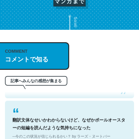
Scroll
COMMENT
これは名文。彼はとてもクレバーなんだろうなと凄く思
コメントで知る
う。英語少しでも読める人は原文もお勧め。自分はこの流
れ好き。Let’s Fucking Go. Then Covid hit. Shit.
─今のこの状況が信じられるかい？ by ラーズ・ヌートバー
記事へみんなの感想が集まる
翻訳文体なせいかわからないけど、なぜかポールオースタ
ーの短編を読んだような気持ちになった
─今のこの状況が信じられるかい？ by ラーズ・ヌートバー