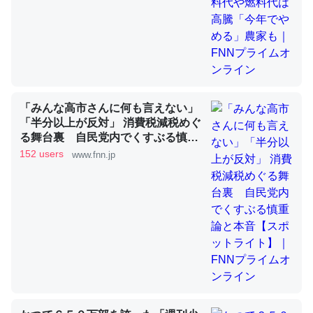
昆虫ってカルシウム少ないのか。知らんかった。調べたら
コオロギのカルシウム分はエビの600分の1程度。
─ニュース :: 【研究発表】昆虫学の大問題＝「昆虫はなぜ海にいな
いのか」に関する新仮説
「みんな高市さんに何も言えない」
「半分以上が反対」 消費税減税めぐ
る舞台裏 自民党内でくすぶる慎重
論と本音【スポットライト】｜FNN
152 users
www.fnn.jp
プライムオンライン
論文では「淡水はカルシウムも酸素も不足してて両方に不
利だから両方が拮抗してるのでは」とあって面白い。海に
いる鋏角類（カブトガニ・ウミグモ）はカルシウムを使わ
ずキチンを強化してる筈だが、酵素が違うのか？
─ニュース :: 【研究発表】昆虫学の大問題＝「昆虫はなぜ海にいな
いのか」に関する新仮説