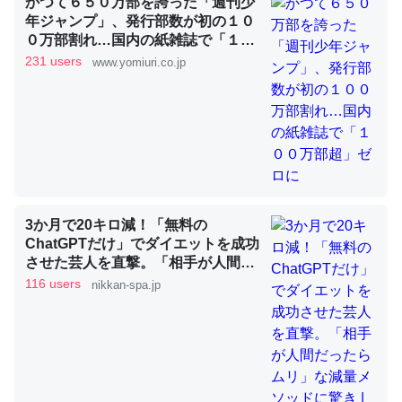
かつて６５０万部を誇った「週刊少
年ジャンプ」、発行部数が初の１０
０万部割れ…国内の紙雑誌で「１０
これを元に考えるとカルシウムを大量に使う脊椎動物と貝
０万部超」ゼロに
231 users
www.yomiuri.co.jp
類は苦労してるんだな…。腹足類だと殻を無くしてナメク
ジになったり努力してるし。
─ニュース :: 【研究発表】昆虫学の大問題＝「昆虫はなぜ海にいな
いのか」に関する新仮説
3か月で20キロ減！「無料の
ChatGPTだけ」でダイエットを成功
ウチもEchoを実家に置いて４年。でたまに覗いてる。ぼ
させた芸人を直撃。「相手が人間だ
ちぼちRingも置こうかと画策中。あと、Googleマップで
ったらムリ」な減量メソッドに驚き
116 users
nikkan-spa.jp
位置情報を共有してる。電池残量や充電中かが分かるので
| 日刊SPA!
これ見て生きてるなって分かる。
─たまにLINEするくらいだった遠方の父67歳と僕。ITツール導入で
コミュニケーションが劇的に変化した｜tayorini by LIFULL介護