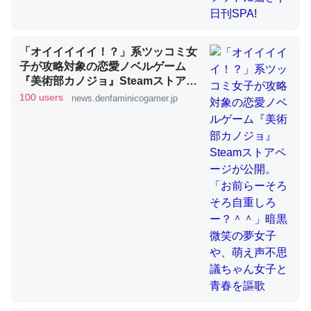
「オイイイイイ！？」系ツッコミ女
ちょうど同じ理由でEcho Show 8を設定中でした。Prime
子が攻略対象の恋愛ノベルゲーム
とかSpotifyを支払う孝行もできる。一生で親と会える残
『美術部カノジョ』Steamストアペ
り時間を日数にすると1週間とかの人が多いそうだけど、
ージが公開。「お前らーそろそろ自
100 users
news.denfaminicogamer.jp
それを実質100倍以上に伸ばす効果があるはず……
重しろー？＾＾」暗黒微笑の夢女子
─たまにLINEするくらいだった遠方の父67歳と僕。ITツール導入で
や、萌え声不思議ちゃん女子と青春
コミュニケーションが劇的に変化した｜tayorini by LIFULL介護
を謳歌
私も3年前ぐらいに祖母の家に設置した。ポケットWifiみ
たいなのでネット環境作ったけどAlexaしか使わないので
回線代ほとんどかからないですよ。参考：
https://toyoshi.hatenablog.com/entry/2019/05/15/1805
34