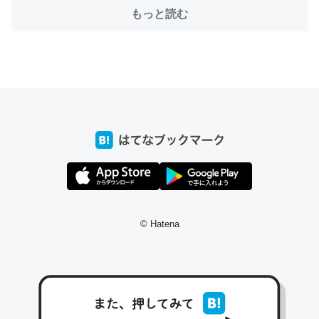
─たまにLINEするくらいだった遠方の父67歳と僕。ITツール導入で
コミュニケーションが劇的に変化した｜tayorini by LIFULL介護
もっと読む
これ作ろう。/早速夕食に作った！本当にスナップえんどう
が止まらなくなった…！生のにんにくが結構効いてるの
で、気になる場合はにんにくだけ加熱してから加えたりガ
ーリックパウダーで代用してもいいかも。
─野菜が止まらなくなる南フランス発祥の万能ソース「アイオリソ
ース」の作り方をビストロ居酒屋のシェフに聞いてみた - メシ通 | ホ
ットペッパーグルメ
© Hatena
スペインにもアリオリソースがあり、それも美味しいんだ
けど、読み方が違うだけで同じものを指すのか、また違う