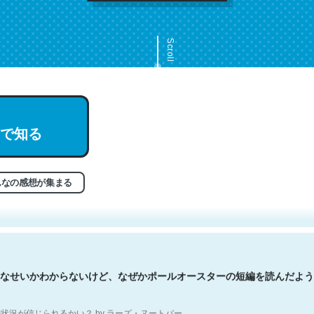
Scroll
で知る
文。彼はとてもクレバーなんだろうなと凄く思う。英語少しでも読める
分はこの流れ好き。Let’s Fucking Go. Then Covid hit. Shit.
状況が信じられるかい？ by ラーズ・ヌートバー
んなの感想が集まる
なせいかわからないけど、なぜかポールオースターの短編を読んだよう
状況が信じられるかい？ by ラーズ・ヌートバー