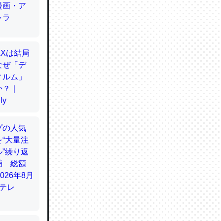
てるので
使わずキ
…。腹足