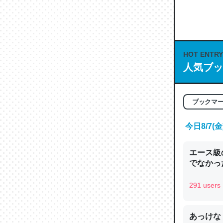
何気にC
な良記事。/続
─GPTの仕
HOT ENTRY
人気ブッ
これは良
ブックマ
の伏線」
やすく強
今日8/7
─GPTの仕
エース級
でなかっ
291 users
昆虫って
の600
あっけな