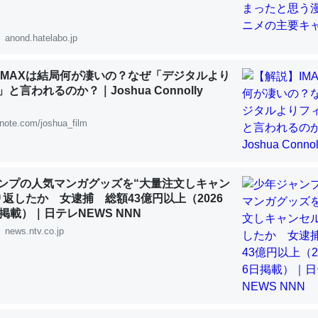
 :: 【研究発表】昆虫学の大問題＝「昆虫はなぜ海にいないのか」に関する新仮説
anond.hatelabo.jp
IMAXは結局何が凄いの？なぜ「デジタルより
と言われるのか？｜Joshua Connolly
「淡水はカルシウムも酸素も不足してて両方に不利だから両方が拮抗し
って面白い。海にいる鋏角類（カブトガニ・ウミグモ）はカルシウムを
note.com/joshua_film
化してる筈だが、酵素が違うのか？
 :: 【研究発表】昆虫学の大問題＝「昆虫はなぜ海にいないのか」に関する新仮説
ンプの人気マンガグッズを“大量注文しキャン
り返したか 女逮捕 総額43億円以上（2026
掲載）｜日テレNEWS NNN
news.ntv.co.jp
に考えるとカルシウムを大量に使う脊椎動物と貝類は苦労してるんだな
を無くしてナメクジになったり努力してるし。
 :: 【研究発表】昆虫学の大問題＝「昆虫はなぜ海にいないのか」に関する新仮説