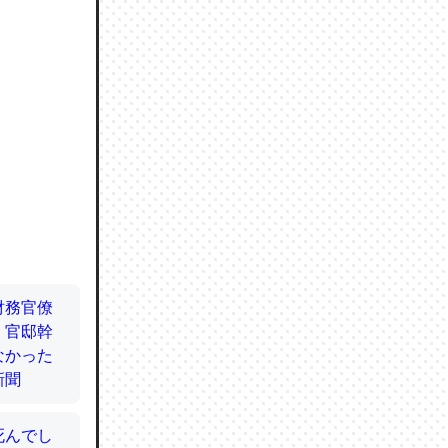
ので貴重
064121
ずっと前
ど分かり
分はエビ