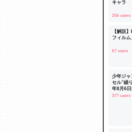
キャラ
─ニュース
256 users
【解説】
フィルム」
論文では
は」とあ
67 users
チンを強
─ニュース
少年ジャ
セル”繰
年8月6日
377 users
これを元
類だと殻
─ニュース