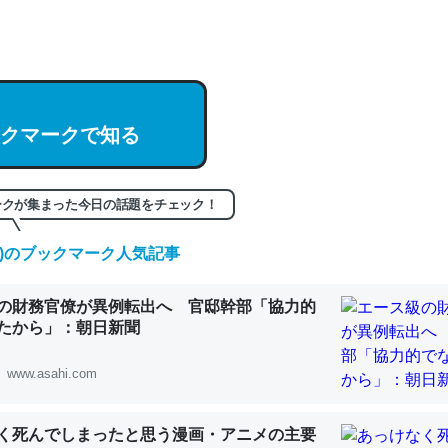
hatGPTの仕組み、特に「トークン」について解説してる記事が少ない
編来た https://isobe324649.hatenablog.com/entry/2023/03/27/
組みと限界についての考察（１） - conceptualization
クマークで知る
記事。32768トークンだと英語小説100ページ分くらい。小説でいう「
ークが集まった今日の話題をチェック！
は回収されないけど、短期記憶というには多い分量。進化すればするほ
くなりそう
(金)のブックマーク人気記事
組みと限界についての考察（１） - conceptualization
の財務官僚が異例転出へ 官邸幹部「協力的
たから」：朝日新聞
www.asahi.com
カルシウム少ないのか。知らんかった。調べたらコオロギのカルシウム
分の1程度。
く死んでしまったと思う漫画・アニメの主要