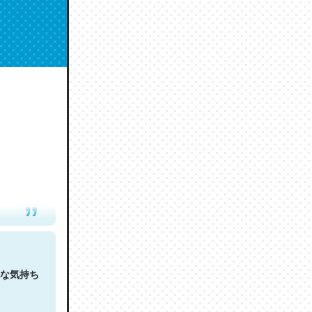
人は原文
な気持ち