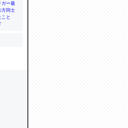
かと画策
るのでこ
的に変化し
う孝行もで
ど、それ
的に変化し