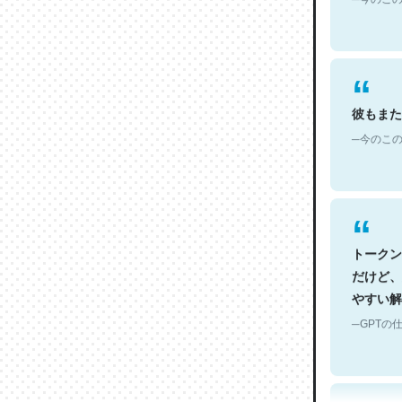
彼もまた
─今のこの
トークン
だけど、
やすい解
─GPTの仕