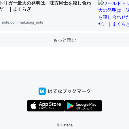
トリガー最大の発明は、味方同士を殺し合わ
だ。｜まくらぎ
note.com/makuragi_note
choを実家に置いて４年。でたまに覗いてる。ぼちぼちRingも置こう
、Googleマップで位置情報を共有してる。電池残量や充電中かが分か
きてるなって分かる。
もっと読む
INEするくらいだった遠方の父67歳と僕。ITツール導入でコミュニケーションが劇
ni by LIFULL介護
じ理由でEcho Show 8を設定中でした。PrimeとかSpotifyを支払
生で親と会える残り時間を日数にすると1週間とかの人が多いそうだけ
00倍以上に伸ばす効果があるはず……
INEするくらいだった遠方の父67歳と僕。ITツール導入でコミュニケーションが劇
ni by LIFULL介護
© Hatena