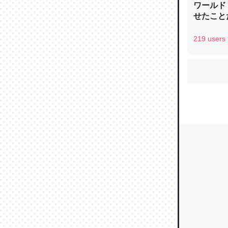
ワールド
せたこと
219 users
ウチもE
中。あと
れ見て生
─たまにL
た｜tayori
ちょうど同
きる。一
を実質1
─たまにL
た｜tayori