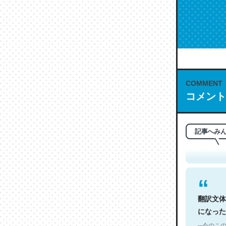
COMMENT
コメント
これは名
もお勧め。自
─今のこの
記事へみ
翻訳文体
になった
─今のこの