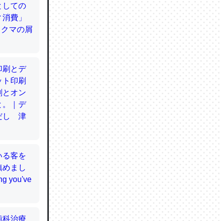
てるので
使わずキ
…。腹足