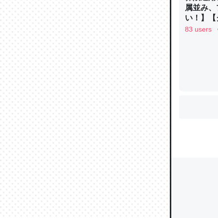
属並み、
い！】【グ
83 users
ウチもE
中。あと
れ見て生
─たまにL
た｜tayori
ちょうど同
きる。一
を実質1
─たまにL
た｜tayori