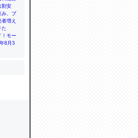
かと画策
るのでこ
的に変化し
う孝行もで
ど、それ
的に変化し