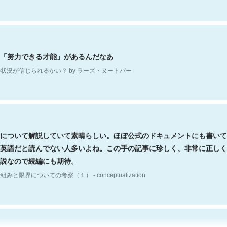
「努力できる才能」があるんだなあ
状況が信じられるかい？ by ラーズ・ヌートバー
について解説していて素晴らしい。ほぼ公式のドキュメントにも書いて
英語だと読んでない人多いよね。この手の記事に珍しく、非常に正しく
説なので続編にも期待。
組みと限界についての考察（１） - conceptualization