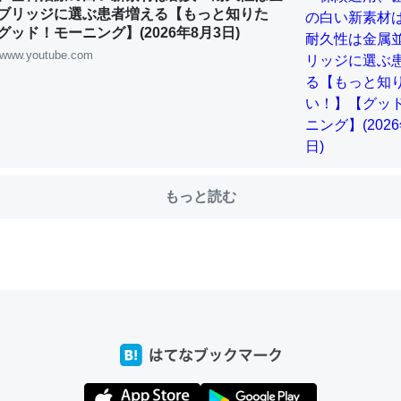
ブリッジに選ぶ患者増える【もっと知りた
ッド！モーニング】(2026年8月3日)
www.youtube.com
choを実家に置いて４年。でたまに覗いてる。ぼちぼちRingも置こう
、Googleマップで位置情報を共有してる。電池残量や充電中かが分か
きてるなって分かる。
INEするくらいだった遠方の父67歳と僕。ITツール導入でコミュニケーションが劇
ni by LIFULL介護
もっと読む
じ理由でEcho Show 8を設定中でした。PrimeとかSpotifyを支払
生で親と会える残り時間を日数にすると1週間とかの人が多いそうだけ
00倍以上に伸ばす効果があるはず……
INEするくらいだった遠方の父67歳と僕。ITツール導入でコミュニケーションが劇
ni by LIFULL介護