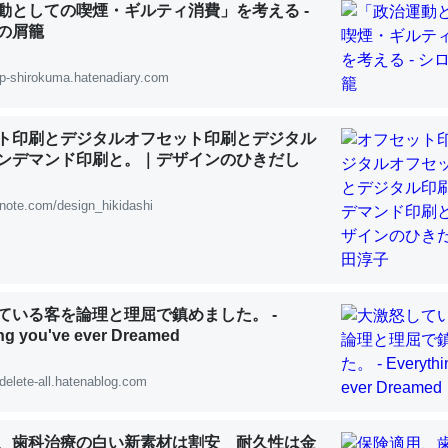
動としての喫煙・ギルティ消費」を考える -
の屑籠
p-shirokuma.hatenadiary.com
「淡水はカルシウムも酸素も不足してて両方に不利だから両方が拮抗し
ト印刷とデジタルオフセット印刷とデジタル
って面白い。海にいる鋏角類（カブトガニ・ウミグモ）はカルシウムを
ンデマンド印刷と。｜デザインのひきだし
化してる筈だが、酵素が違うのか？
 :: 【研究発表】昆虫学の大問題＝「昆虫はなぜ海にいないのか」に関する新仮説
note.com/design_hikidashi
ている客を論理と理屈で鎮めました。 -
に考えるとカルシウムを大量に使う脊椎動物と貝類は苦労してるんだな
ng you've ever Dreamed
を無くしてナメクジになったり努力してるし。
delete-all.hatenablog.com
 :: 【研究発表】昆虫学の大問題＝「昆虫はなぜ海にいないのか」に関する新仮説
、歯科治療の白い新素材は割安 耐久性は金