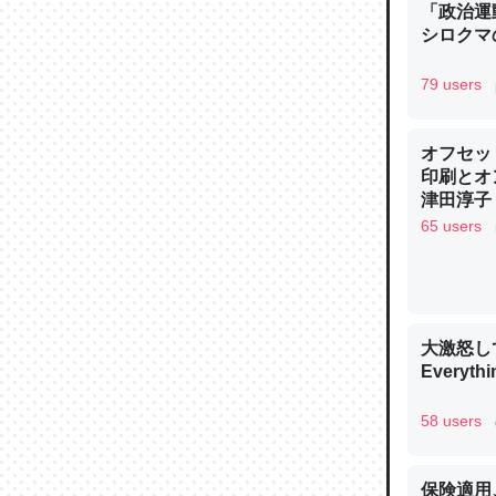
「政治運
シロクマ
79 users
論文では
オフセッ
は」とあ
印刷とオ
チンを強
津田淳子
─ニュース
65 users
大激怒し
これを元
Everythi
類だと殻
58 users
─ニュース
保険適用