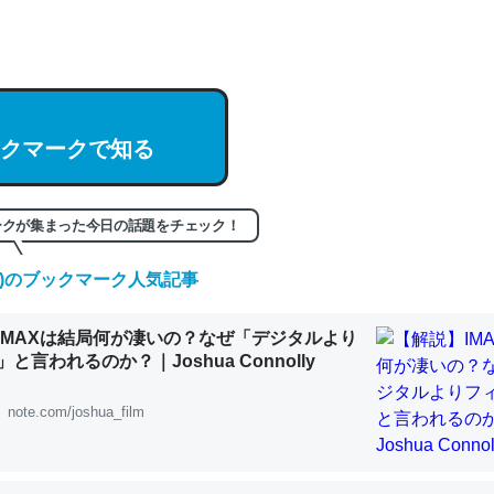
hatGPTの仕組み、特に「トークン」について解説してる記事が少ない
編来た https://isobe324649.hatenablog.com/entry/2023/03/27/
組みと限界についての考察（１） - conceptualization
クマークで知る
記事。32768トークンだと英語小説100ページ分くらい。小説でいう「
ークが集まった今日の話題をチェック！
は回収されないけど、短期記憶というには多い分量。進化すればするほ
くなりそう
(金)のブックマーク人気記事
組みと限界についての考察（１） - conceptualization
IMAXは結局何が凄いの？なぜ「デジタルより
と言われるのか？｜Joshua Connolly
note.com/joshua_film
カルシウム少ないのか。知らんかった。調べたらコオロギのカルシウム
分の1程度。
 :: 【研究発表】昆虫学の大問題＝「昆虫はなぜ海にいないのか」に関する新仮説