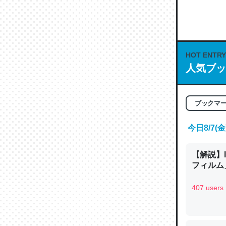
何気にC
な良記事。/続
─GPTの仕
HOT ENTRY
人気ブッ
これは良
ブックマ
の伏線」
やすく強
今日8/7
─GPTの仕
【解説】
フィルム」
407 users
昆虫って
の600
─ニュース