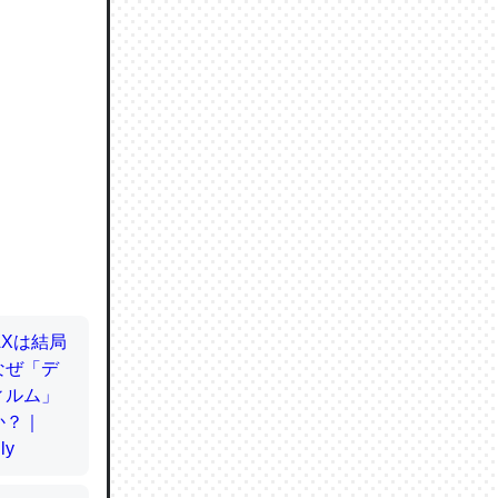
ので貴重
064121
ずっと前
ど分かり
分はエビ