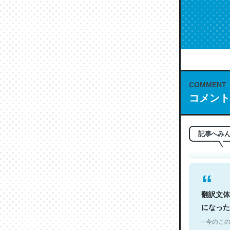
COMMENT
これは名
コメント
もお勧め。自
─今のこの
記事へみ
翻訳文体
になった
─今のこの