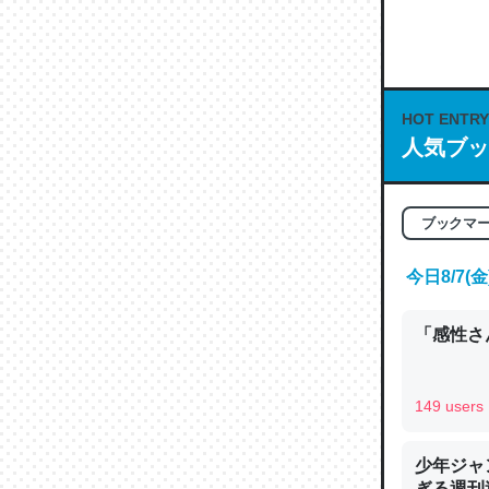
何気にC
な良記事。/続
─GPTの仕
HOT ENTRY
人気ブッ
これは良
ブックマ
の伏線」
やすく強
今日8/7
─GPTの仕
「感性さん
149 users
昆虫って
少年ジャ
の600
ぎる週刊