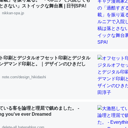
 :: 【研究発表】昆虫学の大問題＝「昆虫はなぜ海にいないのか」に関する新仮説
とさない」ストイックな舞台裏 | 日刊SPA!
nikkan-spa.jp
「淡水はカルシウムも酸素も不足してて両方に不利だから両方が拮抗し
って面白い。海にいる鋏角類（カブトガニ・ウミグモ）はカルシウムを
化してる筈だが、酵素が違うのか？
ト印刷とデジタルオフセット印刷とデジタル
 :: 【研究発表】昆虫学の大問題＝「昆虫はなぜ海にいないのか」に関する新仮説
ンデマンド印刷と。｜デザインのひきだし
note.com/design_hikidashi
に考えるとカルシウムを大量に使う脊椎動物と貝類は苦労してるんだな
を無くしてナメクジになったり努力してるし。
ている客を論理と理屈で鎮めました。 -
ng you've ever Dreamed
 :: 【研究発表】昆虫学の大問題＝「昆虫はなぜ海にいないのか」に関する新仮説
delete-all.hatenablog.com