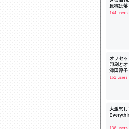
─ニュース
原稿は落
144 users
論文では
は」とあ
チンを強
オフセッ
─ニュース
印刷とオ
津田淳子
162 users
これを元
類だと殻
大激怒し
Everythi
─ニュース
138 users