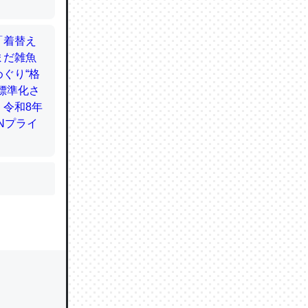
かと画策
るのでこ
的に変化し
う孝行もで
ど、それ
的に変化し