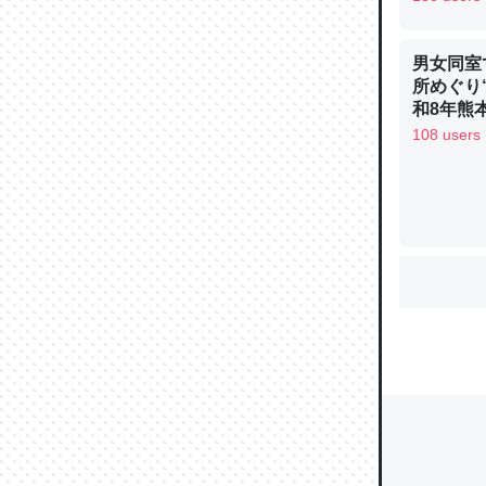
男女同室
所めぐり
ウチもE
和8年熊
中。あと
108 users
れ見て生
─たまにL
た｜tayori
ちょうど同
きる。一
を実質1
─たまにL
た｜tayori