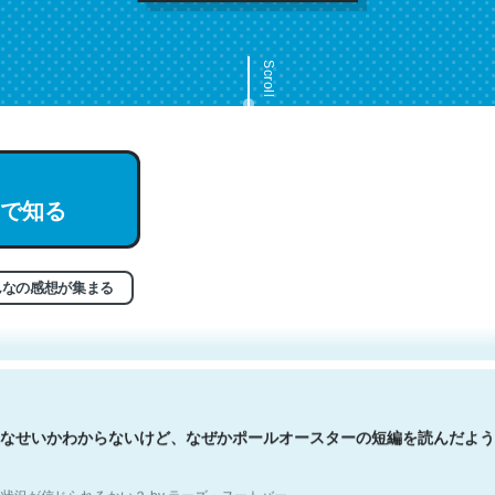
Scroll
で知る
文。彼はとてもクレバーなんだろうなと凄く思う。英語少しでも読める
分はこの流れ好き。Let’s Fucking Go. Then Covid hit. Shit.
状況が信じられるかい？ by ラーズ・ヌートバー
んなの感想が集まる
なせいかわからないけど、なぜかポールオースターの短編を読んだよう
状況が信じられるかい？ by ラーズ・ヌートバー