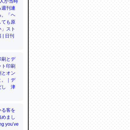
てるので
使わずキ
…。腹足