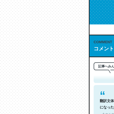
COMMENT
コメント
これは名
もお勧め。自
─今のこの
記事へみ
翻訳文体
になった
─今のこの