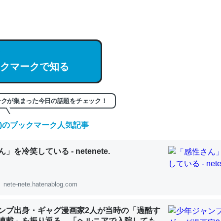
hatGPTの仕組み、特に「トークン」について解説してる記事が少ない
編来た https://isobe324649.hatenablog.com/entry/2023/03/27/
組みと限界についての考察（１） - conceptualization
クマークで知る
記事。32768トークンだと英語小説100ページ分くらい。小説でいう「
ークが集まった今日の話題をチェック！
は回収されないけど、短期記憶というには多い分量。進化すればするほ
くなりそう
(金)のブックマーク人気記事
組みと限界についての考察（１） - conceptualization
」を冷笑している - netenete.
nete-nete.hatenablog.com
カルシウム少ないのか。知らんかった。調べたらコオロギのカルシウム
ンプ出身・ギャグ漫画家2人が当時の「過酷す
分の1程度。
連載」を振り返る。「ヘルニアで入院しても