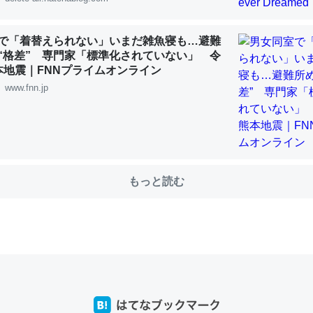
で「着替えられない」いまだ雑魚寝も…避難
“格差” 専門家「標準化されていない」 令
choを実家に置いて４年。でたまに覗いてる。ぼちぼちRingも置こう
本地震｜FNNプライムオンライン
、Googleマップで位置情報を共有してる。電池残量や充電中かが分か
www.fnn.jp
きてるなって分かる。
INEするくらいだった遠方の父67歳と僕。ITツール導入でコミュニケーションが劇
ni by LIFULL介護
もっと読む
じ理由でEcho Show 8を設定中でした。PrimeとかSpotifyを支払
生で親と会える残り時間を日数にすると1週間とかの人が多いそうだけ
00倍以上に伸ばす効果があるはず……
INEするくらいだった遠方の父67歳と僕。ITツール導入でコミュニケーションが劇
ni by LIFULL介護