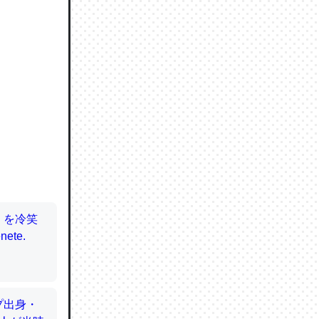
ので貴重
064121
ずっと前
ど分かり
分はエビ