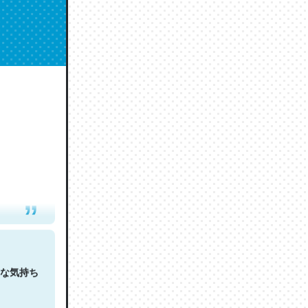
人は原文
な気持ち