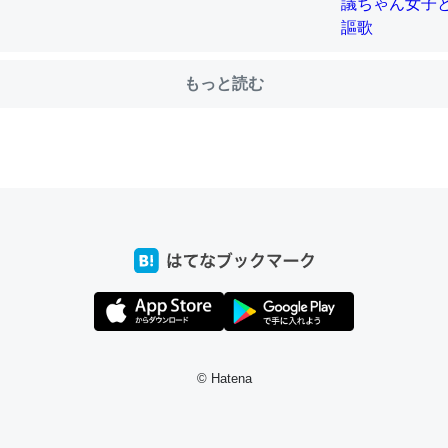
前ぐらいに祖母の家に設置した。ポケットWifiみたいなのでネット環境
もっと読む
xaしか使わないので回線代ほとんどかからないですよ。参考：
/toyoshi.hatenablog.com/entry/2019/05/15/180534
INEするくらいだった遠方の父67歳と僕。ITツール導入でコミュニケーションが劇
ni by LIFULL介護
う。/早速夕食に作った！本当にスナップえんどうが止まらなくなった
が結構効いてるので、気になる場合はにんにくだけ加熱してから加えた
ダーで代用してもいいかも。
止まらなくなる南フランス発祥の万能ソース「アイオリソース」の作り方をビストロ
© Hatena
いてみた - メシ通 | ホットペッパーグルメ