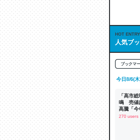
何気にC
な良記事。/続
─GPTの仕
HOT ENTRY
人気ブッ
これは良
ブックマ
の伏線」
やすく強
今日8/6
─GPTの仕
「高市総
鳴 売値
高騰「今
ン
270 users
昆虫って
の600