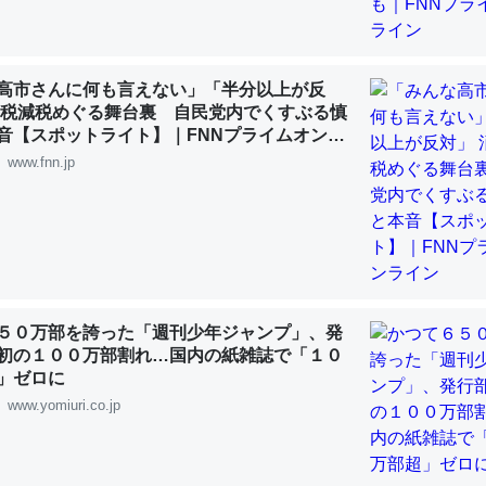
 :: 【研究発表】昆虫学の大問題＝「昆虫はなぜ海にいないのか」に関する新仮説
高市さんに何も言えない」「半分以上が反
費税減税めぐる舞台裏 自民党内でくすぶる慎
音【スポットライト】｜FNNプライムオンラ
「淡水はカルシウムも酸素も不足してて両方に不利だから両方が拮抗し
www.fnn.jp
って面白い。海にいる鋏角類（カブトガニ・ウミグモ）はカルシウムを
化してる筈だが、酵素が違うのか？
 :: 【研究発表】昆虫学の大問題＝「昆虫はなぜ海にいないのか」に関する新仮説
５０万部を誇った「週刊少年ジャンプ」、発
初の１００万部割れ…国内の紙雑誌で「１０
に考えるとカルシウムを大量に使う脊椎動物と貝類は苦労してるんだな
」ゼロに
を無くしてナメクジになったり努力してるし。
www.yomiuri.co.jp
 :: 【研究発表】昆虫学の大問題＝「昆虫はなぜ海にいないのか」に関する新仮説