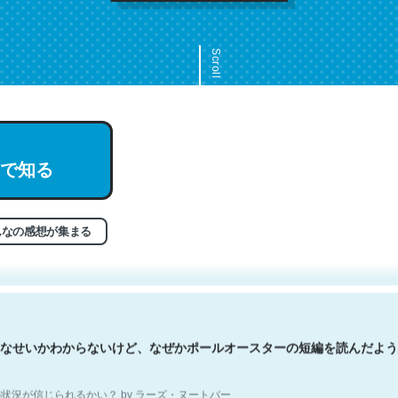
Scroll
文。彼はとてもクレバーなんだろうなと凄く思う。英語少しでも読める
で知る
分はこの流れ好き。Let’s Fucking Go. Then Covid hit. Shit.
状況が信じられるかい？ by ラーズ・ヌートバー
んなの感想が集まる
なせいかわからないけど、なぜかポールオースターの短編を読んだよう
状況が信じられるかい？ by ラーズ・ヌートバー