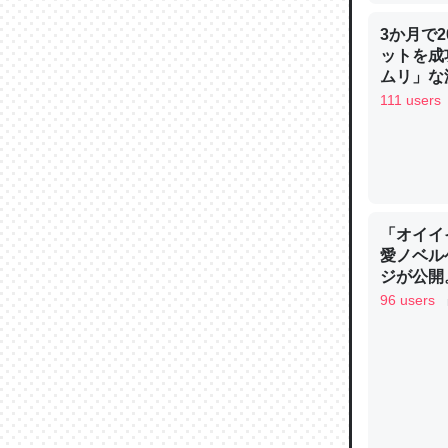
3か月で
ットを成
ウチもE
ムリ」な減
中。あと
111 users
れ見て生
─たまにL
た｜tayori
「オイイ
愛ノベル
ジが公開
ちょうど同
黒微笑の
96 users
謳歌
きる。一
を実質1
─たまにL
た｜tayori