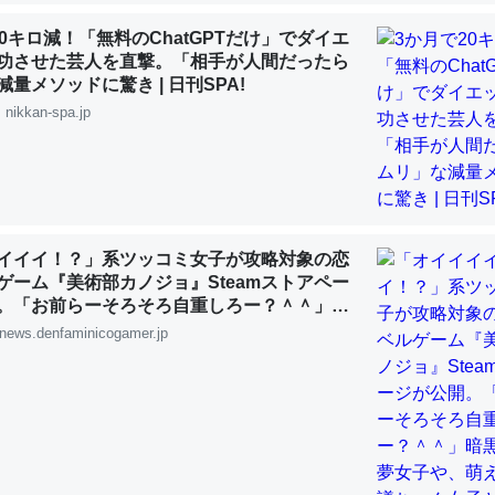
20キロ減！「無料のChatGPTだけ」でダイエ
功させた芸人を直撃。「相手が人間だったら
choを実家に置いて４年。でたまに覗いてる。ぼちぼちRingも置こう
量メソッドに驚き | 日刊SPA!
、Googleマップで位置情報を共有してる。電池残量や充電中かが分か
nikkan-spa.jp
きてるなって分かる。
INEするくらいだった遠方の父67歳と僕。ITツール導入でコミュニケーションが劇
ni by LIFULL介護
イイイ！？」系ツッコミ女子が攻略対象の恋
ゲーム『美術部カノジョ』Steamストアペー
。「お前らーそろそろ自重しろー？＾＾」暗
じ理由でEcho Show 8を設定中でした。PrimeとかSpotifyを支払
夢女子や、萌え声不思議ちゃん女子と青春を
news.denfaminicogamer.jp
生で親と会える残り時間を日数にすると1週間とかの人が多いそうだけ
00倍以上に伸ばす効果があるはず……
INEするくらいだった遠方の父67歳と僕。ITツール導入でコミュニケーションが劇
ni by LIFULL介護