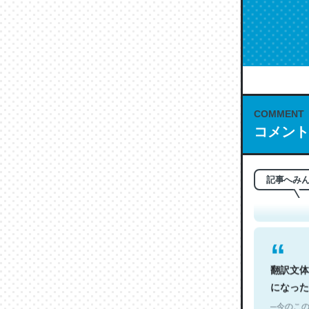
COMMENT
これは名
コメント
もお勧め。自
─今のこの
記事へみ
翻訳文体
になった
─今のこの