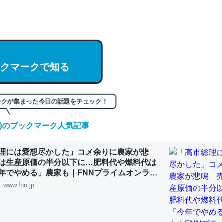
hatGPTの仕組み、特に「トークン」について解説してる記事が少ない
編来た https://isobe324649.hatenablog.com/entry/2023/03/27/
組みと限界についての考察（１） - conceptualization
クマークで知る
記事。32768トークンだと英語小説100ページ分くらい。小説でいう「
ークが集まった今日の話題をチェック！
は回収されないけど、短期記憶というには多い分量。進化すればするほ
くなりそう
(木)のブックマーク人気記事
組みと限界についての考察（１） - conceptualization
理には愛想尽かした」コメ余りに農家が悲
は生産原価の半分以下に…肥料代や燃料代は
年でやめる」農家も｜FNNプライムオンライ
www.fnn.jp
カルシウム少ないのか。知らんかった。調べたらコオロギのカルシウム
分の1程度。