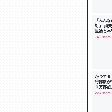
─ニュース
「みんな
対」 消
重論と本
論文では
イン
147 users
は」とあ
チンを強
─ニュース
かつて６
行部数が
これを元
０万部超
類だと殻
226 users
─ニュース