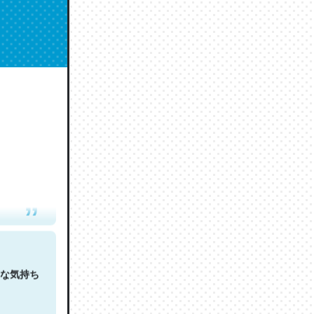
人は原文
な気持ち