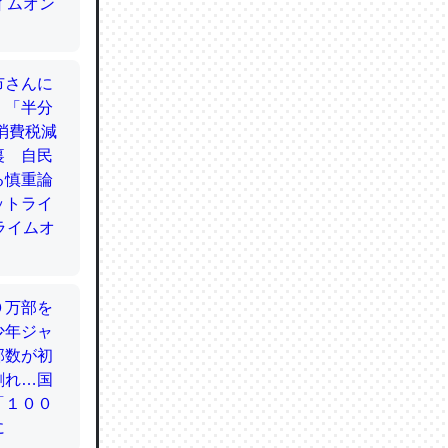
てるので
使わずキ
…。腹足