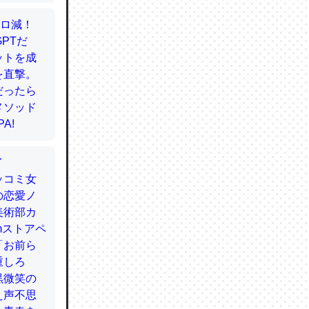
かと画策
るのでこ
的に変化し
う孝行もで
ど、それ
的に変化し