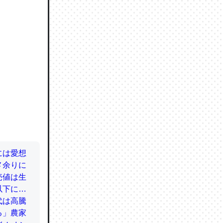
ので貴重
064121
ずっと前
ど分かり
分はエビ