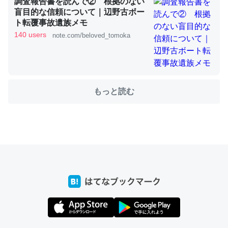
調査報告書を読んで② 根拠のない
盲目的な信頼について｜辺野古ボー
ト転覆事故遺族メモ
ちょうど同じ理由でEcho Show 8を設定中でした。Prime
140 users
note.com/beloved_tomoka
とかSpotifyを支払う孝行もできる。一生で親と会える残
り時間を日数にすると1週間とかの人が多いそうだけど、
それを実質100倍以上に伸ばす効果があるはず……
─たまにLINEするくらいだった遠方の父67歳と僕。ITツール導入で
もっと読む
コミュニケーションが劇的に変化した｜tayorini by LIFULL介護
私も3年前ぐらいに祖母の家に設置した。ポケットWifiみ
たいなのでネット環境作ったけどAlexaしか使わないので
回線代ほとんどかからないですよ。参考：
https://toyoshi.hatenablog.com/entry/2019/05/15/1805
34
─たまにLINEするくらいだった遠方の父67歳と僕。ITツール導入で