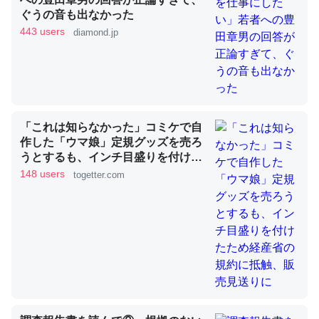
ぐうの音も出なかった
443 users
diamond.jp
これを元に考えるとカルシウムを大量に使う脊椎動物と貝
類は苦労してるんだな…。腹足類だと殻を無くしてナメク
ジになったり努力してるし。
─ニュース :: 【研究発表】昆虫学の大問題＝「昆虫はなぜ海にいな
いのか」に関する新仮説
「これは知らなかった」コミケで自
作した「ウマ娘」定規グッズを売ろ
うとするも、インチ目盛りを付けた
ため経産省の規約に抵触、販売見送
148 users
togetter.com
りに
ウチもEchoを実家に置いて４年。でたまに覗いてる。ぼ
ちぼちRingも置こうかと画策中。あと、Googleマップで
位置情報を共有してる。電池残量や充電中かが分かるので
これ見て生きてるなって分かる。
─たまにLINEするくらいだった遠方の父67歳と僕。ITツール導入で
コミュニケーションが劇的に変化した｜tayorini by LIFULL介護