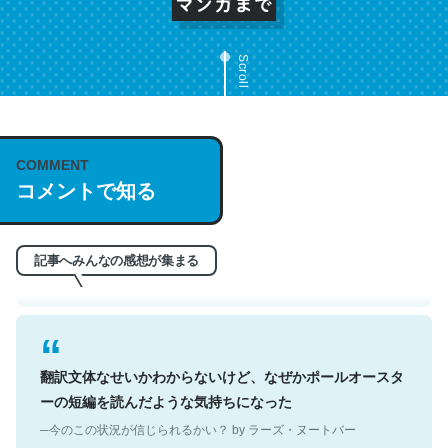
Scroll
これは名文。彼はとてもクレバーなんだろうなと凄く思
COMMENT
う。英語少しでも読める人は原文もお勧め。自分はこの流
コメントで知る
れ好き。Let’s Fucking Go. Then Covid hit. Shit.
─今のこの状況が信じられるかい？ by ラーズ・ヌートバー
記事へみんなの感想が集まる
翻訳文体なせいかわからないけど、なぜかポールオースタ
ーの短編を読んだような気持ちになった
─今のこの状況が信じられるかい？ by ラーズ・ヌートバー