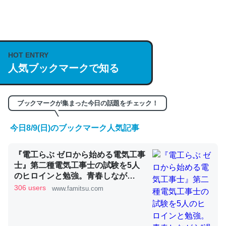
何気にChatGPTの仕組み、特に「トークン」について解
説してる記事が少ないので貴重な良記事。/続編来た
https://isobe324649.hatenablog.com/entry/2023/03/27
HOT ENTRY
/064121
人気ブックマークで知る
─GPTの仕組みと限界についての考察（１） - conceptualization
ブックマークが集まった今日の話題をチェック！
今日8/9(日)のブックマーク人気記事
これは良記事。32768トークンだと英語小説100ページ分
くらい。小説でいう「ずっと前の伏線」は回収されないけ
『電工らぶ ゼロから始める電気工事
ど、短期記憶というには多い分量。進化すればするほど分
士』第二種電気工事士の試験を5人
かりやすく強くなりそう
のヒロインと勉強。青春しなが
ら“過去問1000問”や“本番形式CBT
306 users
www.famitsu.com
─GPTの仕組みと限界についての考察（１） - conceptualization
模擬試験”で本格的に学べるノベル
ゲーム | ゲーム・エンタメ最新情報
のファミ通.com