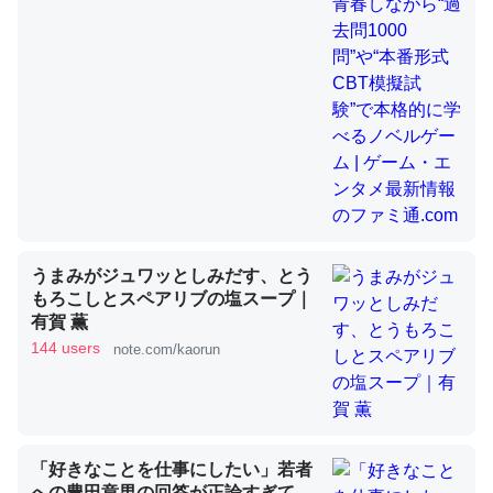
昆虫ってカルシウム少ないのか。知らんかった。調べたら
コオロギのカルシウム分はエビの600分の1程度。
─ニュース :: 【研究発表】昆虫学の大問題＝「昆虫はなぜ海にいな
いのか」に関する新仮説
論文では「淡水はカルシウムも酸素も不足してて両方に不
うまみがジュワッとしみだす、とう
もろこしとスペアリブの塩スープ｜
利だから両方が拮抗してるのでは」とあって面白い。海に
有賀 薫
いる鋏角類（カブトガニ・ウミグモ）はカルシウムを使わ
144 users
note.com/kaorun
ずキチンを強化してる筈だが、酵素が違うのか？
─ニュース :: 【研究発表】昆虫学の大問題＝「昆虫はなぜ海にいな
いのか」に関する新仮説
「好きなことを仕事にしたい」若者
への豊田章男の回答が正論すぎて、