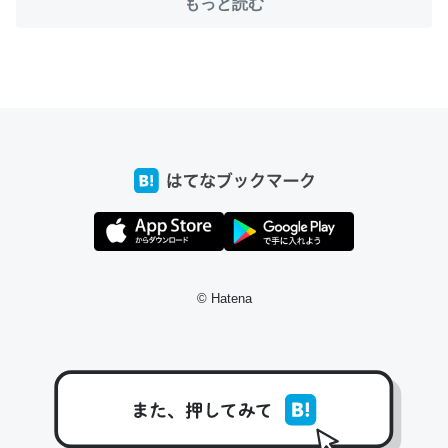
もっと読む
ちょうど同じ理由でEcho Show 8を設定中でした。Prime
とかSpotifyを支払う孝行もできる。一生で親と会える残
り時間を日数にすると1週間とかの人が多いそうだけど、
それを実質100倍以上に伸ばす効果があるはず……
─たまにLINEするくらいだった遠方の父67歳と僕。ITツール導入で
コミュニケーションが劇的に変化した｜tayorini by LIFULL介護
© Hatena
私も3年前ぐらいに祖母の家に設置した。ポケットWifiみ
たいなのでネット環境作ったけどAlexaしか使わないので
回線代ほとんどかからないですよ。参考：
https://toyoshi.hatenablog.com/entry/2019/05/15/1805
34
─たまにLINEするくらいだった遠方の父67歳と僕。ITツール導入で