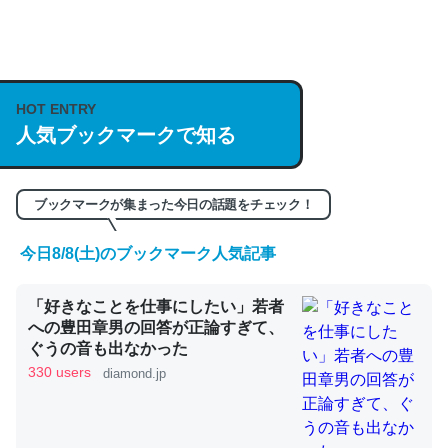
何気にChatGPTの仕組み、特に「トークン」について解
説してる記事が少ないので貴重な良記事。/続編来た
https://isobe324649.hatenablog.com/entry/2023/03/27
HOT ENTRY
/064121
人気ブックマークで知る
─GPTの仕組みと限界についての考察（１） - conceptualization
ブックマークが集まった今日の話題をチェック！
今日8/8(土)のブックマーク人気記事
これは良記事。32768トークンだと英語小説100ページ分
くらい。小説でいう「ずっと前の伏線」は回収されないけ
「好きなことを仕事にしたい」若者
ど、短期記憶というには多い分量。進化すればするほど分
への豊田章男の回答が正論すぎて、
かりやすく強くなりそう
ぐうの音も出なかった
330 users
diamond.jp
─GPTの仕組みと限界についての考察（１） - conceptualization