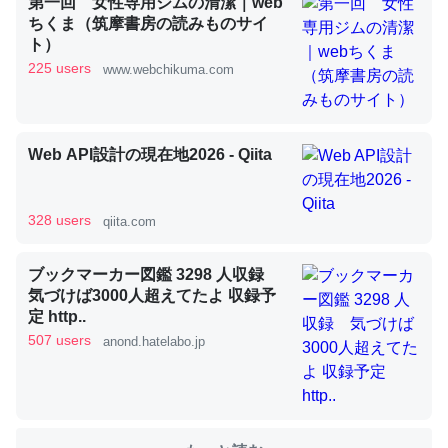
第一回 女性専用ジムの清潔｜web
ちくま（筑摩書房の読みものサイ
ト）
これを元に考えるとカルシウムを大量に使う脊椎動物と貝
225 users
www.webchikuma.com
類は苦労してるんだな…。腹足類だと殻を無くしてナメク
ジになったり努力してるし。
─ニュース :: 【研究発表】昆虫学の大問題＝「昆虫はなぜ海にいな
いのか」に関する新仮説
Web API設計の現在地2026 - Qiita
328 users
qiita.com
ウチもEchoを実家に置いて４年。でたまに覗いてる。ぼ
ブックマーカー図鑑 3298 人収録
ちぼちRingも置こうかと画策中。あと、Googleマップで
気づけば3000人超えてたよ 収録予
定 http..
位置情報を共有してる。電池残量や充電中かが分かるので
507 users
anond.hatelabo.jp
これ見て生きてるなって分かる。
─たまにLINEするくらいだった遠方の父67歳と僕。ITツール導入で
コミュニケーションが劇的に変化した｜tayorini by LIFULL介護