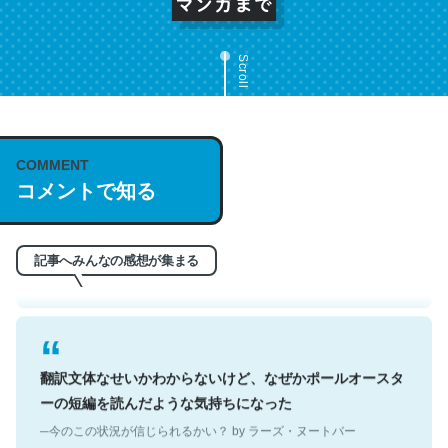
Scroll
これは名文。彼はとてもクレバーなんだろうなと凄く思
COMMENT
う。英語少しでも読める人は原文もお勧め。自分はこの流
コメントで知る
れ好き。Let’s Fucking Go. Then Covid hit. Shit.
─今のこの状況が信じられるかい？ by ラーズ・ヌートバー
記事へみんなの感想が集まる
翻訳文体なせいかわからないけど、なぜかポールオースタ
ーの短編を読んだような気持ちになった
─今のこの状況が信じられるかい？ by ラーズ・ヌートバー