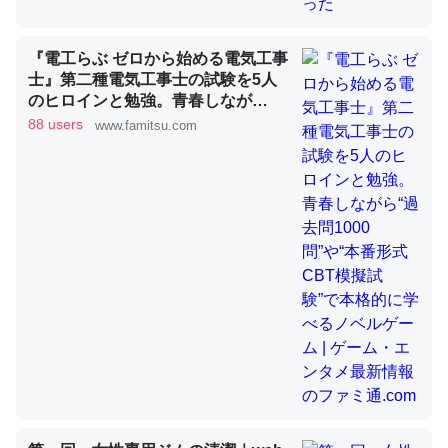
昆虫ってカルシウム少ないのか。知らんかった。調べたら
『電工らぶ ゼロから始める電気工事
コオロギのカルシウム分はエビの600分の1程度。
士』第二種電気工事士の試験を5人
のヒロインと勉強。青春しなが
─ニュース :: 【研究発表】昆虫学の大問題＝「昆虫はなぜ海にいな
ら“過去問1000問”や“本番形式CBT
いのか」に関する新仮説
88 users
www.famitsu.com
模擬試験”で本格的に学べるノベル
ゲーム | ゲーム・エンタメ最新情報
のファミ通.com
論文では「淡水はカルシウムも酸素も不足してて両方に不
利だから両方が拮抗してるのでは」とあって面白い。海に
いる鋏角類（カブトガニ・ウミグモ）はカルシウムを使わ
ずキチンを強化してる筈だが、酵素が違うのか？
─ニュース :: 【研究発表】昆虫学の大問題＝「昆虫はなぜ海にいな
いのか」に関する新仮説