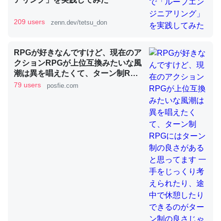
209 users
zenn.dev/tetsu_don
昆虫ってカルシウム少ないのか。知らんかった。調べたら
コオロギのカルシウム分はエビの600分の1程度。
RPGが好きなんですけど、現在のア
─ニュース :: 【研究発表】昆虫学の大問題＝「昆虫はなぜ海にいな
いのか」に関する新仮説
クションRPGが上位互換みたいな風
潮は異を唱えたくて、ターン制RPG
にはターン制の良さがあると思って
79 users
posfie.com
ます 一手をじっくり考えられたり、
途中で休憩したりできるのがターン
制の良さじゃないですか もっとター
論文では「淡水はカルシウムも酸素も不足してて両方に不
ン制を煮詰めて欲しい→「既出だと
思うがここはオクトパストラベラー
利だから両方が拮抗してるのでは」とあって面白い。海に
を推したい(´・ω・｀)」
いる鋏角類（カブトガニ・ウミグモ）はカルシウムを使わ
ずキチンを強化してる筈だが、酵素が違うのか？
─ニュース :: 【研究発表】昆虫学の大問題＝「昆虫はなぜ海にいな
いのか」に関する新仮説