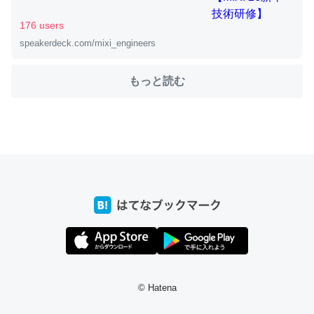
176 users
speakerdeck.com/mixi_engineers
ちょうど同じ理由でEcho Show 8を設定中でした。Prime
とかSpotifyを支払う孝行もできる。一生で親と会える残
もっと読む
り時間を日数にすると1週間とかの人が多いそうだけど、
それを実質100倍以上に伸ばす効果があるはず……
─たまにLINEするくらいだった遠方の父67歳と僕。ITツール導入で
コミュニケーションが劇的に変化した｜tayorini by LIFULL介護
私も3年前ぐらいに祖母の家に設置した。ポケットWifiみ
たいなのでネット環境作ったけどAlexaしか使わないので
回線代ほとんどかからないですよ。参考：
https://toyoshi.hatenablog.com/entry/2019/05/15/1805
© Hatena
34
─たまにLINEするくらいだった遠方の父67歳と僕。ITツール導入で