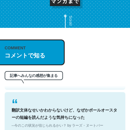
Scroll
これは名文。彼はとてもクレバーなんだろうなと凄く思
COMMENT
コメントで知る
う。英語少しでも読める人は原文もお勧め。自分はこの流
れ好き。Let’s Fucking Go. Then Covid hit. Shit.
─今のこの状況が信じられるかい？ by ラーズ・ヌートバー
記事へみんなの感想が集まる
翻訳文体なせいかわからないけど、なぜかポールオースタ
ーの短編を読んだような気持ちになった
─今のこの状況が信じられるかい？ by ラーズ・ヌートバー