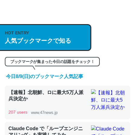
何気にChatGPTの仕組み、特に「トークン」について解
説してる記事が少ないので貴重な良記事。/続編来た
https://isobe324649.hatenablog.com/entry/2023/03/27
HOT ENTRY
/064121
人気ブックマークで知る
─GPTの仕組みと限界についての考察（１） - conceptualization
ブックマークが集まった今日の話題をチェック！
今日8/9(日)のブックマーク人気記事
これは良記事。32768トークンだと英語小説100ページ分
くらい。小説でいう「ずっと前の伏線」は回収されないけ
【速報】北朝鮮、ロに最大5万人派
ど、短期記憶というには多い分量。進化すればするほど分
兵決定か
かりやすく強くなりそう
207 users
www.47news.jp
─GPTの仕組みと限界についての考察（１） - conceptualization
Claude Code で「ループエンジニ
アリング」を実践してみた