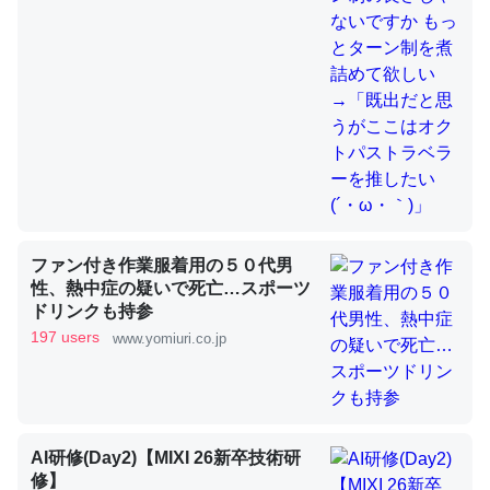
これを元に考えるとカルシウムを大量に使う脊椎動物と貝
類は苦労してるんだな…。腹足類だと殻を無くしてナメク
ジになったり努力してるし。
─ニュース :: 【研究発表】昆虫学の大問題＝「昆虫はなぜ海にいな
いのか」に関する新仮説
ファン付き作業服着用の５０代男
性、熱中症の疑いで死亡…スポーツ
ウチもEchoを実家に置いて４年。でたまに覗いてる。ぼ
ドリンクも持参
ちぼちRingも置こうかと画策中。あと、Googleマップで
197 users
www.yomiuri.co.jp
位置情報を共有してる。電池残量や充電中かが分かるので
これ見て生きてるなって分かる。
─たまにLINEするくらいだった遠方の父67歳と僕。ITツール導入で
コミュニケーションが劇的に変化した｜tayorini by LIFULL介護
AI研修(Day2)【MIXI 26新卒技術研
修】