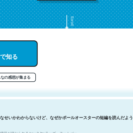
Scroll
で知る
文。彼はとてもクレバーなんだろうなと凄く思う。英語少しでも読める
分はこの流れ好き。Let’s Fucking Go. Then Covid hit. Shit.
状況が信じられるかい？ by ラーズ・ヌートバー
んなの感想が集まる
なせいかわからないけど、なぜかポールオースターの短編を読んだよう
状況が信じられるかい？ by ラーズ・ヌートバー