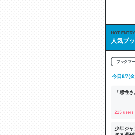
何気にC
な良記事。/続
─GPTの仕
HOT ENTRY
人気ブッ
これは良
ブックマ
の伏線」
やすく強
今日8/7
─GPTの仕
「感性さん
215 users
昆虫って
少年ジャ
の600
ぎる週刊