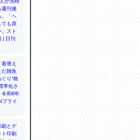
てるので
使わずキ
…。腹足