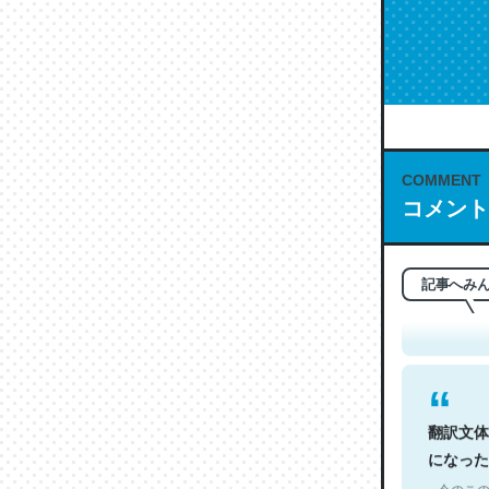
COMMENT
コメント
これは名
もお勧め。自
─今のこの
記事へみ
翻訳文体
になった
─今のこの