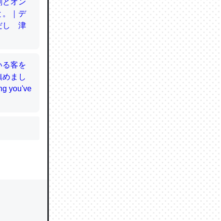
かと画策
るのでこ
的に変化し
う孝行もで
ど、それ
的に変化し