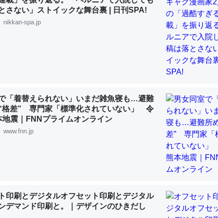
 :: 【研究発表】昆虫学の大問題＝「昆虫はなぜ海にいないのか」に関する新仮説
とさない」ストイックな舞台裏 | 日刊SPA!
nikkan-spa.jp
「淡水はカルシウムも酸素も不足してて両方に不利だから両方が拮抗し
って面白い。海にいる鋏角類（カブトガニ・ウミグモ）はカルシウムを
化してる筈だが、酵素が違うのか？
で「着替えられない」いまだ雑魚寝も…避難
 :: 【研究発表】昆虫学の大問題＝「昆虫はなぜ海にいないのか」に関する新仮説
“格差” 専門家「標準化されていない」 令
本地震｜FNNプライムオンライン
www.fnn.jp
に考えるとカルシウムを大量に使う脊椎動物と貝類は苦労してるんだな
を無くしてナメクジになったり努力してるし。
 :: 【研究発表】昆虫学の大問題＝「昆虫はなぜ海にいないのか」に関する新仮説
ト印刷とデジタルオフセット印刷とデジタル
ンデマンド印刷と。｜デザインのひきだし