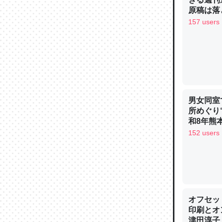
─ニュース
原稿は落
157 users
論文では
は」とあ
チンを強
男女同室
─ニュース
所めぐり
和8年熊
152 users
これを元
類だと殻
─ニュース
オフセッ
印刷とオ
津田淳子