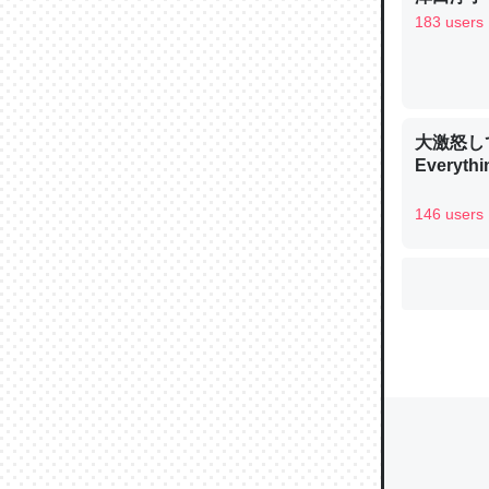
183 users
ウチもE
中。あと
れ見て生
大激怒し
Everythi
─たまにL
た｜tayori
146 users
ちょうど同
きる。一
を実質1
─たまにL
た｜tayori