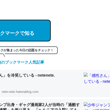
hatGPTの仕組み、特に「トークン」について解説してる記事が少ない
編来た https://isobe324649.hatenablog.com/entry/2023/03/27/
組みと限界についての考察（１） - conceptualization
クマークで知る
記事。32768トークンだと英語小説100ページ分くらい。小説でいう「
ークが集まった今日の話題をチェック！
は回収されないけど、短期記憶というには多い分量。進化すればするほ
くなりそう
(金)のブックマーク人気記事
組みと限界についての考察（１） - conceptualization
」を冷笑している - netenete.
nete-nete.hatenablog.com
カルシウム少ないのか。知らんかった。調べたらコオロギのカルシウム
ンプ出身・ギャグ漫画家2人が当時の「過酷す
分の1程度。
連載」を振り返る。「ヘルニアで入院しても