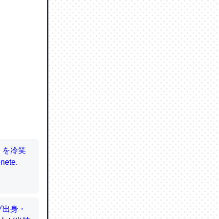
ので貴重
064121
ずっと前
ど分かり
分はエビ