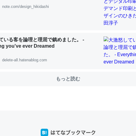
note.com/design_hikidashi
choを実家に置いて４年。でたまに覗いてる。ぼちぼちRingも置こう
、Googleマップで位置情報を共有してる。電池残量や充電中かが分か
きてるなって分かる。
ている客を論理と理屈で鎮めました。 -
ng you've ever Dreamed
INEするくらいだった遠方の父67歳と僕。ITツール導入でコミュニケーションが劇
ni by LIFULL介護
delete-all.hatenablog.com
もっと読む
じ理由でEcho Show 8を設定中でした。PrimeとかSpotifyを支払
生で親と会える残り時間を日数にすると1週間とかの人が多いそうだけ
00倍以上に伸ばす効果があるはず……
INEするくらいだった遠方の父67歳と僕。ITツール導入でコミュニケーションが劇
ni by LIFULL介護