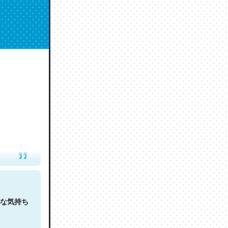
人は原文
な気持ち