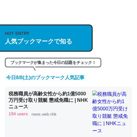
何気にChatGPTの仕組み、特に「トークン」について解
説してる記事が少ないので貴重な良記事。/続編来た
https://isobe324649.hatenablog.com/entry/2023/03/27
HOT ENTRY
人気ブックマークで知る
/064121
─GPTの仕組みと限界についての考察（１） - conceptualization
ブックマークが集まった今日の話題をチェック！
今日8/8(土)のブックマーク人気記事
これは良記事。32768トークンだと英語小説100ページ分
税務職員が高齢女性から約1億5000
くらい。小説でいう「ずっと前の伏線」は回収されないけ
万円受け取り競艇 懲戒免職に | NHK
ど、短期記憶というには多い分量。進化すればするほど分
ニュース
かりやすく強くなりそう
194 users
news.web.nhk
─GPTの仕組みと限界についての考察（１） - conceptualization