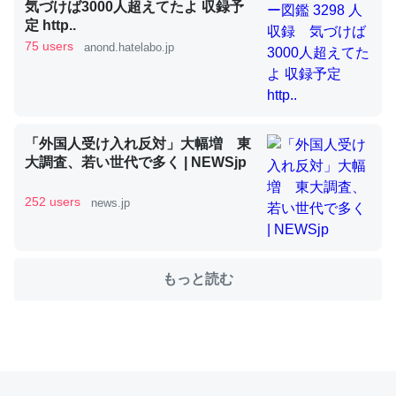
気づけば3000人超えてたよ 収録予
定 http..
75 users
anond.hatelabo.jp
これを元に考えるとカルシウムを大量に使う脊椎動物と貝
類は苦労してるんだな…。腹足類だと殻を無くしてナメク
ジになったり努力してるし。
─ニュース :: 【研究発表】昆虫学の大問題＝「昆虫はなぜ海にいな
いのか」に関する新仮説
「外国人受け入れ反対」大幅増 東
大調査、若い世代で多く | NEWSjp
252 users
news.jp
ウチもEchoを実家に置いて４年。でたまに覗いてる。ぼ
ちぼちRingも置こうかと画策中。あと、Googleマップで
もっと読む
位置情報を共有してる。電池残量や充電中かが分かるので
これ見て生きてるなって分かる。
─たまにLINEするくらいだった遠方の父67歳と僕。ITツール導入で
コミュニケーションが劇的に変化した｜tayorini by LIFULL介護