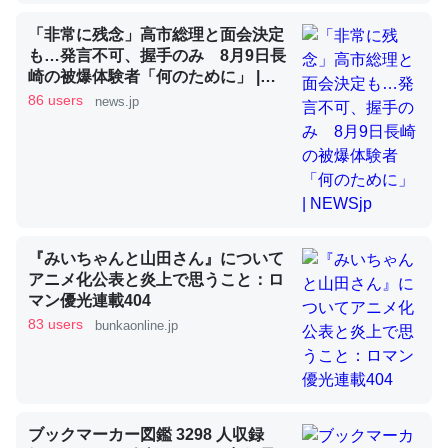
「非常に残念」高市総理と面会決定
も…発言不可、握手のみ 8月9日長
昆虫ってカルシウム少ないのか。知らんかった。調べたら
崎の被爆体験者「何のために」 |
コオロギのカルシウム分はエビの600分の1程度。
NEWSjp
86 users
news.jp
─ニュース :: 【研究発表】昆虫学の大問題＝「昆虫はなぜ海にいな
いのか」に関する新仮説
『みいちゃんと山田さん』について
論文では「淡水はカルシウムも酸素も不足してて両方に不
アニメ化公表と炎上で思うこと：ロ
利だから両方が拮抗してるのでは」とあって面白い。海に
マン優光連載404
いる鋏角類（カブトガニ・ウミグモ）はカルシウムを使わ
83 users
bunkaonline.jp
ずキチンを強化してる筈だが、酵素が違うのか？
─ニュース :: 【研究発表】昆虫学の大問題＝「昆虫はなぜ海にいな
いのか」に関する新仮説
ブックマーカー図鑑 3298 人収録