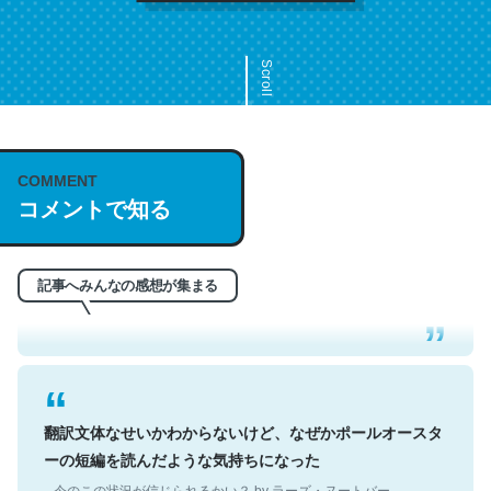
Scroll
COMMENT
これは名文。彼はとてもクレバーなんだろうなと凄く思
コメントで知る
う。英語少しでも読める人は原文もお勧め。自分はこの流
れ好き。Let’s Fucking Go. Then Covid hit. Shit.
─今のこの状況が信じられるかい？ by ラーズ・ヌートバー
記事へみんなの感想が集まる
翻訳文体なせいかわからないけど、なぜかポールオースタ
ーの短編を読んだような気持ちになった
─今のこの状況が信じられるかい？ by ラーズ・ヌートバー