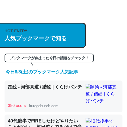
何気にChatGPTの仕組み、特に「トークン」について解
説してる記事が少ないので貴重な良記事。/続編来た
https://isobe324649.hatenablog.com/entry/2023/03/27
HOT ENTRY
人気ブックマークで知る
/064121
─GPTの仕組みと限界についての考察（１） - conceptualization
ブックマークが集まった今日の話題をチェック！
今日8/8(土)のブックマーク人気記事
これは良記事。32768トークンだと英語小説100ページ分
踏絵 - 河部真道 / 踏絵 | くらげバンチ
くらい。小説でいう「ずっと前の伏線」は回収されないけ
ど、短期記憶というには多い分量。進化すればするほど分
かりやすく強くなりそう
380 users
kuragebunch.com
─GPTの仕組みと限界についての考察（１） - conceptualization
40代後半でFIREしたけどやりたい
ことがない。 毎日遊んでるだけで楽