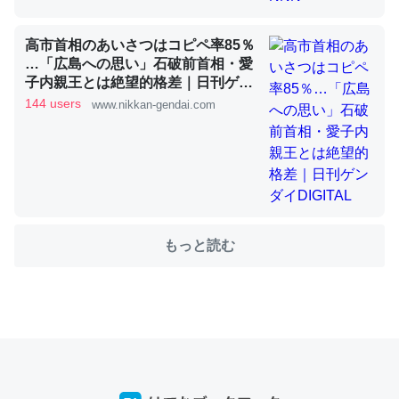
高市首相のあいさつはコピペ率85％
これを元に考えるとカルシウムを大量に使う脊椎動物と貝
…「広島への思い」石破前首相・愛
類は苦労してるんだな…。腹足類だと殻を無くしてナメク
子内親王とは絶望的格差｜日刊ゲン
ダイDIGITAL
ジになったり努力してるし。
144 users
www.nikkan-gendai.com
─ニュース :: 【研究発表】昆虫学の大問題＝「昆虫はなぜ海にいな
いのか」に関する新仮説
もっと読む
ウチもEchoを実家に置いて４年。でたまに覗いてる。ぼ
ちぼちRingも置こうかと画策中。あと、Googleマップで
位置情報を共有してる。電池残量や充電中かが分かるので
これ見て生きてるなって分かる。
─たまにLINEするくらいだった遠方の父67歳と僕。ITツール導入で
コミュニケーションが劇的に変化した｜tayorini by LIFULL介護