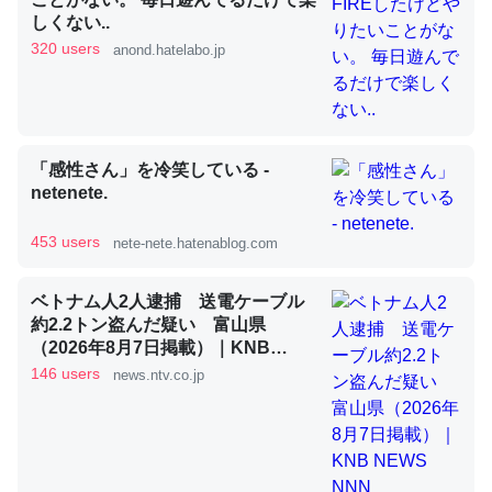
しくない..
320 users
anond.hatelabo.jp
昆虫ってカルシウム少ないのか。知らんかった。調べたら
コオロギのカルシウム分はエビの600分の1程度。
─ニュース :: 【研究発表】昆虫学の大問題＝「昆虫はなぜ海にいな
いのか」に関する新仮説
「感性さん」を冷笑している -
netenete.
453 users
nete-nete.hatenablog.com
論文では「淡水はカルシウムも酸素も不足してて両方に不
ベトナム人2人逮捕 送電ケーブル
利だから両方が拮抗してるのでは」とあって面白い。海に
約2.2トン盗んだ疑い 富山県
（2026年8月7日掲載）｜KNB
いる鋏角類（カブトガニ・ウミグモ）はカルシウムを使わ
NEWS NNN
146 users
news.ntv.co.jp
ずキチンを強化してる筈だが、酵素が違うのか？
─ニュース :: 【研究発表】昆虫学の大問題＝「昆虫はなぜ海にいな
いのか」に関する新仮説