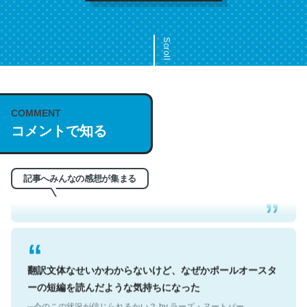
Scroll
COMMENT
これは名文。彼はとてもクレバーなんだろうなと凄く思
コメントで知る
う。英語少しでも読める人は原文もお勧め。自分はこの流
れ好き。Let’s Fucking Go. Then Covid hit. Shit.
─今のこの状況が信じられるかい？ by ラーズ・ヌートバー
記事へみんなの感想が集まる
翻訳文体なせいかわからないけど、なぜかポールオースタ
ーの短編を読んだような気持ちになった
─今のこの状況が信じられるかい？ by ラーズ・ヌートバー