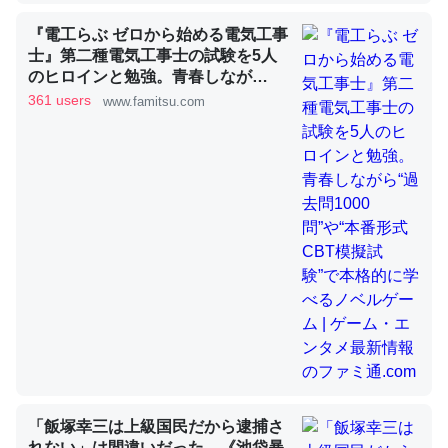
『電工らぶ ゼロから始める電気工事
士』第二種電気工事士の試験を5人
これを元に考えるとカルシウムを大量に使う脊椎動物と貝
のヒロインと勉強。青春しなが
類は苦労してるんだな…。腹足類だと殻を無くしてナメク
ら“過去問1000問”や“本番形式CBT
361 users
www.famitsu.com
ジになったり努力してるし。
模擬試験”で本格的に学べるノベル
ゲーム | ゲーム・エンタメ最新情報
─ニュース :: 【研究発表】昆虫学の大問題＝「昆虫はなぜ海にいな
いのか」に関する新仮説
のファミ通.com
ウチもEchoを実家に置いて４年。でたまに覗いてる。ぼ
ちぼちRingも置こうかと画策中。あと、Googleマップで
位置情報を共有してる。電池残量や充電中かが分かるので
これ見て生きてるなって分かる。
─たまにLINEするくらいだった遠方の父67歳と僕。ITツール導入で
コミュニケーションが劇的に変化した｜tayorini by LIFULL介護
「飯塚幸三は上級国民だから逮捕さ
れない」は間違いだった…《池袋暴