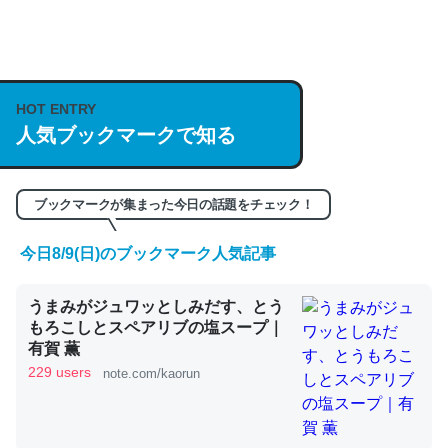
何気にChatGPTの仕組み、特に「トークン」について解
説してる記事が少ないので貴重な良記事。/続編来た
https://isobe324649.hatenablog.com/entry/2023/03/27
HOT ENTRY
/064121
人気ブックマークで知る
─GPTの仕組みと限界についての考察（１） - conceptualization
ブックマークが集まった今日の話題をチェック！
今日8/9(日)のブックマーク人気記事
これは良記事。32768トークンだと英語小説100ページ分
うまみがジュワッとしみだす、とう
くらい。小説でいう「ずっと前の伏線」は回収されないけ
もろこしとスペアリブの塩スープ｜
ど、短期記憶というには多い分量。進化すればするほど分
有賀 薫
かりやすく強くなりそう
229 users
note.com/kaorun
─GPTの仕組みと限界についての考察（１） - conceptualization