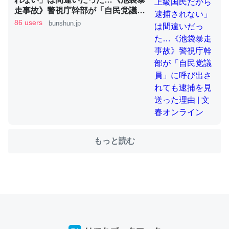
走事故》警視庁幹部が「自民党議
員」に呼び出されても逮捕を見送っ
86 users
bunshun.jp
た理由 | 文春オンライン
ちょうど同じ理由でEcho Show 8を設定中でした。Prime
とかSpotifyを支払う孝行もできる。一生で親と会える残
り時間を日数にすると1週間とかの人が多いそうだけど、
それを実質100倍以上に伸ばす効果があるはず……
─たまにLINEするくらいだった遠方の父67歳と僕。ITツール導入で
コミュニケーションが劇的に変化した｜tayorini by LIFULL介護
もっと読む
私も3年前ぐらいに祖母の家に設置した。ポケットWifiみ
たいなのでネット環境作ったけどAlexaしか使わないので
回線代ほとんどかからないですよ。参考：
https://toyoshi.hatenablog.com/entry/2019/05/15/1805
34