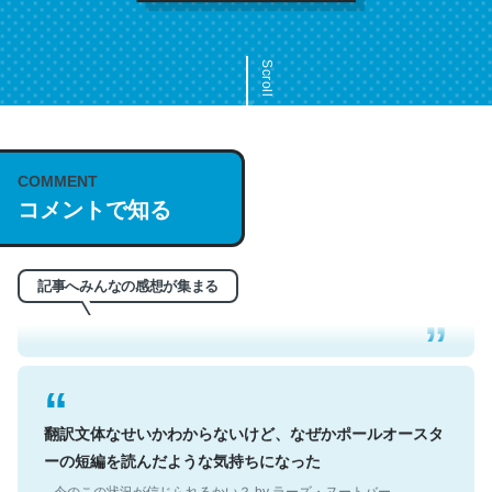
Scroll
COMMENT
これは名文。彼はとてもクレバーなんだろうなと凄く思
コメントで知る
う。英語少しでも読める人は原文もお勧め。自分はこの流
れ好き。Let’s Fucking Go. Then Covid hit. Shit.
─今のこの状況が信じられるかい？ by ラーズ・ヌートバー
記事へみんなの感想が集まる
翻訳文体なせいかわからないけど、なぜかポールオースタ
ーの短編を読んだような気持ちになった
─今のこの状況が信じられるかい？ by ラーズ・ヌートバー