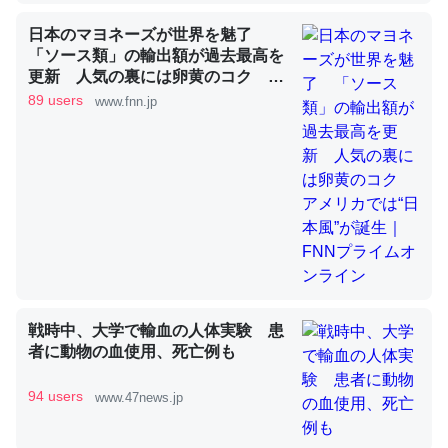
日本のマヨネーズが世界を魅了
「ソース類」の輸出額が過去最高を
昆虫ってカルシウム少ないのか。知らんかった。調べたら
更新 人気の裏には卵黄のコク ア
コオロギのカルシウム分はエビの600分の1程度。
メリカでは“日本風”が誕生｜FNNプ
89 users
www.fnn.jp
ライムオンライン
─ニュース :: 【研究発表】昆虫学の大問題＝「昆虫はなぜ海にいな
いのか」に関する新仮説
論文では「淡水はカルシウムも酸素も不足してて両方に不
利だから両方が拮抗してるのでは」とあって面白い。海に
いる鋏角類（カブトガニ・ウミグモ）はカルシウムを使わ
戦時中、大学で輸血の人体実験 患
ずキチンを強化してる筈だが、酵素が違うのか？
者に動物の血使用、死亡例も
─ニュース :: 【研究発表】昆虫学の大問題＝「昆虫はなぜ海にいな
いのか」に関する新仮説
94 users
www.47news.jp