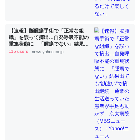
これを元に考えるとカルシウムを大量に使う脊椎動物と貝
類は苦労してるんだな…。腹足類だと殻を無くしてナメク
【速報】脳腫瘍手術で「正常な組
ジになったり努力してるし。
織」を誤って摘出…自発呼吸不能の
重篤状態に 「腫瘍でない」結果出
─ニュース :: 【研究発表】昆虫学の大問題＝「昆虫はなぜ海にいな
いのか」に関する新仮説
ても“勘違い”で摘出継続 通常の生
115 users
news.yahoo.co.jp
活送っていた患者が手足も動かず
京大病院（MBSニュース） -
Yahoo!ニュース
ウチもEchoを実家に置いて４年。でたまに覗いてる。ぼ
ちぼちRingも置こうかと画策中。あと、Googleマップで
位置情報を共有してる。電池残量や充電中かが分かるので
これ見て生きてるなって分かる。
─たまにLINEするくらいだった遠方の父67歳と僕。ITツール導入で
コミュニケーションが劇的に変化した｜tayorini by LIFULL介護