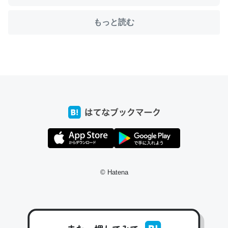
もっと読む
ちょうど同じ理由でEcho Show 8を設定中でした。Prime
とかSpotifyを支払う孝行もできる。一生で親と会える残
り時間を日数にすると1週間とかの人が多いそうだけど、
それを実質100倍以上に伸ばす効果があるはず……
─たまにLINEするくらいだった遠方の父67歳と僕。ITツール導入で
コミュニケーションが劇的に変化した｜tayorini by LIFULL介護
私も3年前ぐらいに祖母の家に設置した。ポケットWifiみ
© Hatena
たいなのでネット環境作ったけどAlexaしか使わないので
回線代ほとんどかからないですよ。参考：
https://toyoshi.hatenablog.com/entry/2019/05/15/1805
34