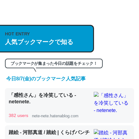
何気にChatGPTの仕組み、特に「トークン」について解
説してる記事が少ないので貴重な良記事。/続編来た
https://isobe324649.hatenablog.com/entry/2023/03/27
HOT ENTRY
/064121
人気ブックマークで知る
─GPTの仕組みと限界についての考察（１） - conceptualization
ブックマークが集まった今日の話題をチェック！
今日8/7(金)のブックマーク人気記事
これは良記事。32768トークンだと英語小説100ページ分
「感性さん」を冷笑している -
くらい。小説でいう「ずっと前の伏線」は回収されないけ
netenete.
ど、短期記憶というには多い分量。進化すればするほど分
かりやすく強くなりそう
382 users
nete-nete.hatenablog.com
─GPTの仕組みと限界についての考察（１） - conceptualization
踏絵 - 河部真道 / 踏絵 | くらげバンチ