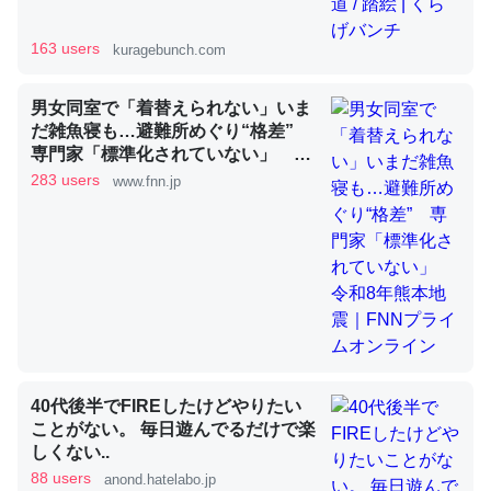
163 users
kuragebunch.com
昆虫ってカルシウム少ないのか。知らんかった。調べたら
コオロギのカルシウム分はエビの600分の1程度。
男女同室で「着替えられない」いま
だ雑魚寝も…避難所めぐり“格差”
─ニュース :: 【研究発表】昆虫学の大問題＝「昆虫はなぜ海にいな
いのか」に関する新仮説
専門家「標準化されていない」 令
和8年熊本地震｜FNNプライムオン
283 users
www.fnn.jp
ライン
論文では「淡水はカルシウムも酸素も不足してて両方に不
利だから両方が拮抗してるのでは」とあって面白い。海に
いる鋏角類（カブトガニ・ウミグモ）はカルシウムを使わ
ずキチンを強化してる筈だが、酵素が違うのか？
40代後半でFIREしたけどやりたい
─ニュース :: 【研究発表】昆虫学の大問題＝「昆虫はなぜ海にいな
いのか」に関する新仮説
ことがない。 毎日遊んでるだけで楽
しくない..
88 users
anond.hatelabo.jp