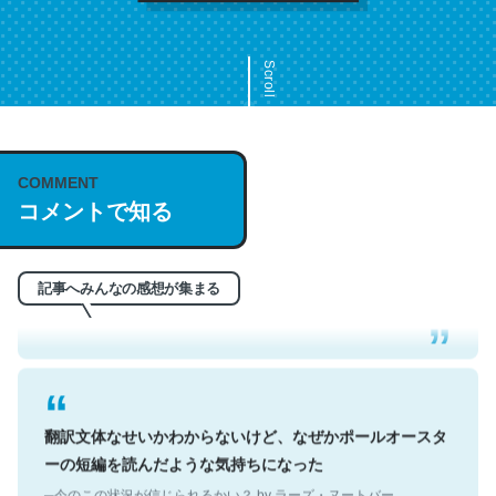
Scroll
COMMENT
これは名文。彼はとてもクレバーなんだろうなと凄く思
コメントで知る
う。英語少しでも読める人は原文もお勧め。自分はこの流
れ好き。Let’s Fucking Go. Then Covid hit. Shit.
─今のこの状況が信じられるかい？ by ラーズ・ヌートバー
記事へみんなの感想が集まる
翻訳文体なせいかわからないけど、なぜかポールオースタ
ーの短編を読んだような気持ちになった
─今のこの状況が信じられるかい？ by ラーズ・ヌートバー