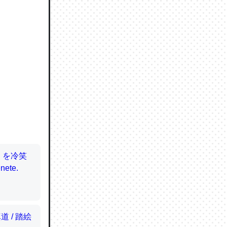
ので貴重
064121
ずっと前
ど分かり
分はエビ