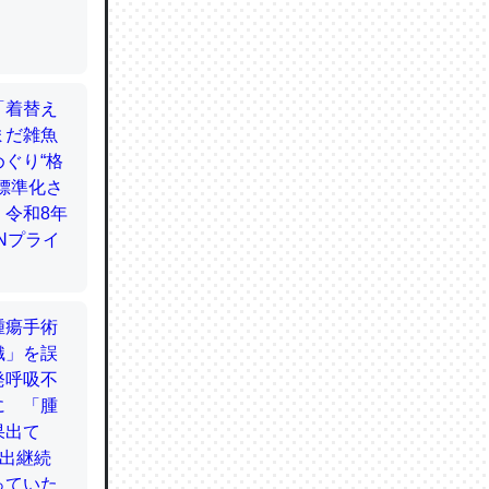
てるので
使わずキ
…。腹足