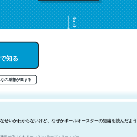
Scroll
文。彼はとてもクレバーなんだろうなと凄く思う。英語少しでも読める
で知る
分はこの流れ好き。Let’s Fucking Go. Then Covid hit. Shit.
状況が信じられるかい？ by ラーズ・ヌートバー
んなの感想が集まる
なせいかわからないけど、なぜかポールオースターの短編を読んだよう
状況が信じられるかい？ by ラーズ・ヌートバー