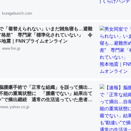
 :: 【研究発表】昆虫学の大問題＝「昆虫はなぜ海にいないのか」に関する新仮説
kuragebunch.com
で「着替えられない」いまだ雑魚寝も…避難
“格差” 専門家「標準化されていない」 令
「淡水はカルシウムも酸素も不足してて両方に不利だから両方が拮抗し
本地震｜FNNプライムオンライン
って面白い。海にいる鋏角類（カブトガニ・ウミグモ）はカルシウムを
www.fnn.jp
化してる筈だが、酵素が違うのか？
 :: 【研究発表】昆虫学の大問題＝「昆虫はなぜ海にいないのか」に関する新仮説
脳腫瘍手術で「正常な組織」を誤って摘出…
不能の重篤状態に 「腫瘍でない」結果出て
い”で摘出継続 通常の生活送っていた患者が
に考えるとカルシウムを大量に使う脊椎動物と貝類は苦労してるんだな
ず 京大病院（MBSニュース） - Yahoo!ニ
news.yahoo.co.jp
を無くしてナメクジになったり努力してるし。
 :: 【研究発表】昆虫学の大問題＝「昆虫はなぜ海にいないのか」に関する新仮説