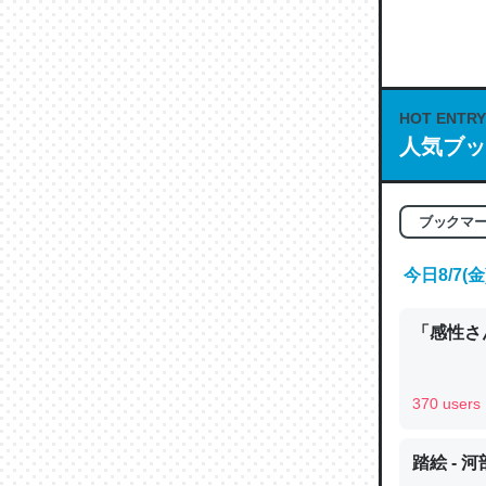
何気にC
な良記事。/続
─GPTの仕
HOT ENTRY
人気ブッ
これは良
ブックマ
の伏線」
やすく強
今日8/7
─GPTの仕
「感性さん
370 users
昆虫って
踏絵 - 
の600