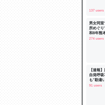
─ニュース
137 users
男女同室
所めぐり
論文では
和8年熊
は」とあ
274 users
チンを強
─ニュース
【速報】
自発呼吸
も“勘違
これを元
手足も動か
91 users
類だと殻
ュース
─ニュース