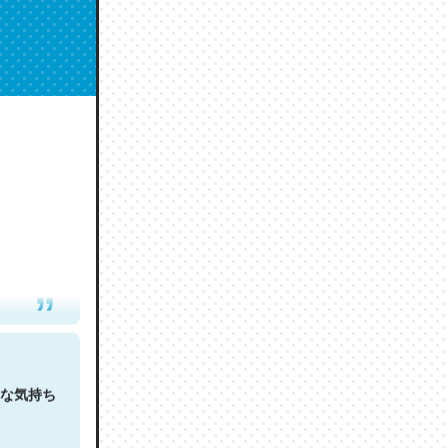
人は原文
な気持ち