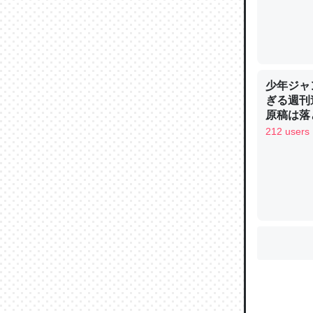
ウチもE
中。あと
少年ジャ
れ見て生
ぎる週刊
─たまにL
原稿は落
た｜tayori
212 users
ちょうど同
きる。一
を実質1
─たまにL
た｜tayori