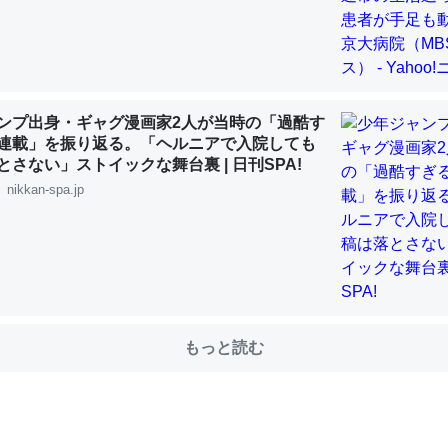
choを実家に置いて４年。でたまに覗いてる。ぼちぼちRingも置こう
、Googleマップで位置情報を共有してる。電池残量や充電中かが分か
ンプ出身・ギャグ漫画家2人が当時の「過酷す
きてるなって分かる。
連載」を振り返る。「ヘルニアで入院しても
INEするくらいだった遠方の父67歳と僕。ITツール導入でコミュニケーションが劇
とさない」ストイックな舞台裏 | 日刊SPA!
ni by LIFULL介護
nikkan-spa.jp
じ理由でEcho Show 8を設定中でした。PrimeとかSpotifyを支払
生で親と会える残り時間を日数にすると1週間とかの人が多いそうだけ
00倍以上に伸ばす効果があるはず……
もっと読む
INEするくらいだった遠方の父67歳と僕。ITツール導入でコミュニケーションが劇
ni by LIFULL介護