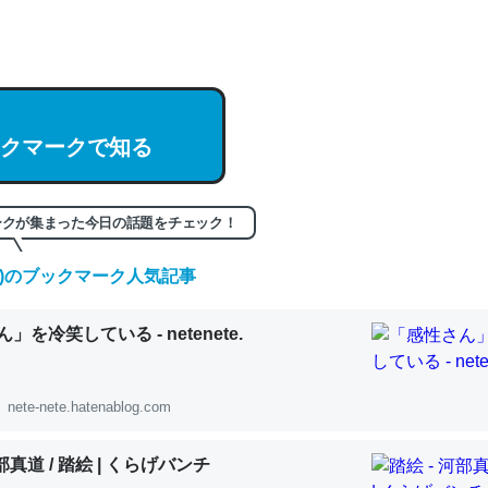
hatGPTの仕組み、特に「トークン」について解説してる記事が少ない
編来た https://isobe324649.hatenablog.com/entry/2023/03/27/
組みと限界についての考察（１） - conceptualization
クマークで知る
記事。32768トークンだと英語小説100ページ分くらい。小説でいう「
ークが集まった今日の話題をチェック！
は回収されないけど、短期記憶というには多い分量。進化すればするほ
くなりそう
(金)のブックマーク人気記事
組みと限界についての考察（１） - conceptualization
」を冷笑している - netenete.
nete-nete.hatenablog.com
カルシウム少ないのか。知らんかった。調べたらコオロギのカルシウム
河部真道 / 踏絵 | くらげバンチ
分の1程度。