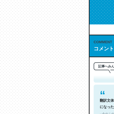
COMMENT
これは名
コメント
もお勧め。自
─今のこの
記事へみ
翻訳文体
になった
─今のこの