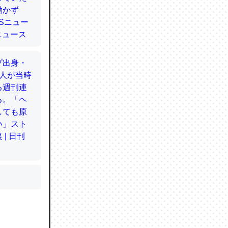
かと画策
るのでこ
的に変化し
う孝行もで
ど、それ
的に変化し