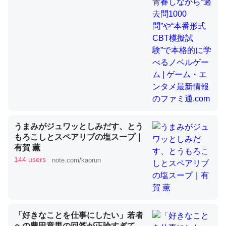
昆虫ってカルシウム少ないのか。知らんかった。調べたら
コオロギのカルシウム分はエビの600分の1程度。
─ニュース :: 【研究発表】昆虫学の大問題＝「昆虫はなぜ海にいな
いのか」に関する新仮説
うまみがジュワッとしみだす、とう
論文では「淡水はカルシウムも酸素も不足してて両方に不
もろこしとスペアリブの塩スープ｜
利だから両方が拮抗してるのでは」とあって面白い。海に
有賀 薫
いる鋏角類（カブトガニ・ウミグモ）はカルシウムを使わ
144 users
note.com/kaorun
ずキチンを強化してる筈だが、酵素が違うのか？
─ニュース :: 【研究発表】昆虫学の大問題＝「昆虫はなぜ海にいな
いのか」に関する新仮説
「好きなことを仕事にしたい」若者
への豊田章男の回答が正論すぎて、