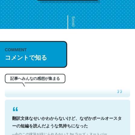
Scroll
COMMENT
これは名文。彼はとてもクレバーなんだろうなと凄く思
コメントで知る
う。英語少しでも読める人は原文もお勧め。自分はこの流
れ好き。Let’s Fucking Go. Then Covid hit. Shit.
─今のこの状況が信じられるかい？ by ラーズ・ヌートバー
記事へみんなの感想が集まる
翻訳文体なせいかわからないけど、なぜかポールオースタ
ーの短編を読んだような気持ちになった
─今のこの状況が信じられるかい？ by ラーズ・ヌートバー