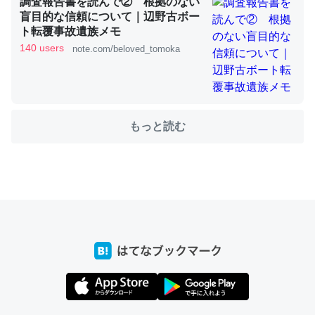
調査報告書を読んで② 根拠のない
盲目的な信頼について｜辺野古ボー
ト転覆事故遺族メモ
140 users
note.com/beloved_tomoka
ちょうど同じ理由でEcho Show 8を設定中でした。Prime
とかSpotifyを支払う孝行もできる。一生で親と会える残
り時間を日数にすると1週間とかの人が多いそうだけど、
それを実質100倍以上に伸ばす効果があるはず……
もっと読む
─たまにLINEするくらいだった遠方の父67歳と僕。ITツール導入で
コミュニケーションが劇的に変化した｜tayorini by LIFULL介護
私も3年前ぐらいに祖母の家に設置した。ポケットWifiみ
たいなのでネット環境作ったけどAlexaしか使わないので
回線代ほとんどかからないですよ。参考：
https://toyoshi.hatenablog.com/entry/2019/05/15/1805
34