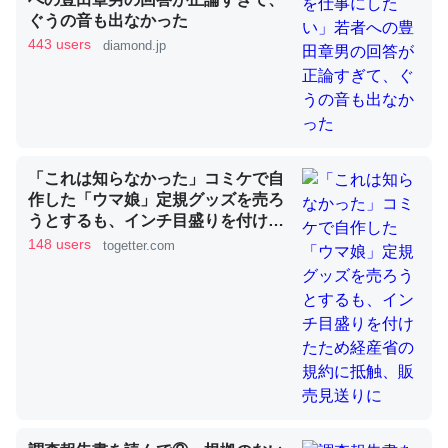
ぐうの音も出なかった
443 users
diamond.jp
これを元に考えるとカルシウムを大量に使う脊椎動物と貝
類は苦労してるんだな…。腹足類だと殻を無くしてナメク
ジになったり努力してるし。
─ニュース :: 【研究発表】昆虫学の大問題＝「昆虫はなぜ海にいな
いのか」に関する新仮説
「これは知らなかった」コミケで自
作した「ウマ娘」定規グッズを売ろ
うとするも、インチ目盛りを付けた
ため経産省の規約に抵触、販売見送
148 users
togetter.com
りに
ウチもEchoを実家に置いて４年。でたまに覗いてる。ぼ
ちぼちRingも置こうかと画策中。あと、Googleマップで
位置情報を共有してる。電池残量や充電中かが分かるので
これ見て生きてるなって分かる。
─たまにLINEするくらいだった遠方の父67歳と僕。ITツール導入で
コミュニケーションが劇的に変化した｜tayorini by LIFULL介護