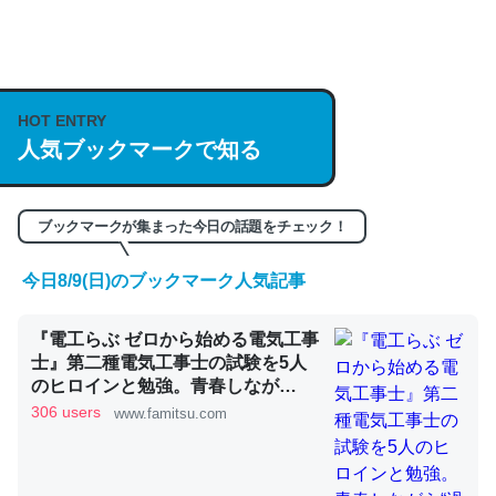
何気にChatGPTの仕組み、特に「トークン」について解
説してる記事が少ないので貴重な良記事。/続編来た
https://isobe324649.hatenablog.com/entry/2023/03/27
HOT ENTRY
/064121
人気ブックマークで知る
─GPTの仕組みと限界についての考察（１） - conceptualization
ブックマークが集まった今日の話題をチェック！
今日8/9(日)のブックマーク人気記事
これは良記事。32768トークンだと英語小説100ページ分
『電工らぶ ゼロから始める電気工事
くらい。小説でいう「ずっと前の伏線」は回収されないけ
士』第二種電気工事士の試験を5人
ど、短期記憶というには多い分量。進化すればするほど分
のヒロインと勉強。青春しなが
かりやすく強くなりそう
ら“過去問1000問”や“本番形式CBT
306 users
www.famitsu.com
模擬試験”で本格的に学べるノベル
─GPTの仕組みと限界についての考察（１） - conceptualization
ゲーム | ゲーム・エンタメ最新情報
のファミ通.com