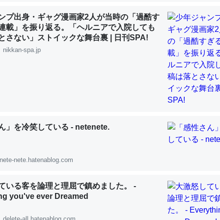
 :: 【研究発表】昆虫学の大問題＝「昆虫はなぜ海にいないのか」に関する新仮説
ンプ出身・ギャグ漫画家2人が当時の「過酷す
連載」を振り返る。「ヘルニアで入院しても
とさない」ストイックな舞台裏 | 日刊SPA!
nikkan-spa.jp
「淡水はカルシウムも酸素も不足してて両方に不利だから両方が拮抗し
って面白い。海にいる鋏角類（カブトガニ・ウミグモ）はカルシウムを
化してる筈だが、酵素が違うのか？
 :: 【研究発表】昆虫学の大問題＝「昆虫はなぜ海にいないのか」に関する新仮説
」を冷笑している - netenete.
nete-nete.hatenablog.com
に考えるとカルシウムを大量に使う脊椎動物と貝類は苦労してるんだな
を無くしてナメクジになったり努力してるし。
ている客を論理と理屈で鎮めました。 -
 :: 【研究発表】昆虫学の大問題＝「昆虫はなぜ海にいないのか」に関する新仮説
ng you've ever Dreamed
delete-all.hatenablog.com