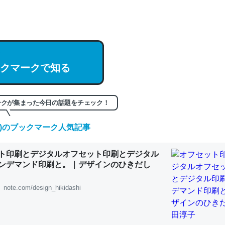
hatGPTの仕組み、特に「トークン」について解説してる記事が少ない
編来た https://isobe324649.hatenablog.com/entry/2023/03/27/
組みと限界についての考察（１） - conceptualization
クマークで知る
記事。32768トークンだと英語小説100ページ分くらい。小説でいう「
ークが集まった今日の話題をチェック！
は回収されないけど、短期記憶というには多い分量。進化すればするほ
くなりそう
(金)のブックマーク人気記事
組みと限界についての考察（１） - conceptualization
ト印刷とデジタルオフセット印刷とデジタル
ンデマンド印刷と。｜デザインのひきだし
note.com/design_hikidashi
カルシウム少ないのか。知らんかった。調べたらコオロギのカルシウム
分の1程度。