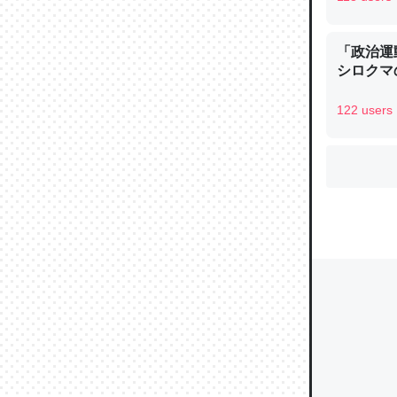
「政治運
ウチもE
シロクマ
中。あと
れ見て生
122 users
─たまにL
た｜tayori
ちょうど同
きる。一
を実質1
─たまにL
た｜tayori