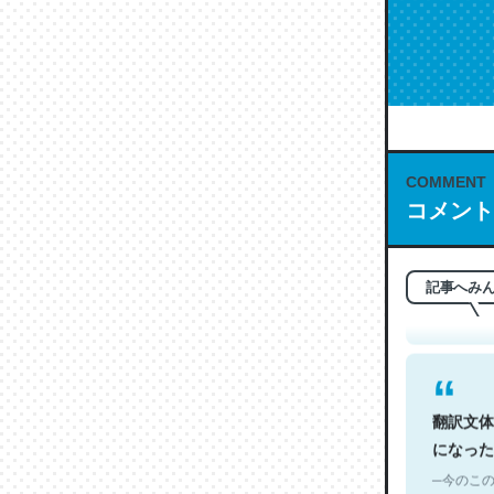
COMMENT
これは名
コメント
もお勧め。自
─今のこの
記事へみ
翻訳文体
になった
─今のこの