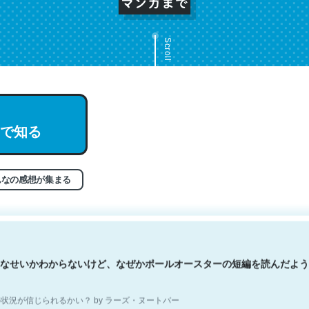
Scroll
文。彼はとてもクレバーなんだろうなと凄く思う。英語少しでも読める
で知る
分はこの流れ好き。Let’s Fucking Go. Then Covid hit. Shit.
状況が信じられるかい？ by ラーズ・ヌートバー
んなの感想が集まる
なせいかわからないけど、なぜかポールオースターの短編を読んだよう
状況が信じられるかい？ by ラーズ・ヌートバー