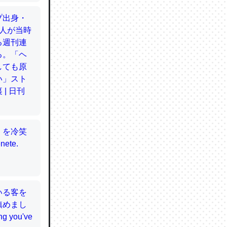
てるので
使わずキ
…。腹足