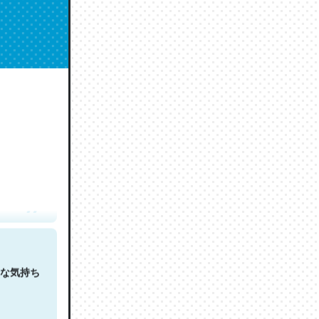
人は原文
な気持ち