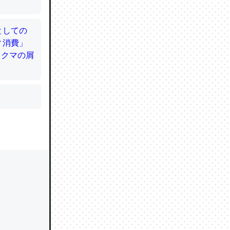
かと画策
るのでこ
的に変化し
う孝行もで
ど、それ
的に変化し