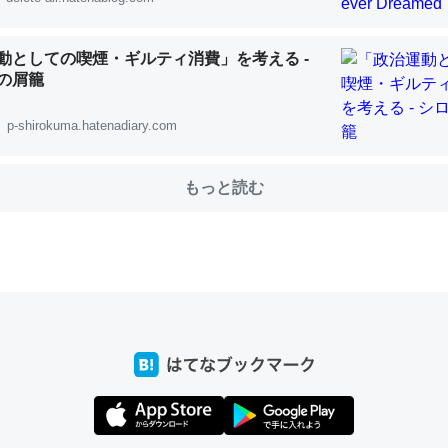
動としての喫煙・ギルティ消費」を考える -
choを実家に置いて４年。でたまに覗いてる。ぼちぼちRingも置こう
の屑籠
、Googleマップで位置情報を共有してる。電池残量や充電中かが分か
きてるなって分かる。
p-shirokuma.hatenadiary.com
INEするくらいだった遠方の父67歳と僕。ITツール導入でコミュニケーションが劇
ni by LIFULL介護
もっと読む
じ理由でEcho Show 8を設定中でした。PrimeとかSpotifyを支払
生で親と会える残り時間を日数にすると1週間とかの人が多いそうだけ
00倍以上に伸ばす効果があるはず……
INEするくらいだった遠方の父67歳と僕。ITツール導入でコミュニケーションが劇
ni by LIFULL介護