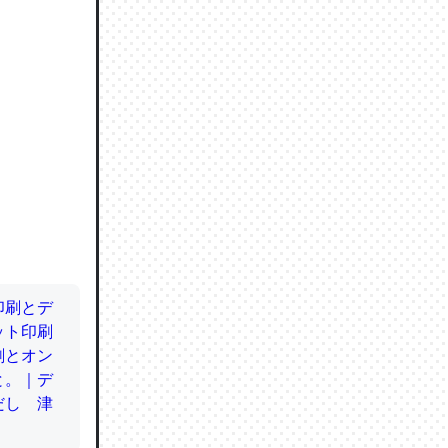
ので貴重
064121
ずっと前
ど分かり
分はエビ