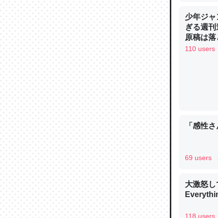
─ニュース
少年ジャ
ぎる週刊
原稿は落
110 users
論文では
は」とあ
チンを強
─ニュース
「感性さん
69 users
これを元
類だと殻
大激怒し
─ニュース
Everythi
118 users