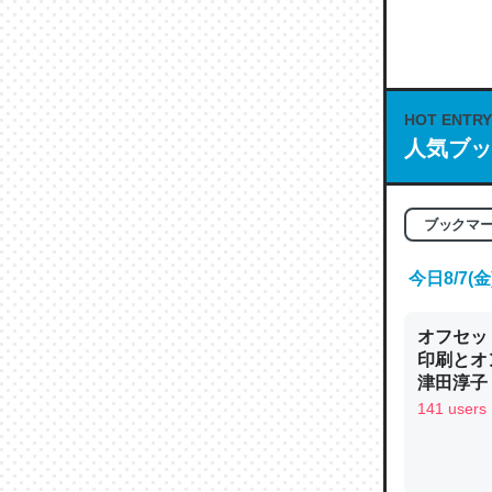
何気にC
な良記事。/続
─GPTの仕
HOT ENTRY
人気ブッ
これは良
ブックマ
の伏線」
やすく強
今日8/7
─GPTの仕
オフセッ
印刷とオ
津田淳子
141 users
昆虫って
の600