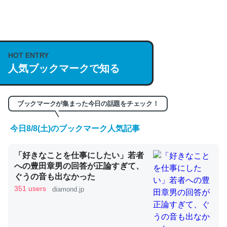
何気にChatGPTの仕組み、特に「トークン」について解
説してる記事が少ないので貴重な良記事。/続編来た
https://isobe324649.hatenablog.com/entry/2023/03/27
HOT ENTRY
/064121
人気ブックマークで知る
─GPTの仕組みと限界についての考察（１） - conceptualization
ブックマークが集まった今日の話題をチェック！
今日8/8(土)のブックマーク人気記事
これは良記事。32768トークンだと英語小説100ページ分
くらい。小説でいう「ずっと前の伏線」は回収されないけ
「好きなことを仕事にしたい」若者
ど、短期記憶というには多い分量。進化すればするほど分
への豊田章男の回答が正論すぎて、
ぐうの音も出なかった
かりやすく強くなりそう
351 users
diamond.jp
─GPTの仕組みと限界についての考察（１） - conceptualization