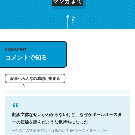
Scroll
これは名文。彼はとてもクレバーなんだろうなと凄く思
COMMENT
コメントで知る
う。英語少しでも読める人は原文もお勧め。自分はこの流
れ好き。Let’s Fucking Go. Then Covid hit. Shit.
─今のこの状況が信じられるかい？ by ラーズ・ヌートバー
記事へみんなの感想が集まる
翻訳文体なせいかわからないけど、なぜかポールオースタ
ーの短編を読んだような気持ちになった
─今のこの状況が信じられるかい？ by ラーズ・ヌートバー