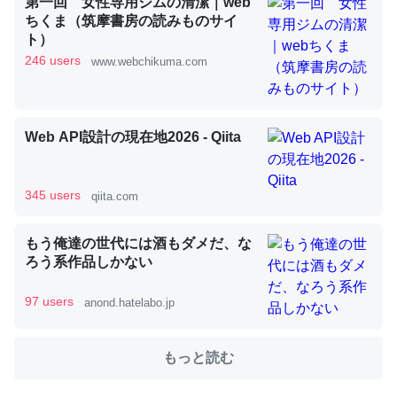
第一回 女性専用ジムの清潔｜web
ちくま（筑摩書房の読みものサイ
ト）
これを元に考えるとカルシウムを大量に使う脊椎動物と貝
246 users
www.webchikuma.com
類は苦労してるんだな…。腹足類だと殻を無くしてナメク
ジになったり努力してるし。
─ニュース :: 【研究発表】昆虫学の大問題＝「昆虫はなぜ海にいな
いのか」に関する新仮説
Web API設計の現在地2026 - Qiita
345 users
qiita.com
ウチもEchoを実家に置いて４年。でたまに覗いてる。ぼ
もう俺達の世代には酒もダメだ、な
ろう系作品しかない
ちぼちRingも置こうかと画策中。あと、Googleマップで
位置情報を共有してる。電池残量や充電中かが分かるので
97 users
anond.hatelabo.jp
これ見て生きてるなって分かる。
─たまにLINEするくらいだった遠方の父67歳と僕。ITツール導入で
コミュニケーションが劇的に変化した｜tayorini by LIFULL介護
もっと読む