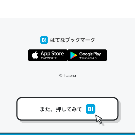
ちょうど同じ理由でEcho Show 8を設定中でした。Prime
とかSpotifyを支払う孝行もできる。一生で親と会える残
り時間を日数にすると1週間とかの人が多いそうだけど、
それを実質100倍以上に伸ばす効果があるはず……
─たまにLINEするくらいだった遠方の父67歳と僕。ITツール導入で
コミュニケーションが劇的に変化した｜tayorini by LIFULL介護
© Hatena
私も3年前ぐらいに祖母の家に設置した。ポケットWifiみ
たいなのでネット環境作ったけどAlexaしか使わないので
回線代ほとんどかからないですよ。参考：
https://toyoshi.hatenablog.com/entry/2019/05/15/1805
34
─たまにLINEするくらいだった遠方の父67歳と僕。ITツール導入で