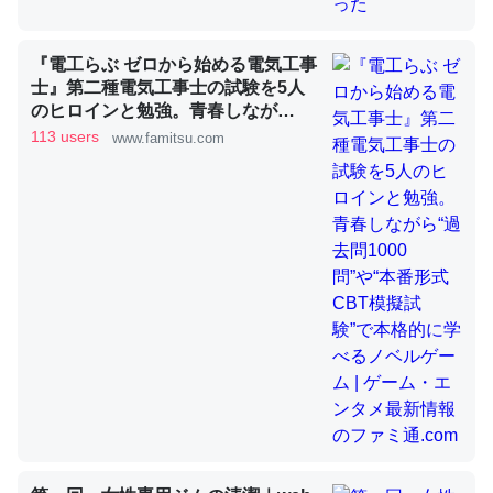
昆虫ってカルシウム少ないのか。知らんかった。調べたら
『電工らぶ ゼロから始める電気工事
士』第二種電気工事士の試験を5人
コオロギのカルシウム分はエビの600分の1程度。
のヒロインと勉強。青春しなが
─ニュース :: 【研究発表】昆虫学の大問題＝「昆虫はなぜ海にいな
ら“過去問1000問”や“本番形式CBT
113 users
www.famitsu.com
いのか」に関する新仮説
模擬試験”で本格的に学べるノベル
ゲーム | ゲーム・エンタメ最新情報
のファミ通.com
論文では「淡水はカルシウムも酸素も不足してて両方に不
利だから両方が拮抗してるのでは」とあって面白い。海に
いる鋏角類（カブトガニ・ウミグモ）はカルシウムを使わ
ずキチンを強化してる筈だが、酵素が違うのか？
─ニュース :: 【研究発表】昆虫学の大問題＝「昆虫はなぜ海にいな
いのか」に関する新仮説