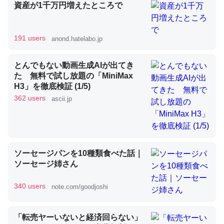
資産が1千万円増えたところで
昆虫ってカルシウム少ないのか。知らんかった。調べたら
191 users
anond.hatelabo.jp
コオロギのカルシウム分はエビの600分の1程度。
─ニュース :: 【研究発表】昆虫学の大問題＝「昆虫はなぜ海にいな
とんでもない動画生成AIが出てき
いのか」に関する新仮説
た 無料で試し放題の「MiniMax
H3」を徹底検証 (1/5)
362 users
ascii.jp
論文では「淡水はカルシウムも酸素も不足してて両方に不
利だから両方が拮抗してるのでは」とあって面白い。海に
ソーセージパンを10種類食べた話｜
いる鋏角類（カブトガニ・ウミグモ）はカルシウムを使わ
ソーセージ姉さん
ずキチンを強化してる筈だが、酵素が違うのか？
340 users
─ニュース :: 【研究発表】昆虫学の大問題＝「昆虫はなぜ海にいな
note.com/goodjoshi
いのか」に関する新仮説
「転売ヤーいないと経済回らない」