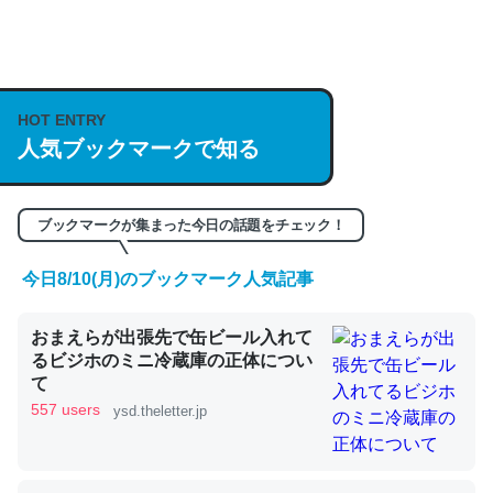
何気にChatGPTの仕組み、特に「トークン」について解
説してる記事が少ないので貴重な良記事。/続編来た
https://isobe324649.hatenablog.com/entry/2023/03/27
HOT ENTRY
人気ブックマークで知る
/064121
─GPTの仕組みと限界についての考察（１） - conceptualization
ブックマークが集まった今日の話題をチェック！
今日8/10(月)のブックマーク人気記事
これは良記事。32768トークンだと英語小説100ページ分
おまえらが出張先で缶ビール入れて
くらい。小説でいう「ずっと前の伏線」は回収されないけ
るビジホのミニ冷蔵庫の正体につい
ど、短期記憶というには多い分量。進化すればするほど分
て
かりやすく強くなりそう
557 users
ysd.theletter.jp
─GPTの仕組みと限界についての考察（１） - conceptualization