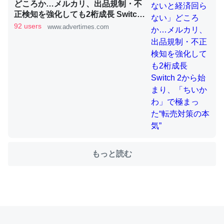
どころか…メルカリ、出品規制・不
正検知を強化しても2桁成長 Switch
2から始まり、「ちいかわ」で極ま
92 users
www.advertimes.com
これを元に考えるとカルシウムを大量に使う脊椎動物と貝
った“転売対策の本気”
類は苦労してるんだな…。腹足類だと殻を無くしてナメク
ジになったり努力してるし。
─ニュース :: 【研究発表】昆虫学の大問題＝「昆虫はなぜ海にいな
いのか」に関する新仮説
ウチもEchoを実家に置いて４年。でたまに覗いてる。ぼ
もっと読む
ちぼちRingも置こうかと画策中。あと、Googleマップで
位置情報を共有してる。電池残量や充電中かが分かるので
これ見て生きてるなって分かる。
─たまにLINEするくらいだった遠方の父67歳と僕。ITツール導入で
コミュニケーションが劇的に変化した｜tayorini by LIFULL介護