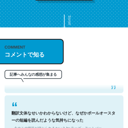
Scroll
COMMENT
これは名文。彼はとてもクレバーなんだろうなと凄く思
コメントで知る
う。英語少しでも読める人は原文もお勧め。自分はこの流
れ好き。Let’s Fucking Go. Then Covid hit. Shit.
─今のこの状況が信じられるかい？ by ラーズ・ヌートバー
記事へみんなの感想が集まる
翻訳文体なせいかわからないけど、なぜかポールオースタ
ーの短編を読んだような気持ちになった
─今のこの状況が信じられるかい？ by ラーズ・ヌートバー