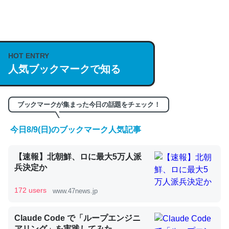
何気にChatGPTの仕組み、特に「トークン」について解
説してる記事が少ないので貴重な良記事。/続編来た
https://isobe324649.hatenablog.com/entry/2023/03/27
HOT ENTRY
人気ブックマークで知る
/064121
─GPTの仕組みと限界についての考察（１） - conceptualization
ブックマークが集まった今日の話題をチェック！
今日8/9(日)のブックマーク人気記事
これは良記事。32768トークンだと英語小説100ページ分
【速報】北朝鮮、ロに最大5万人派
くらい。小説でいう「ずっと前の伏線」は回収されないけ
兵決定か
ど、短期記憶というには多い分量。進化すればするほど分
かりやすく強くなりそう
172 users
www.47news.jp
─GPTの仕組みと限界についての考察（１） - conceptualization
Claude Code で「ループエンジニ
アリング」を実践してみた