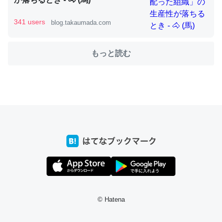
341 users
blog.takaumada.com
これを元に考えるとカルシウムを大量に使う脊椎動物と貝
類は苦労してるんだな…。腹足類だと殻を無くしてナメク
もっと読む
ジになったり努力してるし。
─ニュース :: 【研究発表】昆虫学の大問題＝「昆虫はなぜ海にいな
いのか」に関する新仮説
ウチもEchoを実家に置いて４年。でたまに覗いてる。ぼ
ちぼちRingも置こうかと画策中。あと、Googleマップで
位置情報を共有してる。電池残量や充電中かが分かるので
これ見て生きてるなって分かる。
─たまにLINEするくらいだった遠方の父67歳と僕。ITツール導入で
© Hatena
コミュニケーションが劇的に変化した｜tayorini by LIFULL介護