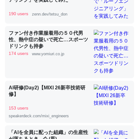
190 users
zenn.dev/tetsu_don
昆虫ってカルシウム少ないのか。知らんかった。調べたら
コオロギのカルシウム分はエビの600分の1程度。
ファン付き作業服着用の５０代男
─ニュース :: 【研究発表】昆虫学の大問題＝「昆虫はなぜ海にいな
性、熱中症の疑いで死亡…スポーツ
いのか」に関する新仮説
ドリンクも持参
174 users
www.yomiuri.co.jp
論文では「淡水はカルシウムも酸素も不足してて両方に不
AI研修(Day2)【MIXI 26新卒技術研
利だから両方が拮抗してるのでは」とあって面白い。海に
修】
いる鋏角類（カブトガニ・ウミグモ）はカルシウムを使わ
ずキチンを強化してる筈だが、酵素が違うのか？
153 users
─ニュース :: 【研究発表】昆虫学の大問題＝「昆虫はなぜ海にいな
speakerdeck.com/mixi_engineers
いのか」に関する新仮説
「AIを全員に配った組織」の生産性
が落ちるとき - 🐴 (馬)