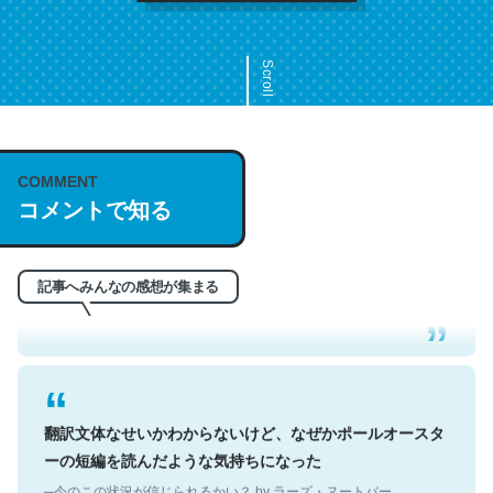
Scroll
COMMENT
これは名文。彼はとてもクレバーなんだろうなと凄く思
コメントで知る
う。英語少しでも読める人は原文もお勧め。自分はこの流
れ好き。Let’s Fucking Go. Then Covid hit. Shit.
─今のこの状況が信じられるかい？ by ラーズ・ヌートバー
記事へみんなの感想が集まる
翻訳文体なせいかわからないけど、なぜかポールオースタ
ーの短編を読んだような気持ちになった
─今のこの状況が信じられるかい？ by ラーズ・ヌートバー