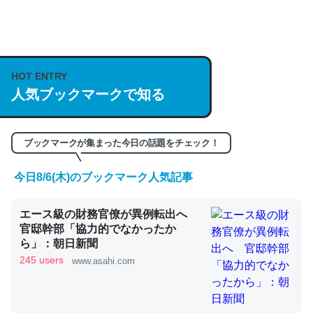
何気にChatGPTの仕組み、特に「トークン」について解
説してる記事が少ないので貴重な良記事。/続編来た
https://isobe324649.hatenablog.com/entry/2023/03/27
HOT ENTRY
/064121
人気ブックマークで知る
─GPTの仕組みと限界についての考察（１） - conceptualization
ブックマークが集まった今日の話題をチェック！
今日8/6(木)のブックマーク人気記事
これは良記事。32768トークンだと英語小説100ページ分
エース級の財務官僚が異例転出へ
くらい。小説でいう「ずっと前の伏線」は回収されないけ
官邸幹部「協力的でなかったか
ど、短期記憶というには多い分量。進化すればするほど分
ら」：朝日新聞
かりやすく強くなりそう
245 users
www.asahi.com
─GPTの仕組みと限界についての考察（１） - conceptualization