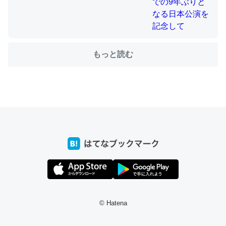
ちょうど同じ理由でEcho Show 8を設定中でした。Prime
もっと読む
とかSpotifyを支払う孝行もできる。一生で親と会える残
り時間を日数にすると1週間とかの人が多いそうだけど、
それを実質100倍以上に伸ばす効果があるはず……
─たまにLINEするくらいだった遠方の父67歳と僕。ITツール導入で
コミュニケーションが劇的に変化した｜tayorini by LIFULL介護
私も3年前ぐらいに祖母の家に設置した。ポケットWifiみ
たいなのでネット環境作ったけどAlexaしか使わないので
回線代ほとんどかからないですよ。参考：
© Hatena
https://toyoshi.hatenablog.com/entry/2019/05/15/1805
34