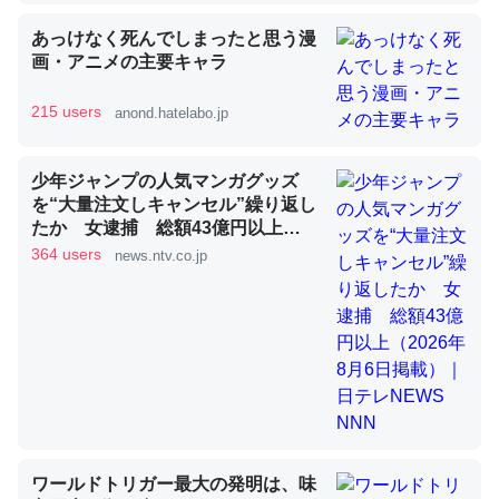
あっけなく死んでしまったと思う漫
画・アニメの主要キャラ
昆虫ってカルシウム少ないのか。知らんかった。調べたら
コオロギのカルシウム分はエビの600分の1程度。
215 users
anond.hatelabo.jp
─ニュース :: 【研究発表】昆虫学の大問題＝「昆虫はなぜ海にいな
いのか」に関する新仮説
少年ジャンプの人気マンガグッズ
を“大量注文しキャンセル”繰り返し
たか 女逮捕 総額43億円以上
（2026年8月6日掲載）｜日テレ
364 users
news.ntv.co.jp
NEWS NNN
論文では「淡水はカルシウムも酸素も不足してて両方に不
利だから両方が拮抗してるのでは」とあって面白い。海に
いる鋏角類（カブトガニ・ウミグモ）はカルシウムを使わ
ずキチンを強化してる筈だが、酵素が違うのか？
─ニュース :: 【研究発表】昆虫学の大問題＝「昆虫はなぜ海にいな
いのか」に関する新仮説
ワールドトリガー最大の発明は、味