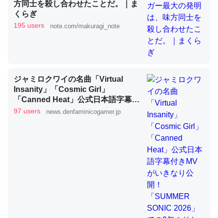
方同士を殺し合わせたことだ。｜ま
くらぎ
195 users
note.com/makuragi_note
これを元に考えるとカルシウムを大量に使う脊椎動物と貝
類は苦労してるんだな…。腹足類だと殻を無くしてナメク
ジになったり努力してるし。
─ニュース :: 【研究発表】昆虫学の大問題＝「昆虫はなぜ海にいな
いのか」に関する新仮説
ジャミロクワイの名曲「Virtual
Insanity」「Cosmic Girl」
「Canned Heat」公式日本語字幕付
きMVがいきなり公開！「SUMMER
97 users
news.denfaminicogamer.jp
SONIC 2026」での9年ぶりとなる日
本公演を記念して
ウチもEchoを実家に置いて４年。でたまに覗いてる。ぼ
ちぼちRingも置こうかと画策中。あと、Googleマップで
位置情報を共有してる。電池残量や充電中かが分かるので
これ見て生きてるなって分かる。
─たまにLINEするくらいだった遠方の父67歳と僕。ITツール導入で
コミュニケーションが劇的に変化した｜tayorini by LIFULL介護