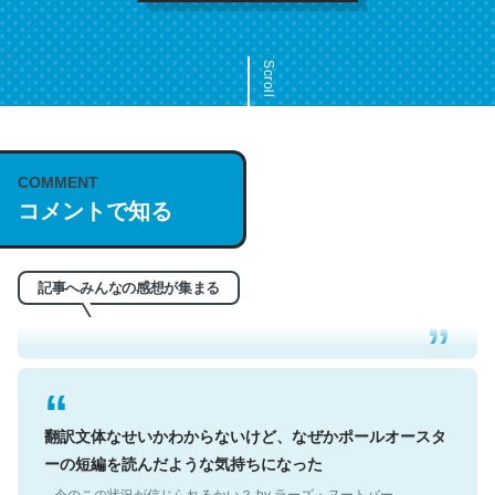
Scroll
COMMENT
これは名文。彼はとてもクレバーなんだろうなと凄く思
コメントで知る
う。英語少しでも読める人は原文もお勧め。自分はこの流
れ好き。Let’s Fucking Go. Then Covid hit. Shit.
─今のこの状況が信じられるかい？ by ラーズ・ヌートバー
記事へみんなの感想が集まる
翻訳文体なせいかわからないけど、なぜかポールオースタ
ーの短編を読んだような気持ちになった
─今のこの状況が信じられるかい？ by ラーズ・ヌートバー