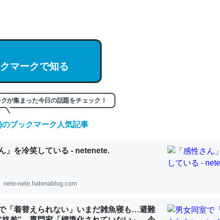
hatGPTの仕組み、特に「トークン」について解説してる記事が少ない
編来た https://isobe324649.hatenablog.com/entry/2023/03/27/
組みと限界についての考察（１） - conceptualization
クマークで知る
記事。32768トークンだと英語小説100ページ分くらい。小説でいう「
ークが集まった今日の話題をチェック！
は回収されないけど、短期記憶というには多い分量。進化すればするほ
くなりそう
(金)のブックマーク人気記事
組みと限界についての考察（１） - conceptualization
」を冷笑している - netenete.
nete-nete.hatenablog.com
カルシウム少ないのか。知らんかった。調べたらコオロギのカルシウム
で「着替えられない」いまだ雑魚寝も…避難
分の1程度。
“格差” 専門家「標準化されていない」 令