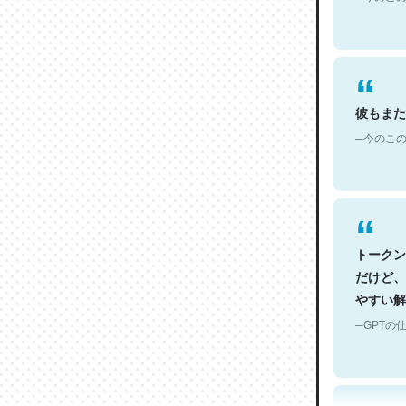
彼もまた
─今のこの
トークン
だけど、
やすい解
─GPTの仕