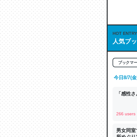
何気にC
な良記事。/続
─GPTの仕
HOT ENTRY
人気ブッ
これは良
ブックマ
の伏線」
やすく強
今日8/7
─GPTの仕
「感性さん
266 users
昆虫って
男女同室
の600
所めぐり