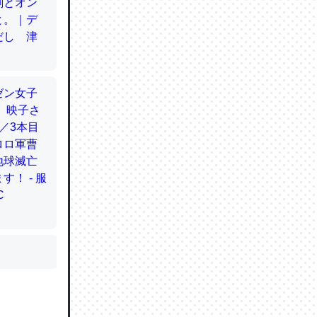
かと画策
るのでこ
的に変化し
う孝行もで
ど、それ
的に変化し