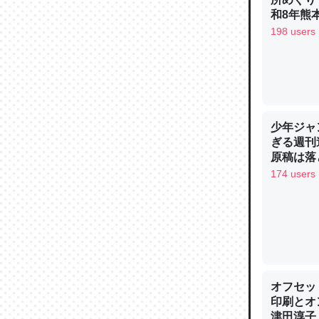
─ニュース
和8年熊
198 users
論文では
は」とあ
少年ジャ
チンを強
ぎる週刊
─ニュース
原稿は落
174 users
これを元
類だと殻
─ニュース
オフセッ
印刷とオ
津田淳子