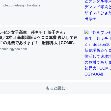
note.com/design_hikidashi
choを実家に置いて４年。でたまに覗いてる。ぼちぼちRingも置こう
、Googleマップで位置情報を共有してる。電池残量や充電中かが分か
きてるなって分かる。
レゼン女子高生 邦キチ！ 映子さん』
n16／3本目 新劇場版☆ケロロ軍曹 復活して速
INEするくらいだった遠方の父67歳と僕。ITツール導入でコミュニケーションが劇
ni by LIFULL介護
の危機であります！ - 服部昇大 | COMIC
!!
comic-ogyaaa.com
じ理由でEcho Show 8を設定中でした。PrimeとかSpotifyを支払
生で親と会える残り時間を日数にすると1週間とかの人が多いそうだけ
00倍以上に伸ばす効果があるはず……
もっと読む
INEするくらいだった遠方の父67歳と僕。ITツール導入でコミュニケーションが劇
ni by LIFULL介護