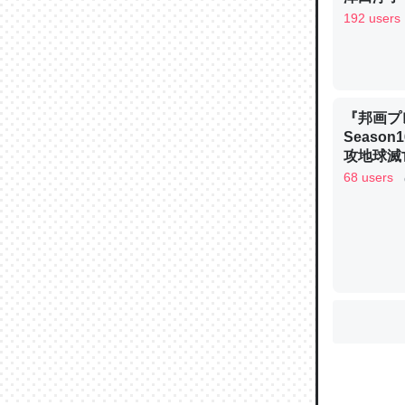
192 users
ウチもE
中。あと
れ見て生
『邦画プ
Seaso
─たまにL
た｜tayori
攻地球滅亡
OGYAAA
68 users
ちょうど同
きる。一
を実質1
─たまにL
た｜tayori