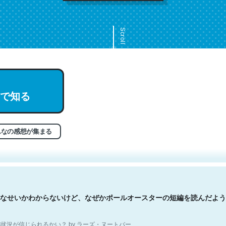
Scroll
で知る
文。彼はとてもクレバーなんだろうなと凄く思う。英語少しでも読める
分はこの流れ好き。Let’s Fucking Go. Then Covid hit. Shit.
状況が信じられるかい？ by ラーズ・ヌートバー
んなの感想が集まる
なせいかわからないけど、なぜかポールオースターの短編を読んだよう
状況が信じられるかい？ by ラーズ・ヌートバー