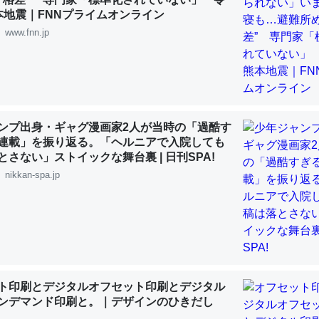
 :: 【研究発表】昆虫学の大問題＝「昆虫はなぜ海にいないのか」に関する新仮説
本地震｜FNNプライムオンライン
www.fnn.jp
「淡水はカルシウムも酸素も不足してて両方に不利だから両方が拮抗し
って面白い。海にいる鋏角類（カブトガニ・ウミグモ）はカルシウムを
ンプ出身・ギャグ漫画家2人が当時の「過酷す
化してる筈だが、酵素が違うのか？
連載」を振り返る。「ヘルニアで入院しても
 :: 【研究発表】昆虫学の大問題＝「昆虫はなぜ海にいないのか」に関する新仮説
とさない」ストイックな舞台裏 | 日刊SPA!
nikkan-spa.jp
に考えるとカルシウムを大量に使う脊椎動物と貝類は苦労してるんだな
を無くしてナメクジになったり努力してるし。
 :: 【研究発表】昆虫学の大問題＝「昆虫はなぜ海にいないのか」に関する新仮説
ト印刷とデジタルオフセット印刷とデジタル
ンデマンド印刷と。｜デザインのひきだし