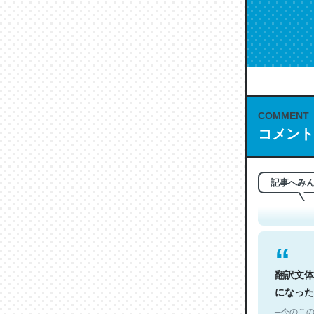
COMMENT
コメント
これは名
もお勧め。自
─今のこの
記事へみ
翻訳文体
になった
─今のこの