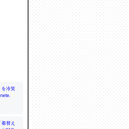
ので貴重
064121
ずっと前
ど分かり
分はエビ