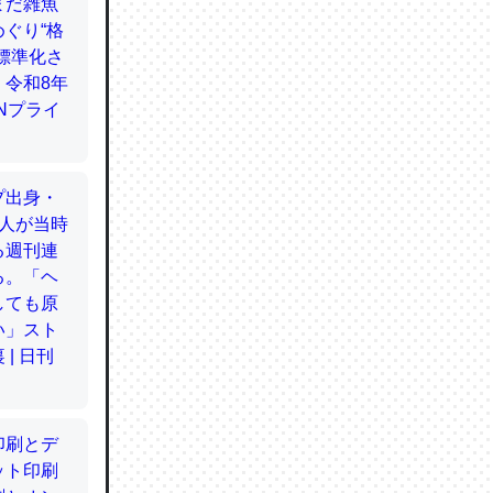
てるので
使わずキ
…。腹足