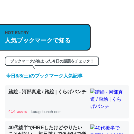
何気にChatGPTの仕組み、特に「トークン」について解
説してる記事が少ないので貴重な良記事。/続編来た
HOT ENTRY
https://isobe324649.hatenablog.com/entry/2023/03/27
人気ブックマークで知る
/064121
─GPTの仕組みと限界についての考察（１） - conceptualization
ブックマークが集まった今日の話題をチェック！
今日8/8(土)のブックマーク人気記事
これは良記事。32768トークンだと英語小説100ページ分
踏絵 - 河部真道 / 踏絵 | くらげバンチ
くらい。小説でいう「ずっと前の伏線」は回収されないけ
ど、短期記憶というには多い分量。進化すればするほど分
かりやすく強くなりそう
414 users
kuragebunch.com
─GPTの仕組みと限界についての考察（１） - conceptualization
40代後半でFIREしたけどやりたい
ことがない。 毎日遊んでるだけで楽