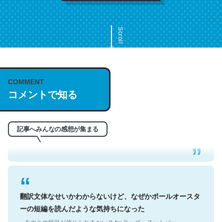
Scroll
COMMENT
これは名文。彼はとてもクレバーなんだろうなと凄く思
コメントで知る
う。英語少しでも読める人は原文もお勧め。自分はこの流
れ好き。Let’s Fucking Go. Then Covid hit. Shit.
─今のこの状況が信じられるかい？ by ラーズ・ヌートバー
記事へみんなの感想が集まる
翻訳文体なせいかわからないけど、なぜかポールオースタ
ーの短編を読んだような気持ちになった
─今のこの状況が信じられるかい？ by ラーズ・ヌートバー