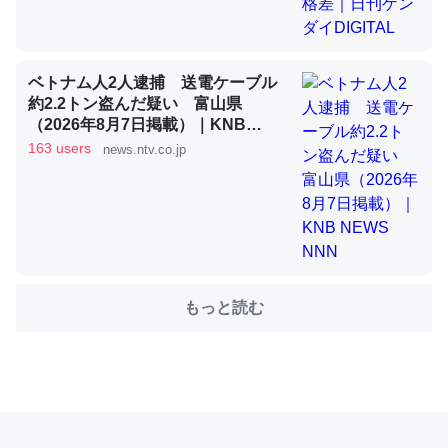
これを元に考えるとカルシウムを大量に使う脊椎動物と貝
ベトナム人2人逮捕 送電ケーブル
類は苦労してるんだな…。腹足類だと殻を無くしてナメク
約2.2トン盗んだ疑い 富山県
ジになったり努力してるし。
（2026年8月7日掲載）｜KNB
NEWS NNN
─ニュース :: 【研究発表】昆虫学の大問題＝「昆虫はなぜ海にいな
163 users
news.ntv.co.jp
いのか」に関する新仮説
ウチもEchoを実家に置いて４年。でたまに覗いてる。ぼ
もっと読む
ちぼちRingも置こうかと画策中。あと、Googleマップで
位置情報を共有してる。電池残量や充電中かが分かるので
これ見て生きてるなって分かる。
─たまにLINEするくらいだった遠方の父67歳と僕。ITツール導入で
コミュニケーションが劇的に変化した｜tayorini by LIFULL介護