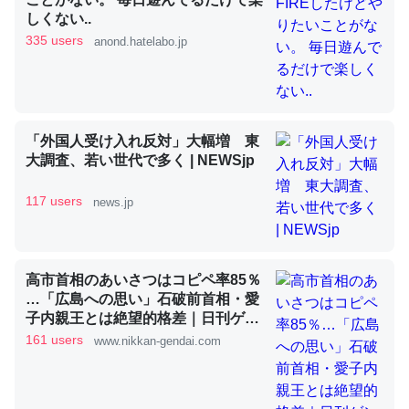
しくない..
335 users
anond.hatelabo.jp
昆虫ってカルシウム少ないのか。知らんかった。調べたら
コオロギのカルシウム分はエビの600分の1程度。
─ニュース :: 【研究発表】昆虫学の大問題＝「昆虫はなぜ海にいな
いのか」に関する新仮説
「外国人受け入れ反対」大幅増 東
大調査、若い世代で多く | NEWSjp
117 users
news.jp
論文では「淡水はカルシウムも酸素も不足してて両方に不
利だから両方が拮抗してるのでは」とあって面白い。海に
高市首相のあいさつはコピペ率85％
いる鋏角類（カブトガニ・ウミグモ）はカルシウムを使わ
…「広島への思い」石破前首相・愛
ずキチンを強化してる筈だが、酵素が違うのか？
子内親王とは絶望的格差｜日刊ゲン
ダイDIGITAL
161 users
─ニュース :: 【研究発表】昆虫学の大問題＝「昆虫はなぜ海にいな
www.nikkan-gendai.com
いのか」に関する新仮説