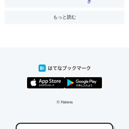
もっと読む
ちょうど同じ理由でEcho Show 8を設定中でした。Prime
とかSpotifyを支払う孝行もできる。一生で親と会える残
り時間を日数にすると1週間とかの人が多いそうだけど、
それを実質100倍以上に伸ばす効果があるはず……
─たまにLINEするくらいだった遠方の父67歳と僕。ITツール導入で
コミュニケーションが劇的に変化した｜tayorini by LIFULL介護
私も3年前ぐらいに祖母の家に設置した。ポケットWifiみ
© Hatena
たいなのでネット環境作ったけどAlexaしか使わないので
回線代ほとんどかからないですよ。参考：
https://toyoshi.hatenablog.com/entry/2019/05/15/1805
34