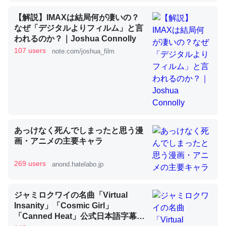
【解説】IMAXは結局何が凄いの？
なぜ「デジタルよりフィルム」と言
昆虫ってカルシウム少ないのか。知らんかった。調べたら
われるのか？｜Joshua Connolly
コオロギのカルシウム分はエビの600分の1程度。
107 users
note.com/joshua_film
─ニュース :: 【研究発表】昆虫学の大問題＝「昆虫はなぜ海にいな
いのか」に関する新仮説
あっけなく死んでしまったと思う漫
論文では「淡水はカルシウムも酸素も不足してて両方に不
画・アニメの主要キャラ
利だから両方が拮抗してるのでは」とあって面白い。海に
いる鋏角類（カブトガニ・ウミグモ）はカルシウムを使わ
269 users
anond.hatelabo.jp
ずキチンを強化してる筈だが、酵素が違うのか？
─ニュース :: 【研究発表】昆虫学の大問題＝「昆虫はなぜ海にいな
いのか」に関する新仮説
ジャミロクワイの名曲「Virtual
Insanity」「Cosmic Girl」
「Canned Heat」公式日本語字幕付