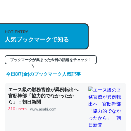
何気にChatGPTの仕組み、特に「トークン」について解
説してる記事が少ないので貴重な良記事。/続編来た
https://isobe324649.hatenablog.com/entry/2023/03/27
HOT ENTRY
/064121
人気ブックマークで知る
─GPTの仕組みと限界についての考察（１） - conceptualization
ブックマークが集まった今日の話題をチェック！
今日8/7(金)のブックマーク人気記事
これは良記事。32768トークンだと英語小説100ページ分
エース級の財務官僚が異例転出へ
くらい。小説でいう「ずっと前の伏線」は回収されないけ
官邸幹部「協力的でなかったか
ど、短期記憶というには多い分量。進化すればするほど分
ら」：朝日新聞
かりやすく強くなりそう
310 users
www.asahi.com
─GPTの仕組みと限界についての考察（１） - conceptualization