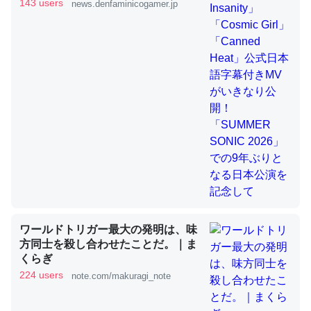
きMVがいきなり公開！「SUMMER
143 users
news.denfaminicogamer.jp
SONIC 2026」での9年ぶりとなる日
本公演を記念して
これを元に考えるとカルシウムを大量に使う脊椎動物と貝
類は苦労してるんだな…。腹足類だと殻を無くしてナメク
ジになったり努力してるし。
─ニュース :: 【研究発表】昆虫学の大問題＝「昆虫はなぜ海にいな
いのか」に関する新仮説
ウチもEchoを実家に置いて４年。でたまに覗いてる。ぼ
ちぼちRingも置こうかと画策中。あと、Googleマップで
ワールドトリガー最大の発明は、味
位置情報を共有してる。電池残量や充電中かが分かるので
方同士を殺し合わせたことだ。｜ま
これ見て生きてるなって分かる。
くらぎ
─たまにLINEするくらいだった遠方の父67歳と僕。ITツール導入で
224 users
note.com/makuragi_note
コミュニケーションが劇的に変化した｜tayorini by LIFULL介護