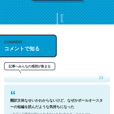
Scroll
COMMENT
これは名文。彼はとてもクレバーなんだろうなと凄く思
コメントで知る
う。英語少しでも読める人は原文もお勧め。自分はこの流
れ好き。Let’s Fucking Go. Then Covid hit. Shit.
─今のこの状況が信じられるかい？ by ラーズ・ヌートバー
記事へみんなの感想が集まる
翻訳文体なせいかわからないけど、なぜかポールオースタ
ーの短編を読んだような気持ちになった
─今のこの状況が信じられるかい？ by ラーズ・ヌートバー