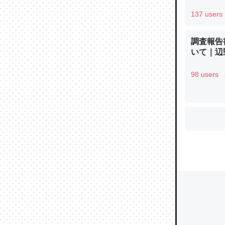
137 users
調査報告
ウチもE
いて｜辺
中。あと
れ見て生
98 users
─たまにL
た｜tayori
ちょうど同
きる。一
を実質1
─たまにL
た｜tayori