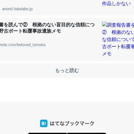
anond.hatelabo.jp
書を読んで② 根拠のない盲目的な信頼につ
choを実家に置いて４年。でたまに覗いてる。ぼちぼちRingも置こう
野古ボート転覆事故遺族メモ
、Googleマップで位置情報を共有してる。電池残量や充電中かが分か
きてるなって分かる。
note.com/beloved_tomoka
INEするくらいだった遠方の父67歳と僕。ITツール導入でコミュニケーションが劇
ni by LIFULL介護
もっと読む
じ理由でEcho Show 8を設定中でした。PrimeとかSpotifyを支払
生で親と会える残り時間を日数にすると1週間とかの人が多いそうだけ
00倍以上に伸ばす効果があるはず……
INEするくらいだった遠方の父67歳と僕。ITツール導入でコミュニケーションが劇
ni by LIFULL介護