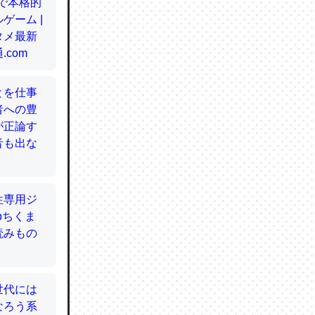
てるので
使わずキ
…。腹足