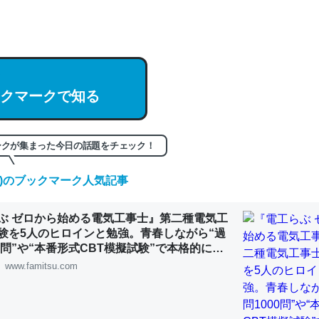
hatGPTの仕組み、特に「トークン」について解説してる記事が少ない
編来た https://isobe324649.hatenablog.com/entry/2023/03/27/
組みと限界についての考察（１） - conceptualization
クマークで知る
記事。32768トークンだと英語小説100ページ分くらい。小説でいう「
ークが集まった今日の話題をチェック！
は回収されないけど、短期記憶というには多い分量。進化すればするほ
(土)のブックマーク人気記事
くなりそう
組みと限界についての考察（１） - conceptualization
ぶ ゼロから始める電気工事士』第二種電気工
験を5人のヒロインと勉強。青春しながら“過
00問”や“本番形式CBT模擬試験”で本格的に学
ルゲーム | ゲーム・エンタメ最新情報のファミ
www.famitsu.com
カルシウム少ないのか。知らんかった。調べたらコオロギのカルシウム
分の1程度。