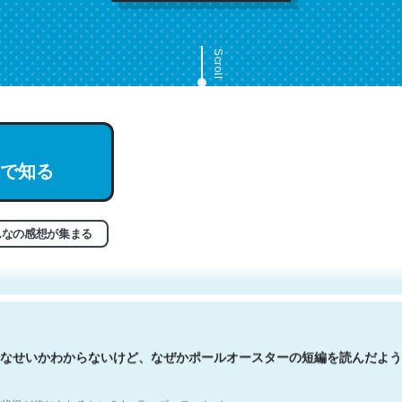
Scroll
で知る
文。彼はとてもクレバーなんだろうなと凄く思う。英語少しでも読める
分はこの流れ好き。Let’s Fucking Go. Then Covid hit. Shit.
状況が信じられるかい？ by ラーズ・ヌートバー
んなの感想が集まる
なせいかわからないけど、なぜかポールオースターの短編を読んだよう
状況が信じられるかい？ by ラーズ・ヌートバー