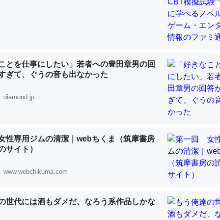
 :: 【研究発表】昆虫学の大問題＝「昆虫はなぜ海にいないのか」に関する新仮説
ことを仕事にしたい」若者への豊田章男の回
「淡水はカルシウムも酸素も不足してて両方に不利だから両方が拮抗し
すぎて、ぐうの音も出なかった
って面白い。海にいる鋏角類（カブトガニ・ウミグモ）はカルシウムを
化してる筈だが、酵素が違うのか？
diamond.jp
 :: 【研究発表】昆虫学の大問題＝「昆虫はなぜ海にいないのか」に関する新仮説
女性専用ジムの清潔｜webちくま（筑摩書房
のサイト）
www.webchikuma.com
に考えるとカルシウムを大量に使う脊椎動物と貝類は苦労してるんだな
を無くしてナメクジになったり努力してるし。
 :: 【研究発表】昆虫学の大問題＝「昆虫はなぜ海にいないのか」に関する新仮説
の世代には酒もダメだ、なろう系作品しかな