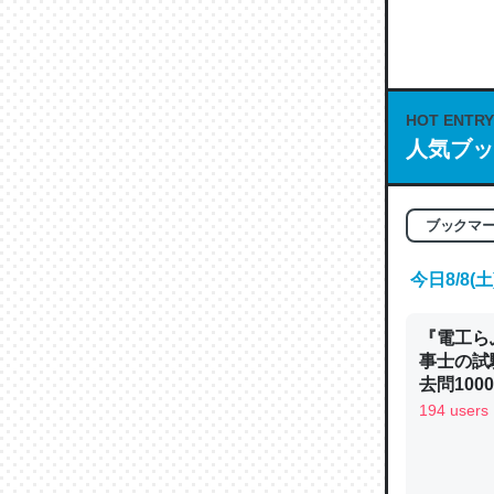
何気にC
な良記事。/続
─GPTの仕
HOT ENTRY
人気ブッ
これは良
ブックマ
の伏線」
今日8/8
やすく強
─GPTの仕
『電工ら
事士の試
去問10
べるノベ
194 users
通.com
昆虫って
の600