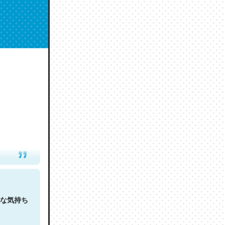
人は原文
な気持ち