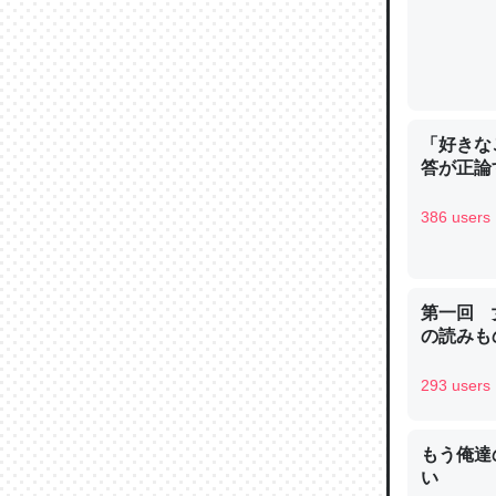
─ニュース
「好きな
論文では
答が正論
は」とあ
チンを強
386 users
─ニュース
第一回 
の読みも
293 users
これを元
類だと殻
─ニュース
もう俺達
い