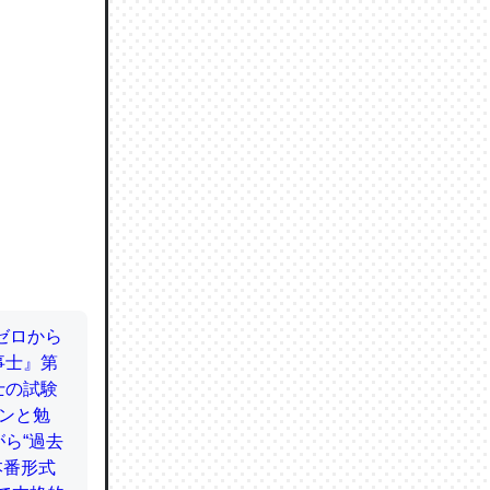
ので貴重
064121
ずっと前
ど分かり
分はエビ