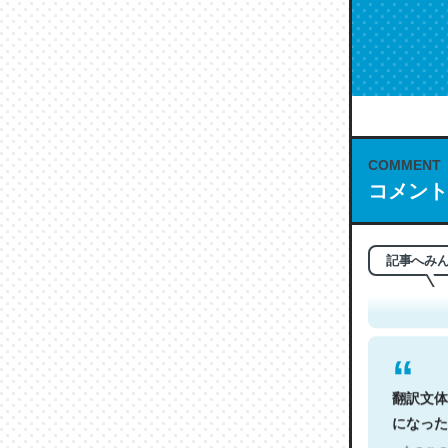
COMMENT
コメント
これは名
もお勧め。自
─今のこの
記事へみ
翻訳文体
になった
─今のこの