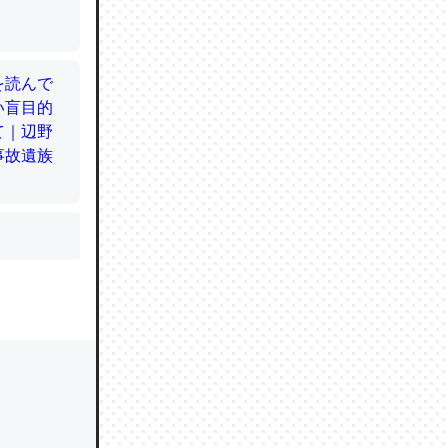
かと画策
るのでこ
的に変化し
う孝行もで
ど、それ
的に変化し