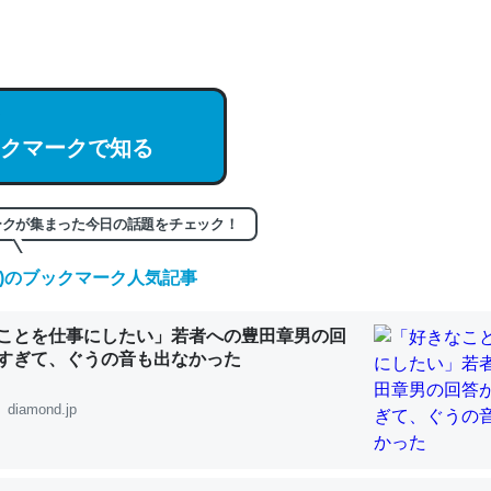
hatGPTの仕組み、特に「トークン」について解説してる記事が少ない
編来た https://isobe324649.hatenablog.com/entry/2023/03/27/
組みと限界についての考察（１） - conceptualization
クマークで知る
記事。32768トークンだと英語小説100ページ分くらい。小説でいう「
ークが集まった今日の話題をチェック！
は回収されないけど、短期記憶というには多い分量。進化すればするほ
(土)のブックマーク人気記事
くなりそう
組みと限界についての考察（１） - conceptualization
ことを仕事にしたい」若者への豊田章男の回
すぎて、ぐうの音も出なかった
diamond.jp
カルシウム少ないのか。知らんかった。調べたらコオロギのカルシウム
分の1程度。