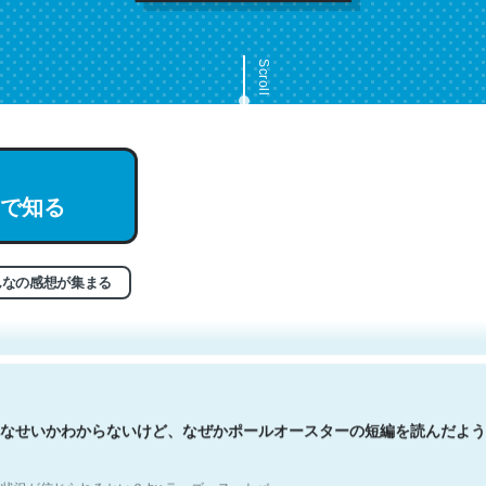
Scroll
で知る
文。彼はとてもクレバーなんだろうなと凄く思う。英語少しでも読める
分はこの流れ好き。Let’s Fucking Go. Then Covid hit. Shit.
状況が信じられるかい？ by ラーズ・ヌートバー
んなの感想が集まる
なせいかわからないけど、なぜかポールオースターの短編を読んだよう
状況が信じられるかい？ by ラーズ・ヌートバー