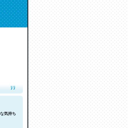
人は原文
な気持ち