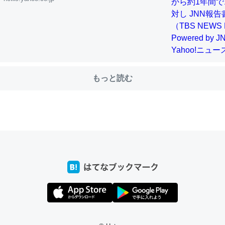
choを実家に置いて４年。でたまに覗いてる。ぼちぼちRingも置こう
、Googleマップで位置情報を共有してる。電池残量や充電中かが分か
きてるなって分かる。
もっと読む
INEするくらいだった遠方の父67歳と僕。ITツール導入でコミュニケーションが劇
ni by LIFULL介護
じ理由でEcho Show 8を設定中でした。PrimeとかSpotifyを支払
生で親と会える残り時間を日数にすると1週間とかの人が多いそうだけ
00倍以上に伸ばす効果があるはず……
INEするくらいだった遠方の父67歳と僕。ITツール導入でコミュニケーションが劇
ni by LIFULL介護