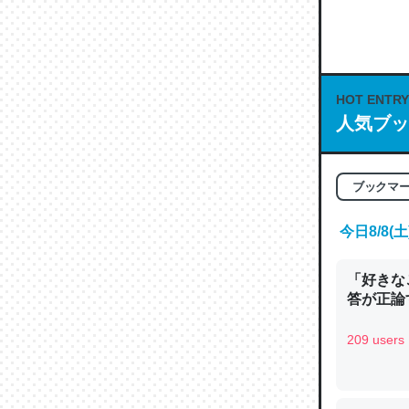
何気にC
な良記事。/続
─GPTの仕
HOT ENTRY
人気ブッ
これは良
ブックマ
の伏線」
今日8/8
やすく強
─GPTの仕
「好きな
答が正論
209 users
昆虫って
の600