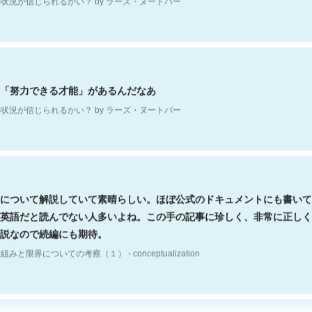
「努力できる才能」があるんだなあ
状況が信じられるかい？ by ラーズ・ヌートバー
について解説していて素晴らしい。ほぼ公式のドキュメントにも書いて
英語だと読んでない人多いよね。この手の記事に珍しく、非常に正しく
説なので続編にも期待。
組みと限界についての考察（１） - conceptualization