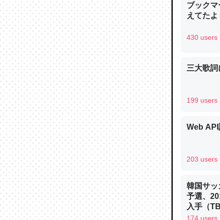
ブックマー
─ニュース
えてたよ 収
430 users
三大歌詞
論文では
は」とあ
チンを強
199 users
─ニュース
Web AP
203 users
これを元
類だと殻
韓国サッ
予選、20
─ニュース
入手（TBS 
ュース
174 users