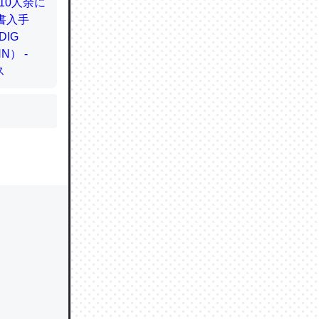
かと画策
るのでこ
的に変化し
う孝行もで
ど、それ
的に変化し