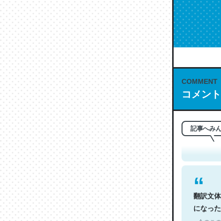
COMMENT
コメント
これは名
もお勧め。自
─今のこの
記事へみ
翻訳文体
になった
─今のこの