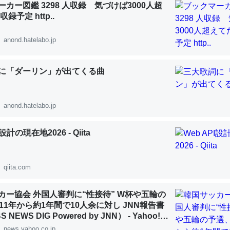
カー図鑑 3298 人収録 気づけば3000人超
 :: 【研究発表】昆虫学の大問題＝「昆虫はなぜ海にいないのか」に関する新仮説
録予定 http..
anond.hatelabo.jp
に「ダーリン」が出てくる曲
「淡水はカルシウムも酸素も不足してて両方に不利だから両方が拮抗し
って面白い。海にいる鋏角類（カブトガニ・ウミグモ）はカルシウムを
化してる筈だが、酵素が違うのか？
anond.hatelabo.jp
 :: 【研究発表】昆虫学の大問題＝「昆虫はなぜ海にいないのか」に関する新仮説
I設計の現在地2026 - Qiita
qiita.com
に考えるとカルシウムを大量に使う脊椎動物と貝類は苦労してるんだな
を無くしてナメクジになったり努力してるし。
カー協会 外国人審判に“性接待” W杯や五輪の
11年から約1年間で10人余に対し JNN報告書
 :: 【研究発表】昆虫学の大問題＝「昆虫はなぜ海にいないのか」に関する新仮説
NEWS DIG Powered by JNN） - Yahoo!ニ
news.yahoo.co.jp