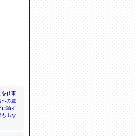
ので貴重
064121
ずっと前
ど分かり
分はエビ