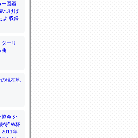
てるので
使わずキ
…。腹足