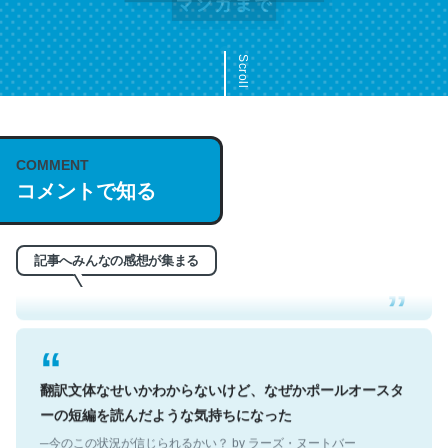
Scroll
COMMENT
これは名文。彼はとてもクレバーなんだろうなと凄く思
コメントで知る
う。英語少しでも読める人は原文もお勧め。自分はこの流
れ好き。Let’s Fucking Go. Then Covid hit. Shit.
─今のこの状況が信じられるかい？ by ラーズ・ヌートバー
記事へみんなの感想が集まる
翻訳文体なせいかわからないけど、なぜかポールオースタ
ーの短編を読んだような気持ちになった
─今のこの状況が信じられるかい？ by ラーズ・ヌートバー