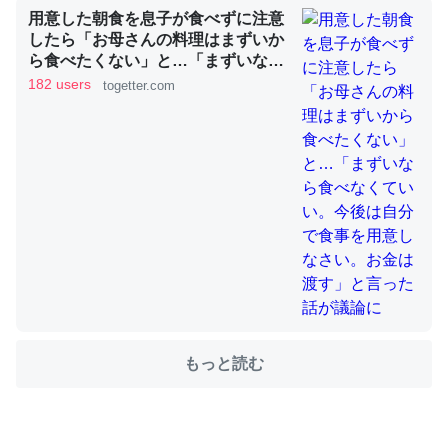
用意した朝食を息子が食べずに注意
したら「お母さんの料理はまずいか
ら食べたくない」と…「まずいなら
ちょうど同じ理由でEcho Show 8を設定中でした。Prime
食べなくていい。今後は自分で食事
182 users
togetter.com
を用意しなさい。お金は渡す」と言
とかSpotifyを支払う孝行もできる。一生で親と会える残
った話が議論に
り時間を日数にすると1週間とかの人が多いそうだけど、
それを実質100倍以上に伸ばす効果があるはず……
─たまにLINEするくらいだった遠方の父67歳と僕。ITツール導入で
コミュニケーションが劇的に変化した｜tayorini by LIFULL介護
私も3年前ぐらいに祖母の家に設置した。ポケットWifiみ
たいなのでネット環境作ったけどAlexaしか使わないので
もっと読む
回線代ほとんどかからないですよ。参考：
https://toyoshi.hatenablog.com/entry/2019/05/15/1805
34