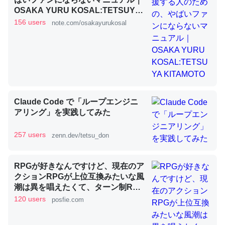
OSAKA YURU KOSAL:TETSUYA
KITAMOTO
156 users
note.com/osakayurukosal
昆虫ってカルシウム少ないのか。知らんかった。調べたら
コオロギのカルシウム分はエビの600分の1程度。
─ニュース :: 【研究発表】昆虫学の大問題＝「昆虫はなぜ海にいな
いのか」に関する新仮説
Claude Code で「ループエンジニ
アリング」を実践してみた
論文では「淡水はカルシウムも酸素も不足してて両方に不
257 users
zenn.dev/tetsu_don
利だから両方が拮抗してるのでは」とあって面白い。海に
いる鋏角類（カブトガニ・ウミグモ）はカルシウムを使わ
RPGが好きなんですけど、現在のア
ずキチンを強化してる筈だが、酵素が違うのか？
クションRPGが上位互換みたいな風
─ニュース :: 【研究発表】昆虫学の大問題＝「昆虫はなぜ海にいな
潮は異を唱えたくて、ターン制RPG
いのか」に関する新仮説
にはターン制の良さがあると思って
120 users
posfie.com
ます 一手をじっくり考えられたり、
途中で休憩したりできるのがターン