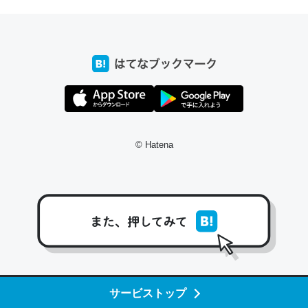
─たまにLINEするくらいだった遠方の父67歳と僕。ITツール導入で
コミュニケーションが劇的に変化した｜tayorini by LIFULL介護
これ作ろう。/早速夕食に作った！本当にスナップえんどう
が止まらなくなった…！生のにんにくが結構効いてるの
で、気になる場合はにんにくだけ加熱してから加えたりガ
© Hatena
ーリックパウダーで代用してもいいかも。
─野菜が止まらなくなる南フランス発祥の万能ソース「アイオリソ
ース」の作り方をビストロ居酒屋のシェフに聞いてみた - メシ通 | ホ
ットペッパーグルメ
スペインにもアリオリソースがあり、それも美味しいんだ
サービストップ
けど、読み方が違うだけで同じものを指すのか、また違う