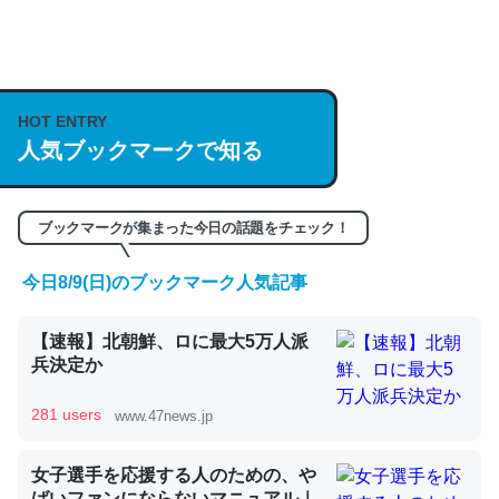
何気にChatGPTの仕組み、特に「トークン」について解
説してる記事が少ないので貴重な良記事。/続編来た
https://isobe324649.hatenablog.com/entry/2023/03/27
HOT ENTRY
/064121
人気ブックマークで知る
─GPTの仕組みと限界についての考察（１） - conceptualization
ブックマークが集まった今日の話題をチェック！
今日8/9(日)のブックマーク人気記事
これは良記事。32768トークンだと英語小説100ページ分
【速報】北朝鮮、ロに最大5万人派
くらい。小説でいう「ずっと前の伏線」は回収されないけ
兵決定か
ど、短期記憶というには多い分量。進化すればするほど分
かりやすく強くなりそう
281 users
www.47news.jp
─GPTの仕組みと限界についての考察（１） - conceptualization
女子選手を応援する人のための、や
ばいファンにならないマニュアル｜