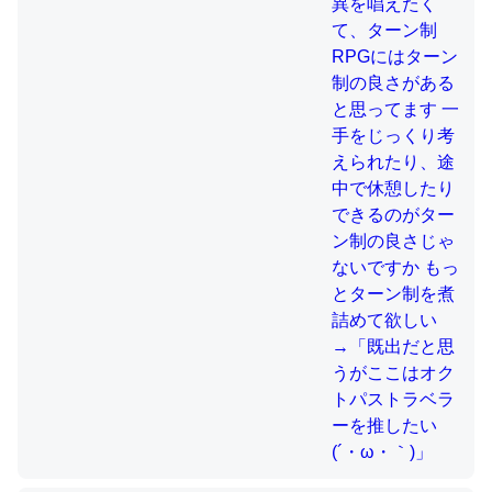
制の良さじゃないですか もっとター
ン制を煮詰めて欲しい→「既出だと
思うがここはオクトパストラベラー
これを元に考えるとカルシウムを大量に使う脊椎動物と貝
を推したい(´・ω・｀)」
類は苦労してるんだな…。腹足類だと殻を無くしてナメク
ジになったり努力してるし。
─ニュース :: 【研究発表】昆虫学の大問題＝「昆虫はなぜ海にいな
いのか」に関する新仮説
ウチもEchoを実家に置いて４年。でたまに覗いてる。ぼ
ちぼちRingも置こうかと画策中。あと、Googleマップで
位置情報を共有してる。電池残量や充電中かが分かるので
これ見て生きてるなって分かる。
─たまにLINEするくらいだった遠方の父67歳と僕。ITツール導入で
コミュニケーションが劇的に変化した｜tayorini by LIFULL介護