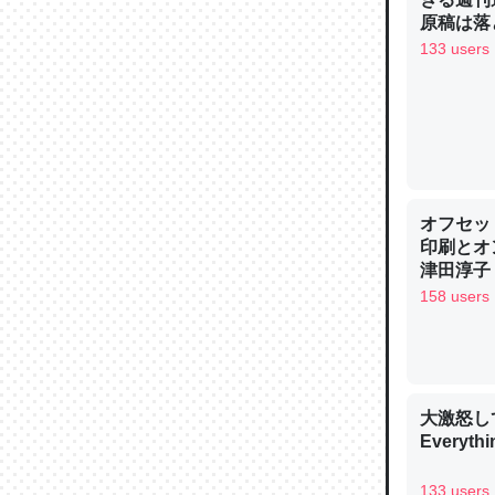
原稿は落
論文では
133 users
は」とあ
チンを強
─ニュース
オフセッ
印刷とオ
これを元
津田淳子
類だと殻
158 users
─ニュース
大激怒し
Everythi
ウチもE
中。あと
133 users