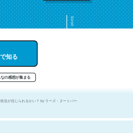
Scroll
文。彼はとてもクレバーなんだろうなと凄く思う。英語少しでも読める
分はこの流れ好き。Let’s Fucking Go. Then Covid hit. Shit.
状況が信じられるかい？ by ラーズ・ヌートバー
で知る
んなの感想が集まる
なせいかわからないけど、なぜかポールオースターの短編を読んだよう
状況が信じられるかい？ by ラーズ・ヌートバー
「努力できる才能」があるんだなあ