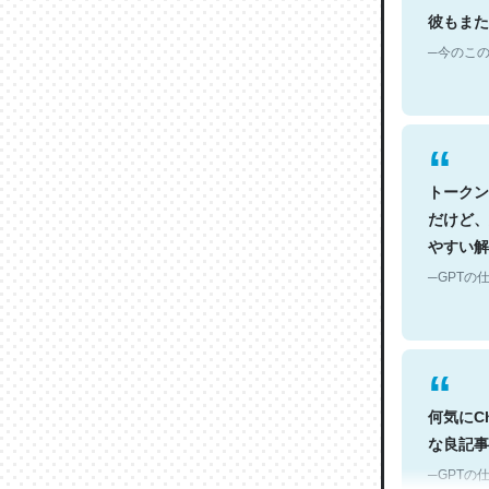
─今のこの
トークン
だけど、
やすい解
─GPTの仕
何気にC
な良記事。/続
─GPTの仕