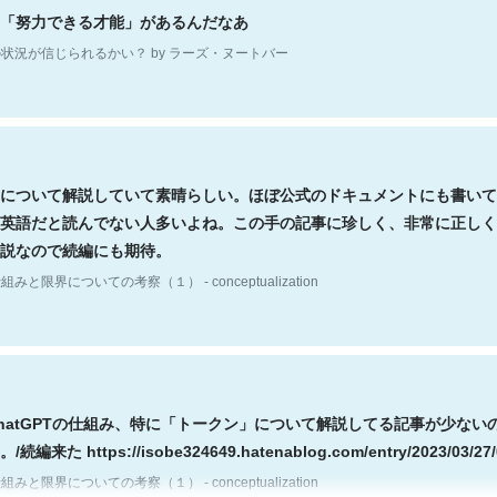
状況が信じられるかい？ by ラーズ・ヌートバー
について解説していて素晴らしい。ほぼ公式のドキュメントにも書いて
英語だと読んでない人多いよね。この手の記事に珍しく、非常に正しく
説なので続編にも期待。
組みと限界についての考察（１） - conceptualization
hatGPTの仕組み、特に「トークン」について解説してる記事が少ない
編来た https://isobe324649.hatenablog.com/entry/2023/03/27/
組みと限界についての考察（１） - conceptualization