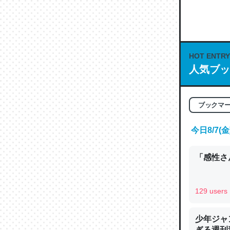
これは良
HOT ENTRY
の伏線」
人気ブッ
やすく強
─GPTの仕
ブックマ
今日8/7
昆虫って
「感性さん
の600
─ニュース
129 users
少年ジャ
ぎる週刊