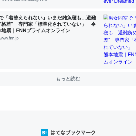
きてるなって分かる。
INEするくらいだった遠方の父67歳と僕。ITツール導入でコミュニケーションが劇
で「着替えられない」いまだ雑魚寝も…避難
ni by LIFULL介護
“格差” 専門家「標準化されていない」 令
本地震｜FNNプライムオンライン
www.fnn.jp
じ理由でEcho Show 8を設定中でした。PrimeとかSpotifyを支払
生で親と会える残り時間を日数にすると1週間とかの人が多いそうだけ
00倍以上に伸ばす効果があるはず……
もっと読む
INEするくらいだった遠方の父67歳と僕。ITツール導入でコミュニケーションが劇
ni by LIFULL介護
前ぐらいに祖母の家に設置した。ポケットWifiみたいなのでネット環境
xaしか使わないので回線代ほとんどかからないですよ。参考：