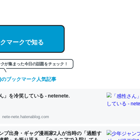
記事。32768トークンだと英語小説100ページ分くらい。小説でいう「
は回収されないけど、短期記憶というには多い分量。進化すればするほ
クマークで知る
くなりそう
組みと限界についての考察（１） - conceptualization
ークが集まった今日の話題をチェック！
(金)のブックマーク人気記事
カルシウム少ないのか。知らんかった。調べたらコオロギのカルシウム
」を冷笑している - netenete.
分の1程度。
 :: 【研究発表】昆虫学の大問題＝「昆虫はなぜ海にいないのか」に関する新仮説
nete-nete.hatenablog.com
ンプ出身・ギャグ漫画家2人が当時の「過酷す
連載」を振り返る。「ヘルニアで入院しても