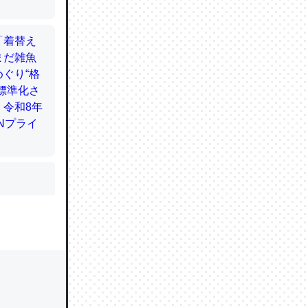
的に変化し
う孝行もで
ど、それ
的に変化し
作ったけ