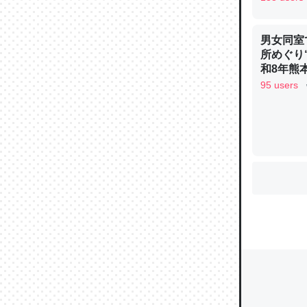
れ見て生
─たまにL
男女同室
た｜tayori
所めぐり
和8年熊
95 users
ちょうど同
きる。一
を実質1
─たまにL
た｜tayori
私も3年
どAle