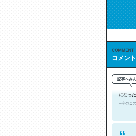
これは名
もお勧め。自
─今のこの
COMMENT
コメント
記事へみ
翻訳文体
になった
─今のこの
彼もまた