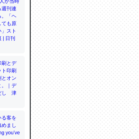
てるので
使わずキ
…。腹足
かと画策
るのでこ