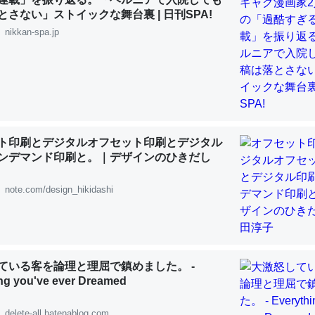
とさない」ストイックな舞台裏 | 日刊SPA!
「淡水はカルシウムも酸素も不足してて両方に不利だから両方が拮抗し
nikkan-spa.jp
って面白い。海にいる鋏角類（カブトガニ・ウミグモ）はカルシウムを
化してる筈だが、酵素が違うのか？
 :: 【研究発表】昆虫学の大問題＝「昆虫はなぜ海にいないのか」に関する新仮説
ト印刷とデジタルオフセット印刷とデジタル
ンデマンド印刷と。｜デザインのひきだし
に考えるとカルシウムを大量に使う脊椎動物と貝類は苦労してるんだな
を無くしてナメクジになったり努力してるし。
note.com/design_hikidashi
 :: 【研究発表】昆虫学の大問題＝「昆虫はなぜ海にいないのか」に関する新仮説
ている客を論理と理屈で鎮めました。 -
ng you've ever Dreamed
choを実家に置いて４年。でたまに覗いてる。ぼちぼちRingも置こう
、Googleマップで位置情報を共有してる。電池残量や充電中かが分か
delete-all.hatenablog.com