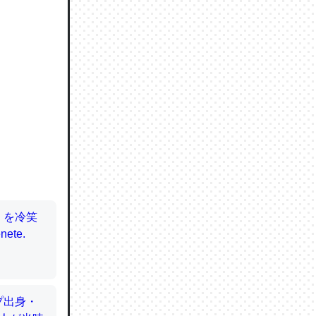
ずっと前
ど分かり
分はエビ