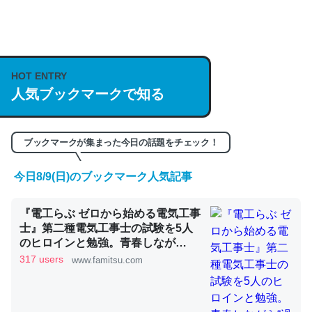
何気にChatGPTの仕組み、特に「トークン」について解
説してる記事が少ないので貴重な良記事。/続編来た
https://isobe324649.hatenablog.com/entry/2023/03/27
HOT ENTRY
/064121
人気ブックマークで知る
─GPTの仕組みと限界についての考察（１） - conceptualization
ブックマークが集まった今日の話題をチェック！
今日8/9(日)のブックマーク人気記事
これは良記事。32768トークンだと英語小説100ページ分
『電工らぶ ゼロから始める電気工事
くらい。小説でいう「ずっと前の伏線」は回収されないけ
士』第二種電気工事士の試験を5人
ど、短期記憶というには多い分量。進化すればするほど分
のヒロインと勉強。青春しなが
かりやすく強くなりそう
ら“過去問1000問”や“本番形式CBT
317 users
www.famitsu.com
模擬試験”で本格的に学べるノベル
─GPTの仕組みと限界についての考察（１） - conceptualization
ゲーム | ゲーム・エンタメ最新情報
のファミ通.com