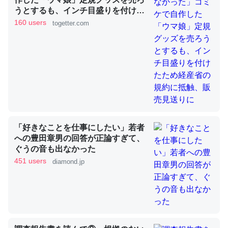
うとするも、インチ目盛りを付けた
ため経産省の規約に抵触、販売見送
160 users
togetter.com
りに
これを元に考えるとカルシウムを大量に使う脊椎動物と貝
類は苦労してるんだな…。腹足類だと殻を無くしてナメク
ジになったり努力してるし。
─ニュース :: 【研究発表】昆虫学の大問題＝「昆虫はなぜ海にいな
いのか」に関する新仮説
「好きなことを仕事にしたい」若者
への豊田章男の回答が正論すぎて、
ウチもEchoを実家に置いて４年。でたまに覗いてる。ぼ
ぐうの音も出なかった
ちぼちRingも置こうかと画策中。あと、Googleマップで
451 users
diamond.jp
位置情報を共有してる。電池残量や充電中かが分かるので
これ見て生きてるなって分かる。
─たまにLINEするくらいだった遠方の父67歳と僕。ITツール導入で
コミュニケーションが劇的に変化した｜tayorini by LIFULL介護