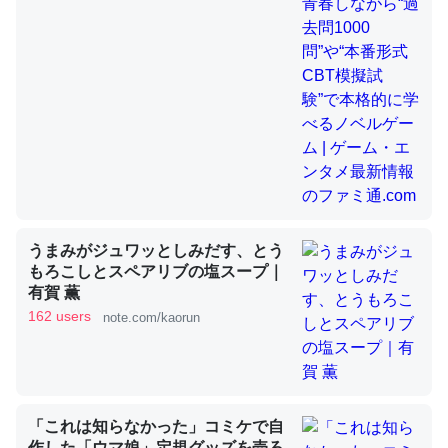
昆虫ってカルシウム少ないのか。知らんかった。調べたら
コオロギのカルシウム分はエビの600分の1程度。
─ニュース :: 【研究発表】昆虫学の大問題＝「昆虫はなぜ海にいな
いのか」に関する新仮説
うまみがジュワッとしみだす、とう
論文では「淡水はカルシウムも酸素も不足してて両方に不
もろこしとスペアリブの塩スープ｜
利だから両方が拮抗してるのでは」とあって面白い。海に
有賀 薫
162 users
いる鋏角類（カブトガニ・ウミグモ）はカルシウムを使わ
note.com/kaorun
ずキチンを強化してる筈だが、酵素が違うのか？
─ニュース :: 【研究発表】昆虫学の大問題＝「昆虫はなぜ海にいな
いのか」に関する新仮説
「これは知らなかった」コミケで自
作した「ウマ娘」定規グッズを売ろ