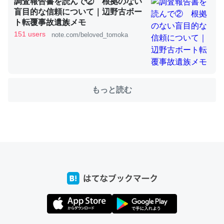
調査報告書を読んで② 根拠のない
盲目的な信頼について｜辺野古ボー
ト転覆事故遺族メモ
151 users
note.com/beloved_tomoka
ちょうど同じ理由でEcho Show 8を設定中でした。Prime
とかSpotifyを支払う孝行もできる。一生で親と会える残
り時間を日数にすると1週間とかの人が多いそうだけど、
それを実質100倍以上に伸ばす効果があるはず……
もっと読む
─たまにLINEするくらいだった遠方の父67歳と僕。ITツール導入で
コミュニケーションが劇的に変化した｜tayorini by LIFULL介護
私も3年前ぐらいに祖母の家に設置した。ポケットWifiみ
たいなのでネット環境作ったけどAlexaしか使わないので
回線代ほとんどかからないですよ。参考：
https://toyoshi.hatenablog.com/entry/2019/05/15/1805
34