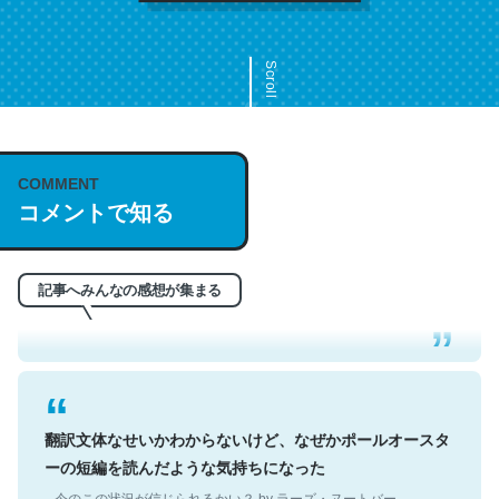
Scroll
COMMENT
これは名文。彼はとてもクレバーなんだろうなと凄く思
コメントで知る
う。英語少しでも読める人は原文もお勧め。自分はこの流
れ好き。Let’s Fucking Go. Then Covid hit. Shit.
─今のこの状況が信じられるかい？ by ラーズ・ヌートバー
記事へみんなの感想が集まる
翻訳文体なせいかわからないけど、なぜかポールオースタ
ーの短編を読んだような気持ちになった
─今のこの状況が信じられるかい？ by ラーズ・ヌートバー