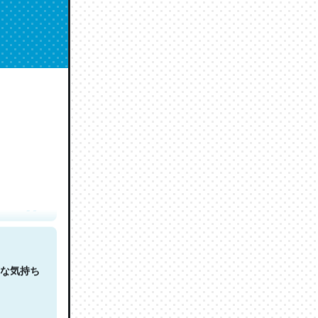
人は原文
な気持ち