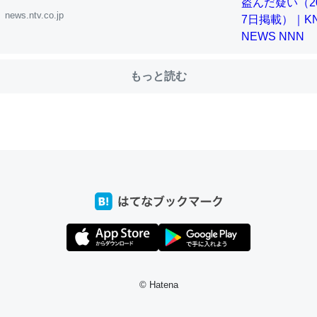
news.ntv.co.jp
choを実家に置いて４年。でたまに覗いてる。ぼちぼちRingも置こう
、Googleマップで位置情報を共有してる。電池残量や充電中かが分か
もっと読む
きてるなって分かる。
INEするくらいだった遠方の父67歳と僕。ITツール導入でコミュニケーションが劇
ni by LIFULL介護
じ理由でEcho Show 8を設定中でした。PrimeとかSpotifyを支払
生で親と会える残り時間を日数にすると1週間とかの人が多いそうだけ
00倍以上に伸ばす効果があるはず……
INEするくらいだった遠方の父67歳と僕。ITツール導入でコミュニケーションが劇
ni by LIFULL介護
© Hatena