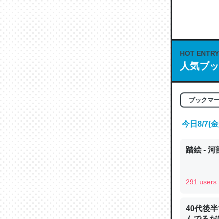
何気にC
な良記事。/続
─GPTの仕
HOT ENTRY
人気ブッ
これは良
ブックマ
の伏線」
やすく強
今日8/7
─GPTの仕
踏絵 - 
291 users
昆虫って
の600
40代後
んでるだ
─ニュース