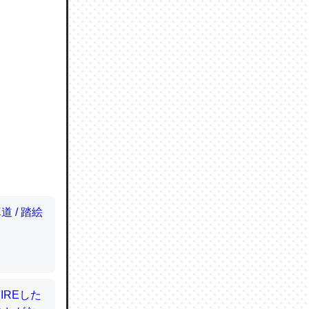
ので貴重
064121
ずっと前
ど分かり
分はエビ