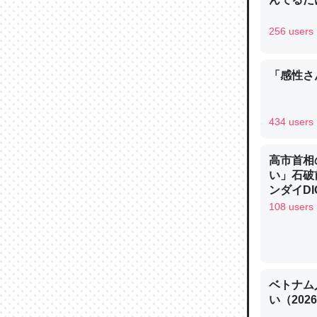
256 users
「感性さん
論文では
は」とあ
434 users
チンを強
─ニュース
高市首相
い」石破
ンダイDIG
108 users
これを元
類だと殻
─ニュース
ベトナム
い（202