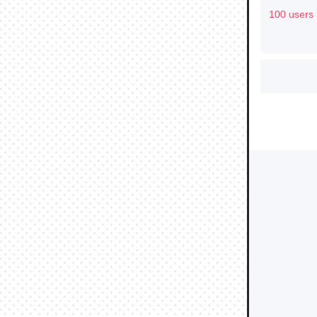
100 users
ウチもE
中。あと
れ見て生
─たまにL
た｜tayori
ちょうど同
きる。一
を実質1
─たまにL
た｜tayori