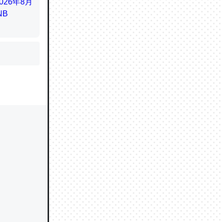
かと画策
るのでこ
的に変化し
う孝行もで
ど、それ
的に変化し