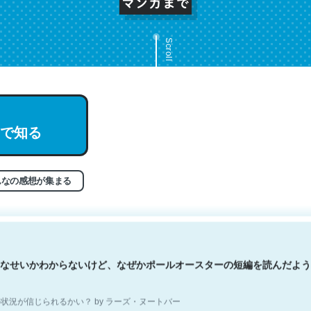
Scroll
文。彼はとてもクレバーなんだろうなと凄く思う。英語少しでも読める
で知る
分はこの流れ好き。Let’s Fucking Go. Then Covid hit. Shit.
状況が信じられるかい？ by ラーズ・ヌートバー
んなの感想が集まる
なせいかわからないけど、なぜかポールオースターの短編を読んだよう
状況が信じられるかい？ by ラーズ・ヌートバー