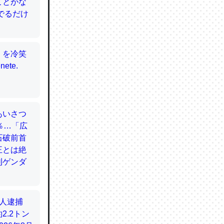
てるので
使わずキ
…。腹足