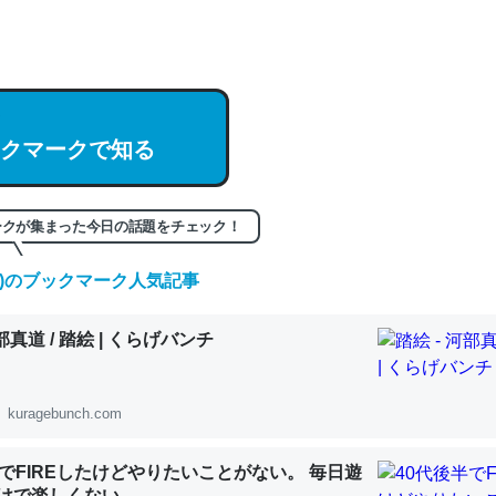
hatGPTの仕組み、特に「トークン」について解説してる記事が少ない
編来た https://isobe324649.hatenablog.com/entry/2023/03/27/
組みと限界についての考察（１） - conceptualization
クマークで知る
記事。32768トークンだと英語小説100ページ分くらい。小説でいう「
ークが集まった今日の話題をチェック！
は回収されないけど、短期記憶というには多い分量。進化すればするほ
くなりそう
(金)のブックマーク人気記事
組みと限界についての考察（１） - conceptualization
河部真道 / 踏絵 | くらげバンチ
kuragebunch.com
カルシウム少ないのか。知らんかった。調べたらコオロギのカルシウム
分の1程度。
半でFIREしたけどやりたいことがない。 毎日遊
けで楽しくない..
 :: 【研究発表】昆虫学の大問題＝「昆虫はなぜ海にいないのか」に関する新仮説