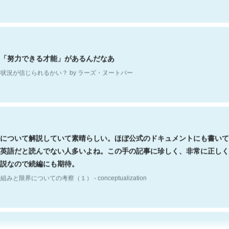
「努力できる才能」があるんだなあ
状況が信じられるかい？ by ラーズ・ヌートバー
について解説していて素晴らしい。ほぼ公式のドキュメントにも書いて
英語だと読んでない人多いよね。この手の記事に珍しく、非常に正しく
説なので続編にも期待。
組みと限界についての考察（１） - conceptualization