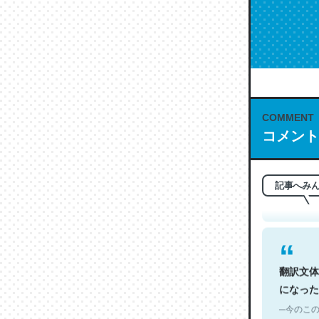
COMMENT
これは名
コメント
もお勧め。自
─今のこの
記事へみ
翻訳文体
になった
─今のこの