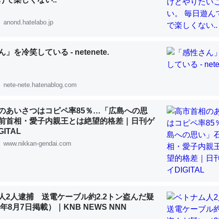
anond.hatelabo.jp
」を冷笑している - netenete.
「淡水はカルシウムも酸素も不足してて両方に不利だから両方が拮抗し
って面白い。海にいる鋏角類（カブトガニ・ウミグモ）はカルシウムを
nete-nete.hatenablog.com
化してる筈だが、酵素が違うのか？
 :: 【研究発表】昆虫学の大問題＝「昆虫はなぜ海にいないのか」に関する新仮説
のあいさつはコピペ率85％…「広島への思
前首相・愛子内親王とは絶望的格差｜日刊ゲ
ITAL
www.nikkan-gendai.com
に考えるとカルシウムを大量に使う脊椎動物と貝類は苦労してるんだな
を無くしてナメクジになったり努力してるし。
 :: 【研究発表】昆虫学の大問題＝「昆虫はなぜ海にいないのか」に関する新仮説
人2人逮捕 送電ケーブル約2.2トン盗んだ疑
6年8月7日掲載）｜KNB NEWS NNN