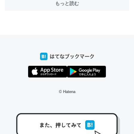
もっと読む
ちょうど同じ理由でEcho Show 8を設定中でした。Prime
とかSpotifyを支払う孝行もできる。一生で親と会える残
り時間を日数にすると1週間とかの人が多いそうだけど、
それを実質100倍以上に伸ばす効果があるはず……
─たまにLINEするくらいだった遠方の父67歳と僕。ITツール導入で
コミュニケーションが劇的に変化した｜tayorini by LIFULL介護
© Hatena
私も3年前ぐらいに祖母の家に設置した。ポケットWifiみ
たいなのでネット環境作ったけどAlexaしか使わないので
回線代ほとんどかからないですよ。参考：
https://toyoshi.hatenablog.com/entry/2019/05/15/1805
34
─たまにLINEするくらいだった遠方の父67歳と僕。ITツール導入で