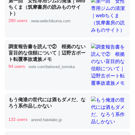
第一回 女性専用ジムの清潔｜web
ちくま（筑摩書房の読みものサイ
ト）
これを元に考えるとカルシウムを大量に使う脊椎動物と貝
280 users
www.webchikuma.com
類は苦労してるんだな…。腹足類だと殻を無くしてナメク
ジになったり努力してるし。
─ニュース :: 【研究発表】昆虫学の大問題＝「昆虫はなぜ海にいな
いのか」に関する新仮説
調査報告書を読んで② 根拠のない
盲目的な信頼について｜辺野古ボー
ト転覆事故遺族メモ
94 users
note.com/beloved_tomoka
ウチもEchoを実家に置いて４年。でたまに覗いてる。ぼ
ちぼちRingも置こうかと画策中。あと、Googleマップで
位置情報を共有してる。電池残量や充電中かが分かるので
もう俺達の世代には酒もダメだ、な
これ見て生きてるなって分かる。
ろう系作品しかない
─たまにLINEするくらいだった遠方の父67歳と僕。ITツール導入で
コミュニケーションが劇的に変化した｜tayorini by LIFULL介護
132 users
anond.hatelabo.jp