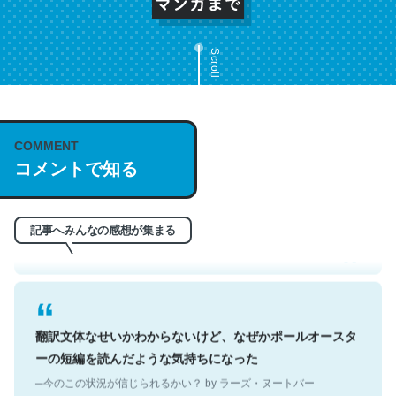
Scroll
これは名文。彼はとてもクレバーなんだろうなと凄く思
COMMENT
コメントで知る
う。英語少しでも読める人は原文もお勧め。自分はこの流
れ好き。Let’s Fucking Go. Then Covid hit. Shit.
─今のこの状況が信じられるかい？ by ラーズ・ヌートバー
記事へみんなの感想が集まる
翻訳文体なせいかわからないけど、なぜかポールオースタ
ーの短編を読んだような気持ちになった
─今のこの状況が信じられるかい？ by ラーズ・ヌートバー