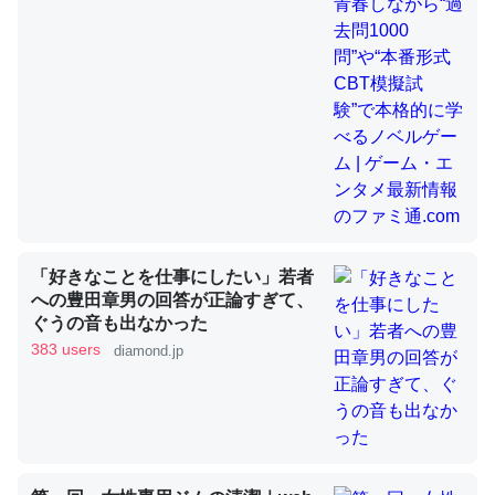
昆虫ってカルシウム少ないのか。知らんかった。調べたら
コオロギのカルシウム分はエビの600分の1程度。
─ニュース :: 【研究発表】昆虫学の大問題＝「昆虫はなぜ海にいな
いのか」に関する新仮説
「好きなことを仕事にしたい」若者
論文では「淡水はカルシウムも酸素も不足してて両方に不
への豊田章男の回答が正論すぎて、
利だから両方が拮抗してるのでは」とあって面白い。海に
ぐうの音も出なかった
いる鋏角類（カブトガニ・ウミグモ）はカルシウムを使わ
383 users
diamond.jp
ずキチンを強化してる筈だが、酵素が違うのか？
─ニュース :: 【研究発表】昆虫学の大問題＝「昆虫はなぜ海にいな
いのか」に関する新仮説