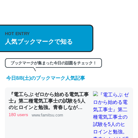
何気にChatGPTの仕組み、特に「トークン」について解
説してる記事が少ないので貴重な良記事。/続編来た
https://isobe324649.hatenablog.com/entry/2023/03/27
HOT ENTRY
/064121
人気ブックマークで知る
─GPTの仕組みと限界についての考察（１） - conceptualization
ブックマークが集まった今日の話題をチェック！
今日8/8(土)のブックマーク人気記事
これは良記事。32768トークンだと英語小説100ページ分
くらい。小説でいう「ずっと前の伏線」は回収されないけ
『電工らぶ ゼロから始める電気工事
ど、短期記憶というには多い分量。進化すればするほど分
士』第二種電気工事士の試験を5人
のヒロインと勉強。青春しなが
かりやすく強くなりそう
ら“過去問1000問”や“本番形式CBT
180 users
www.famitsu.com
─GPTの仕組みと限界についての考察（１） - conceptualization
模擬試験”で本格的に学べるノベル
ゲーム | ゲーム・エンタメ最新情報
のファミ通.com