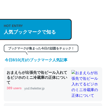
何気にChatGPTの仕組み、特に「トークン」について解
説してる記事が少ないので貴重な良記事。/続編来た
https://isobe324649.hatenablog.com/entry/2023/03/27
HOT ENTRY
/064121
人気ブックマークで知る
─GPTの仕組みと限界についての考察（１） - conceptualization
ブックマークが集まった今日の話題をチェック！
今日8/10(月)のブックマーク人気記事
これは良記事。32768トークンだと英語小説100ページ分
おまえらが出張先で缶ビール入れて
くらい。小説でいう「ずっと前の伏線」は回収されないけ
るビジホのミニ冷蔵庫の正体につい
ど、短期記憶というには多い分量。進化すればするほど分
て
かりやすく強くなりそう
389 users
ysd.theletter.jp
─GPTの仕組みと限界についての考察（１） - conceptualization