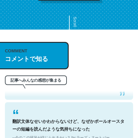
Scroll
COMMENT
これは名文。彼はとてもクレバーなんだろうなと凄く思
コメントで知る
う。英語少しでも読める人は原文もお勧め。自分はこの流
れ好き。Let’s Fucking Go. Then Covid hit. Shit.
─今のこの状況が信じられるかい？ by ラーズ・ヌートバー
記事へみんなの感想が集まる
翻訳文体なせいかわからないけど、なぜかポールオースタ
ーの短編を読んだような気持ちになった
─今のこの状況が信じられるかい？ by ラーズ・ヌートバー