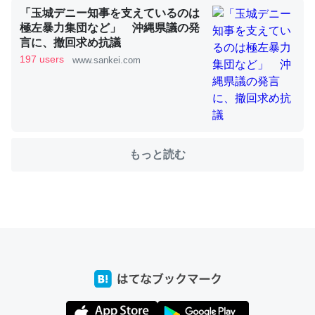
「玉城デニー知事を支えているのは
極左暴力集団など」 沖縄県議の発
言に、撤回求め抗議
これを元に考えるとカルシウムを大量に使う脊椎動物と貝
197 users
www.sankei.com
類は苦労してるんだな…。腹足類だと殻を無くしてナメク
ジになったり努力してるし。
─ニュース :: 【研究発表】昆虫学の大問題＝「昆虫はなぜ海にいな
いのか」に関する新仮説
もっと読む
ウチもEchoを実家に置いて４年。でたまに覗いてる。ぼ
ちぼちRingも置こうかと画策中。あと、Googleマップで
位置情報を共有してる。電池残量や充電中かが分かるので
これ見て生きてるなって分かる。
─たまにLINEするくらいだった遠方の父67歳と僕。ITツール導入で
コミュニケーションが劇的に変化した｜tayorini by LIFULL介護