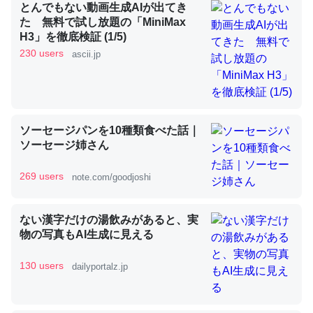
とんでもない動画生成AIが出てき
た 無料で試し放題の「MiniMax
H3」を徹底検証 (1/5)
昆虫ってカルシウム少ないのか。知らんかった。調べたら
230 users
ascii.jp
コオロギのカルシウム分はエビの600分の1程度。
─ニュース :: 【研究発表】昆虫学の大問題＝「昆虫はなぜ海にいな
いのか」に関する新仮説
ソーセージパンを10種類食べた話｜
ソーセージ姉さん
269 users
note.com/goodjoshi
論文では「淡水はカルシウムも酸素も不足してて両方に不
利だから両方が拮抗してるのでは」とあって面白い。海に
ない漢字だけの湯飲みがあると、実
いる鋏角類（カブトガニ・ウミグモ）はカルシウムを使わ
物の写真もAI生成に見える
ずキチンを強化してる筈だが、酵素が違うのか？
─ニュース :: 【研究発表】昆虫学の大問題＝「昆虫はなぜ海にいな
130 users
dailyportalz.jp
いのか」に関する新仮説