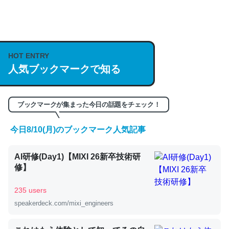
何気にChatGPTの仕組み、特に「トークン」について解
説してる記事が少ないので貴重な良記事。/続編来た
https://isobe324649.hatenablog.com/entry/2023/03/27
HOT ENTRY
人気ブックマークで知る
/064121
─GPTの仕組みと限界についての考察（１） - conceptualization
ブックマークが集まった今日の話題をチェック！
今日8/10(月)のブックマーク人気記事
これは良記事。32768トークンだと英語小説100ページ分
AI研修(Day1)【MIXI 26新卒技術研
くらい。小説でいう「ずっと前の伏線」は回収されないけ
修】
ど、短期記憶というには多い分量。進化すればするほど分
かりやすく強くなりそう
235 users
─GPTの仕組みと限界についての考察（１） - conceptualization
speakerdeck.com/mixi_engineers