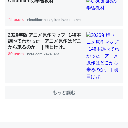
Cloudflareの学習教材
これを元に考えるとカルシウムを大量に使う脊椎動物と貝
78 users
cloudflare-study.komiyamma.net
類は苦労してるんだな…。腹足類だと殻を無くしてナメク
ジになったり努力してるし。
2026年版 アニメ原作マップ | 146本
調べてわかった、アニメ原作はどこ
─ニュース :: 【研究発表】昆虫学の大問題＝「昆虫はなぜ海にいな
いのか」に関する新仮説
から来るのか。｜朝日けけ。
80 users
note.com/keke_ent
ウチもEchoを実家に置いて４年。でたまに覗いてる。ぼ
ちぼちRingも置こうかと画策中。あと、Googleマップで
もっと読む
位置情報を共有してる。電池残量や充電中かが分かるので
これ見て生きてるなって分かる。
─たまにLINEするくらいだった遠方の父67歳と僕。ITツール導入で
コミュニケーションが劇的に変化した｜tayorini by LIFULL介護