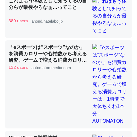
これはもう体験として知ってるの自
分らが最後やろなぁ…ってこと
389 users
anond.hatelabo.jp
昆虫ってカルシウム少ないのか。知らんかった。調べたら
コオロギのカルシウム分はエビの600分の1程度。
─ニュース :: 【研究発表】昆虫学の大問題＝「昆虫はなぜ海にいな
いのか」に関する新仮説
「eスポーツは“スポーツ”なのか」
を消費カロリーや心拍数から考える
研究。ゲームで増える消費カロリー
は、1時間で大体ちくわ1本分 -
132 users
automaton-media.com
AUTOMATON
論文では「淡水はカルシウムも酸素も不足してて両方に不
利だから両方が拮抗してるのでは」とあって面白い。海に
いる鋏角類（カブトガニ・ウミグモ）はカルシウムを使わ
ずキチンを強化してる筈だが、酵素が違うのか？
─ニュース :: 【研究発表】昆虫学の大問題＝「昆虫はなぜ海にいな
いのか」に関する新仮説