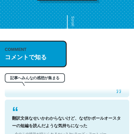
Scroll
COMMENT
これは名文。彼はとてもクレバーなんだろうなと凄く思
コメントで知る
う。英語少しでも読める人は原文もお勧め。自分はこの流
れ好き。Let’s Fucking Go. Then Covid hit. Shit.
─今のこの状況が信じられるかい？ by ラーズ・ヌートバー
記事へみんなの感想が集まる
翻訳文体なせいかわからないけど、なぜかポールオースタ
ーの短編を読んだような気持ちになった
─今のこの状況が信じられるかい？ by ラーズ・ヌートバー