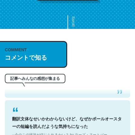
Scroll
COMMENT
これは名文。彼はとてもクレバーなんだろうなと凄く思
コメントで知る
う。英語少しでも読める人は原文もお勧め。自分はこの流
れ好き。Let’s Fucking Go. Then Covid hit. Shit.
─今のこの状況が信じられるかい？ by ラーズ・ヌートバー
記事へみんなの感想が集まる
翻訳文体なせいかわからないけど、なぜかポールオースタ
ーの短編を読んだような気持ちになった
─今のこの状況が信じられるかい？ by ラーズ・ヌートバー