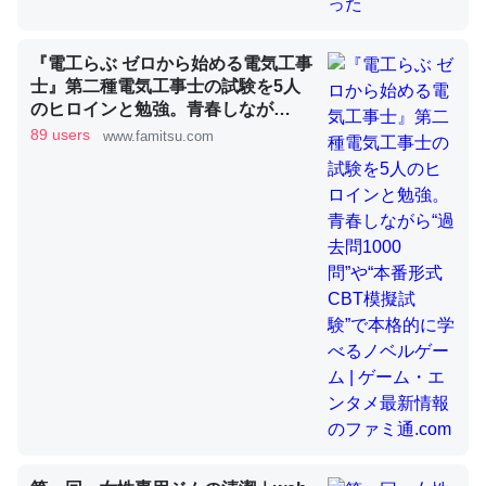
『電工らぶ ゼロから始める電気工事
昆虫ってカルシウム少ないのか。知らんかった。調べたら
士』第二種電気工事士の試験を5人
コオロギのカルシウム分はエビの600分の1程度。
のヒロインと勉強。青春しなが
ら“過去問1000問”や“本番形式CBT
89 users
─ニュース :: 【研究発表】昆虫学の大問題＝「昆虫はなぜ海にいな
www.famitsu.com
いのか」に関する新仮説
模擬試験”で本格的に学べるノベル
ゲーム | ゲーム・エンタメ最新情報
のファミ通.com
論文では「淡水はカルシウムも酸素も不足してて両方に不
利だから両方が拮抗してるのでは」とあって面白い。海に
いる鋏角類（カブトガニ・ウミグモ）はカルシウムを使わ
ずキチンを強化してる筈だが、酵素が違うのか？
─ニュース :: 【研究発表】昆虫学の大問題＝「昆虫はなぜ海にいな
いのか」に関する新仮説