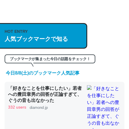
何気にChatGPTの仕組み、特に「トークン」について解
説してる記事が少ないので貴重な良記事。/続編来た
https://isobe324649.hatenablog.com/entry/2023/03/27
HOT ENTRY
/064121
人気ブックマークで知る
─GPTの仕組みと限界についての考察（１） - conceptualization
ブックマークが集まった今日の話題をチェック！
今日8/8(土)のブックマーク人気記事
これは良記事。32768トークンだと英語小説100ページ分
「好きなことを仕事にしたい」若者
くらい。小説でいう「ずっと前の伏線」は回収されないけ
への豊田章男の回答が正論すぎて、
ど、短期記憶というには多い分量。進化すればするほど分
ぐうの音も出なかった
かりやすく強くなりそう
332 users
diamond.jp
─GPTの仕組みと限界についての考察（１） - conceptualization