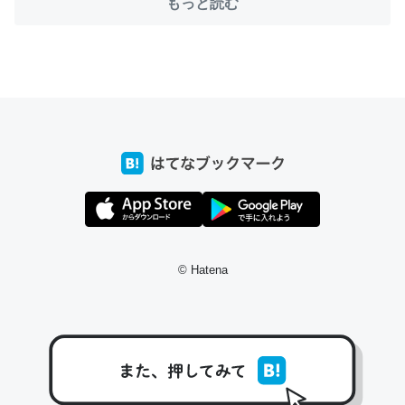
もっと読む
ちょうど同じ理由でEcho Show 8を設定中でした。Prime
とかSpotifyを支払う孝行もできる。一生で親と会える残
り時間を日数にすると1週間とかの人が多いそうだけど、
それを実質100倍以上に伸ばす効果があるはず……
─たまにLINEするくらいだった遠方の父67歳と僕。ITツール導入で
コミュニケーションが劇的に変化した｜tayorini by LIFULL介護
© Hatena
私も3年前ぐらいに祖母の家に設置した。ポケットWifiみ
たいなのでネット環境作ったけどAlexaしか使わないので
回線代ほとんどかからないですよ。参考：
https://toyoshi.hatenablog.com/entry/2019/05/15/1805
34