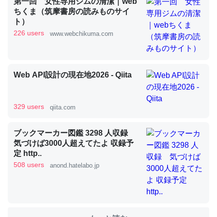
第一回 女性専用ジムの清潔｜web
ちくま（筑摩書房の読みものサイ
ト）
これを元に考えるとカルシウムを大量に使う脊椎動物と貝
226 users
www.webchikuma.com
類は苦労してるんだな…。腹足類だと殻を無くしてナメク
ジになったり努力してるし。
─ニュース :: 【研究発表】昆虫学の大問題＝「昆虫はなぜ海にいな
Web API設計の現在地2026 - Qiita
いのか」に関する新仮説
329 users
qiita.com
ブックマーカー図鑑 3298 人収録
ウチもEchoを実家に置いて４年。でたまに覗いてる。ぼ
気づけば3000人超えてたよ 収録予
ちぼちRingも置こうかと画策中。あと、Googleマップで
定 http..
位置情報を共有してる。電池残量や充電中かが分かるので
508 users
anond.hatelabo.jp
これ見て生きてるなって分かる。
─たまにLINEするくらいだった遠方の父67歳と僕。ITツール導入で
コミュニケーションが劇的に変化した｜tayorini by LIFULL介護