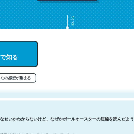
Scroll
で知る
文。彼はとてもクレバーなんだろうなと凄く思う。英語少しでも読める
分はこの流れ好き。Let’s Fucking Go. Then Covid hit. Shit.
状況が信じられるかい？ by ラーズ・ヌートバー
んなの感想が集まる
なせいかわからないけど、なぜかポールオースターの短編を読んだよう
状況が信じられるかい？ by ラーズ・ヌートバー