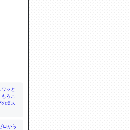
ので貴重
064121
ずっと前
ど分かり
分はエビ