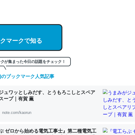
hatGPTの仕組み、特に「トークン」について解説してる記事が少ない
編来た https://isobe324649.hatenablog.com/entry/2023/03/27/
組みと限界についての考察（１） - conceptualization
クマークで知る
記事。32768トークンだと英語小説100ページ分くらい。小説でいう「
ークが集まった今日の話題をチェック！
は回収されないけど、短期記憶というには多い分量。進化すればするほ
くなりそう
(日)のブックマーク人気記事
組みと限界についての考察（１） - conceptualization
ジュワッとしみだす、とうもろこしとスペア
スープ｜有賀 薫
note.com/kaorun
カルシウム少ないのか。知らんかった。調べたらコオロギのカルシウム
分の1程度。
ぶ ゼロから始める電気工事士』第二種電気工