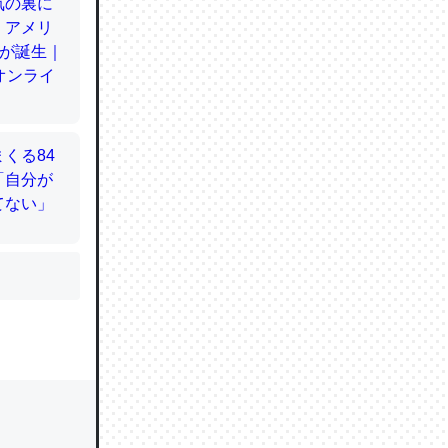
かと画策
るのでこ
的に変化し
う孝行もで
ど、それ
的に変化し