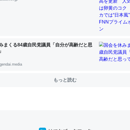
choを実家に置いて４年。でたまに覗いてる。ぼちぼちRingも置こう
、Googleマップで位置情報を共有してる。電池残量や充電中かが分か
きてるなって分かる。
みまくる84歳自民党議員「自分が高齢だと思
INEするくらいだった遠方の父67歳と僕。ITツール導入でコミュニケーションが劇
ni by LIFULL介護
」
gendai.media
もっと読む
じ理由でEcho Show 8を設定中でした。PrimeとかSpotifyを支払
生で親と会える残り時間を日数にすると1週間とかの人が多いそうだけ
00倍以上に伸ばす効果があるはず……
INEするくらいだった遠方の父67歳と僕。ITツール導入でコミュニケーションが劇
ni by LIFULL介護