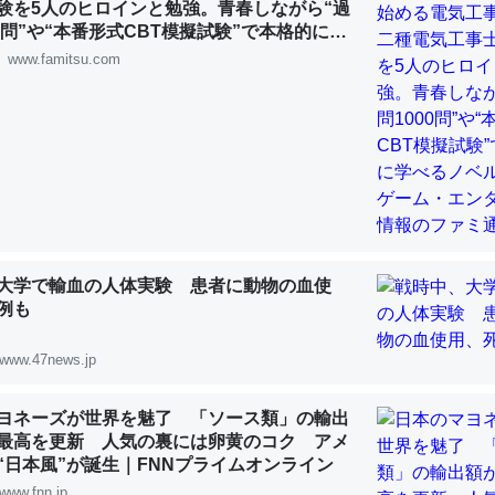
験を5人のヒロインと勉強。青春しながら“過
 :: 【研究発表】昆虫学の大問題＝「昆虫はなぜ海にいないのか」に関する新仮説
00問”や“本番形式CBT模擬試験”で本格的に学
ルゲーム | ゲーム・エンタメ最新情報のファミ
www.famitsu.com
「淡水はカルシウムも酸素も不足してて両方に不利だから両方が拮抗し
って面白い。海にいる鋏角類（カブトガニ・ウミグモ）はカルシウムを
化してる筈だが、酵素が違うのか？
 :: 【研究発表】昆虫学の大問題＝「昆虫はなぜ海にいないのか」に関する新仮説
大学で輸血の人体実験 患者に動物の血使
例も
www.47news.jp
に考えるとカルシウムを大量に使う脊椎動物と貝類は苦労してるんだな
を無くしてナメクジになったり努力してるし。
ヨネーズが世界を魅了 「ソース類」の輸出
最高を更新 人気の裏には卵黄のコク アメ
 :: 【研究発表】昆虫学の大問題＝「昆虫はなぜ海にいないのか」に関する新仮説
“日本風”が誕生｜FNNプライムオンライン
www.fnn.jp