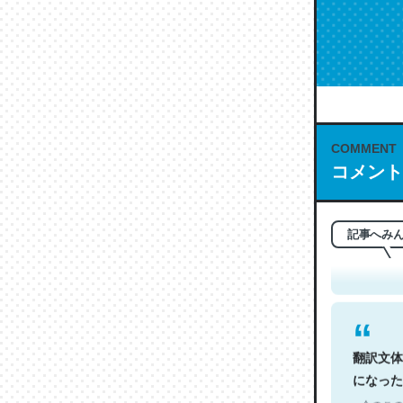
COMMENT
コメント
これは名
もお勧め。自
─今のこの
記事へみ
翻訳文体
になった
─今のこの