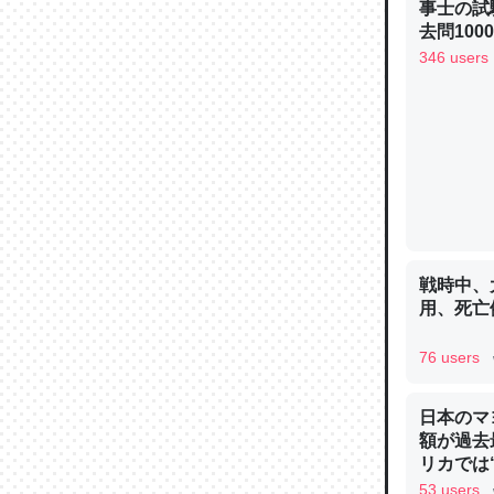
事士の試
─ニュース
去問10
べるノベ
346 users
通.com
論文では
は」とあ
チンを強
─ニュース
戦時中、
用、死亡
76 users
これを元
類だと殻
日本のマ
額が過去
─ニュース
リカでは
53 users