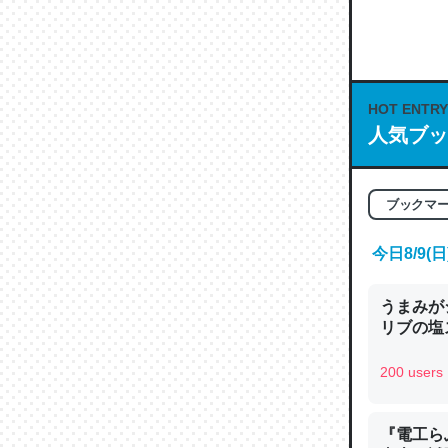
何気にC
な良記事。/続
─GPTの仕
HOT ENTRY
人気ブッ
これは良
ブックマ
の伏線」
やすく強
今日8/9
─GPTの仕
うまみが
リブの塩
200 users
昆虫って
の600
『電工ら