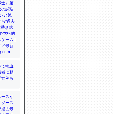
てるので
使わずキ
…。腹足