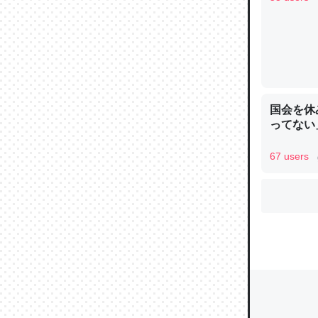
ウチもE
中。あと
れ見て生
国会を休
─たまにL
た｜tayori
ってない
67 users
ちょうど同
きる。一
を実質1
─たまにL
た｜tayori