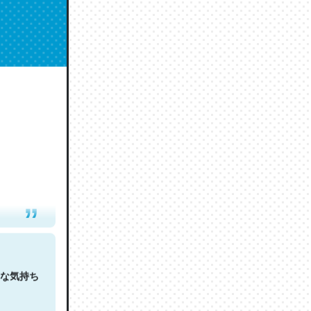
人は原文
な気持ち